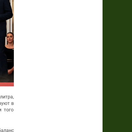
литра,
вуют в
м того
баланс