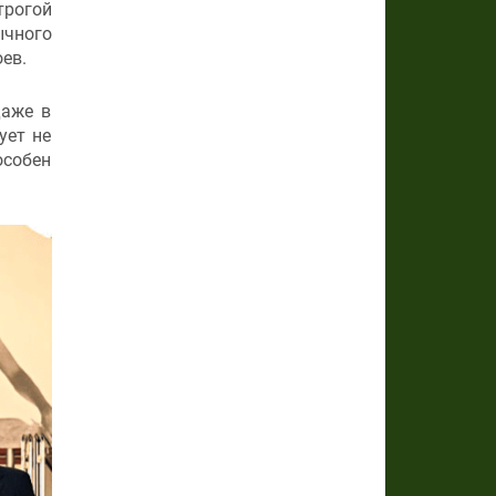
рогой
ычного
ев.
даже в
ует не
особен