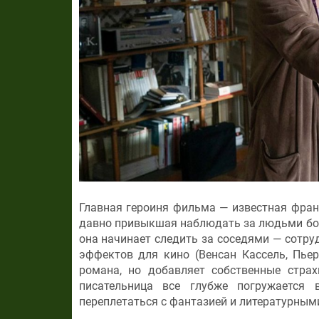
Главная героиня фильма — известная фран
давно привыкшая наблюдать за людьми бол
она начинает следить за соседями — сотр
эффектов для кино (Венсан Кассель, Пье
романа, но добавляет собственные стр
писательница все глубже погружается
переплетаться с фантазией и литературны