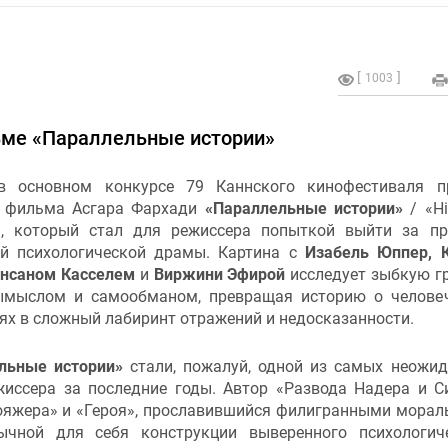
1003
ьме «Параллельные истории»
в основном конкурсе 79 Каннского кинофестиваля п
 фильма Асгара Фархади
«Параллельные истории»
/ «Hi
es», который стал для режиссера попыткой выйти за п
й психологической драмы. Картина с
Изабель Юппер, 
енсаном Касселем
и
Виржини Эфирой
исследует зыбкую г
мыслом и самообманом, превращая историю о челове
ях в сложный лабиринт отражений и недосказанности.
льные истории»
стали, пожалуй, одной из самых неожи
жиссера за последние годы. Автор «Развода Надера и С
яжера» и «Героя», прославившийся филигранными мора
ычной для себя конструкции выверенного психологич