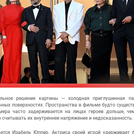
альное решение картины — холодная приглушенная па
ачных поверхностях. Пространства в фильме будто сущест
мера часто задерживается на лицах героев дольше, че
 считывать их внутреннее напряжение и недосказанность.
тся Изабель Юппер. Актриса своей игрой удерживает 