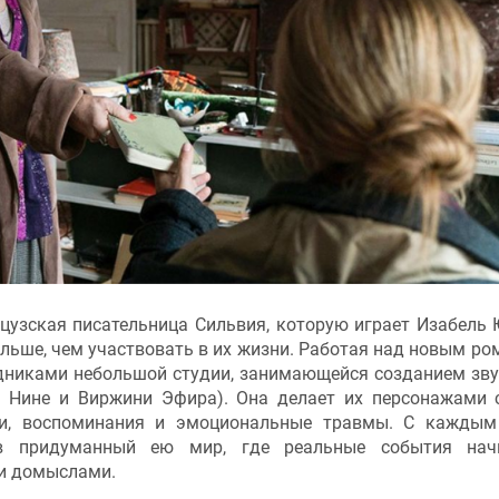
цузская писательница Сильвия, которую играет Изабель 
ьше, чем участвовать в их жизни. Работая над новым ро
удниками небольшой студии, занимающейся созданием зв
р Нине и Виржини Эфира). Она делает их персонажами 
ахи, воспоминания и эмоциональные травмы. С кажды
 в придуманный ею мир, где реальные события нач
ми домыслами.