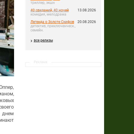
триллер, экшн
40 свиданий, 40 ночей
13.08.2026
комедия, мелодрама
Легенда о Золоте Скифов
20.08.2026
детектив, приключенческ.,
семейн.
все релизы
Реклама
Юппер,
маном,
уковых
своего
м днем
инают