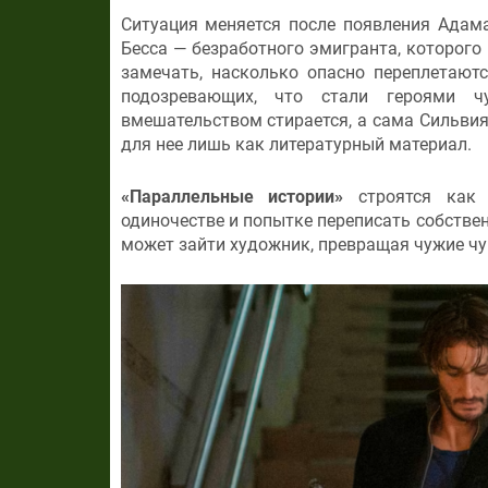
Ситуация меняется после появления Адам
Бесса — безработного эмигранта, которого
замечать, насколько опасно переплетаю
подозревающих, что стали героями ч
вмешательством стирается, а сама Сильвия
для нее лишь как литературный материал.
«Параллельные истории»
строятся как 
одиночестве и попытке переписать собстве
может зайти художник, превращая чужие чу