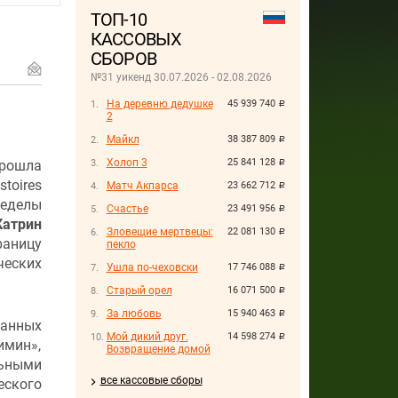
ТОП-10
КАССОВЫХ
СБОРОВ
№31 уикенд 30.07.2026 - 02.08.2026
На деревню дедушке
45 939 740
руб.
2
Майкл
38 387 809
руб.
Холоп 3
25 841 128
рошла
руб.
stoires
Матч Акпарса
23 662 712
руб.
ределы
Счастье
23 491 956
руб.
Катрин
Зловещие мертвецы:
22 081 130
руб.
раницу
пекло
ческих
Ушла по-чеховски
17 746 088
руб.
Старый орел
16 071 500
руб.
За любовь
15 940 463
руб.
данных
Мой дикий друг.
14 598 274
руб.
имин»,
Возвращение домой
льными
все кассовые сборы
еского