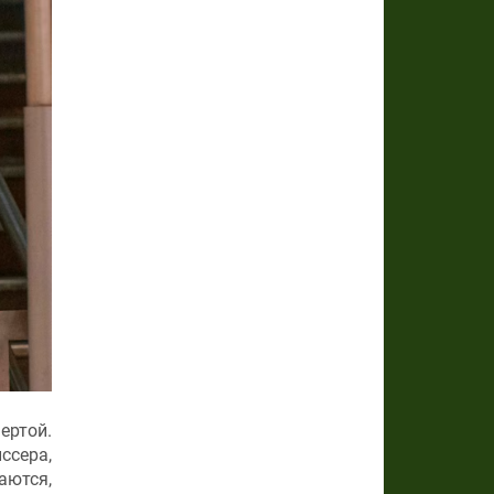
ертой.
ссера,
аются,