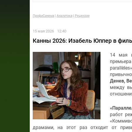
ПрофиСинема
Аналитика
Рецензии
15 мая 2026
12:40
Канны 2026: Изабель Юппер в фил
14 мая 
премьера
parallèl
привычно
Денев, В
между вы
отношени
«Паралле
работ ре
«Коммиво
драмами, на этот раз отходит от прив