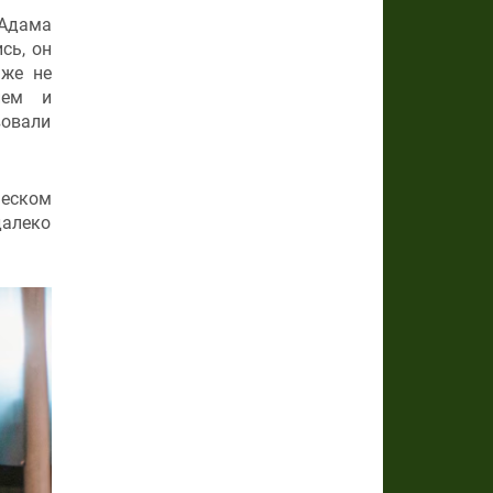
 Адама
сь, он
аже не
ием и
вовали
еском
далеко