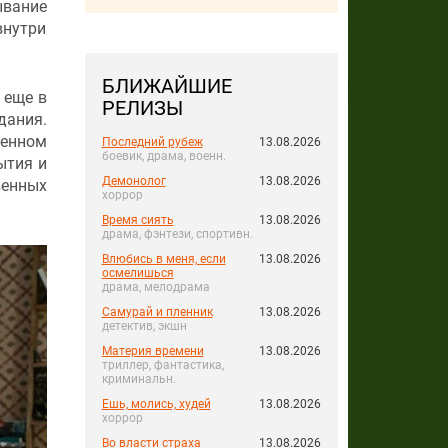
ывание
внутри
БЛИЖАЙШИЕ
 еще в
РЕЛИЗЫ
дания.
пенном
Последний рубеж
13.08.2026
боевик, драма, военн.
ытия и
Демонолог
13.08.2026
венных
хоррор
Время сиять
13.08.2026
драма, фэнтези, спортивн.
Влюбись в меня, если
13.08.2026
осмелишься
драма, мелодрама
Самурай и пленник
13.08.2026
детектив, экшн
Материя времени
13.08.2026
триллер, фантастика,
криминальн.
Ешь, молись, худей
13.08.2026
хоррор
Во власти страха
13.08.2026