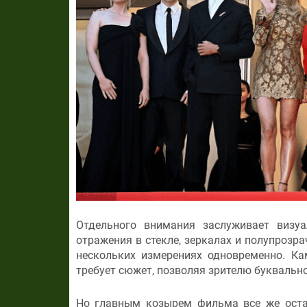
Отдельного внимания заслуживает визу
отражения в стекле, зеркалах и полупрозр
нескольких измерениях одновременно. Ка
требует сюжет, позволяя зрителю буквально
Но главным козырем фильма все же остае