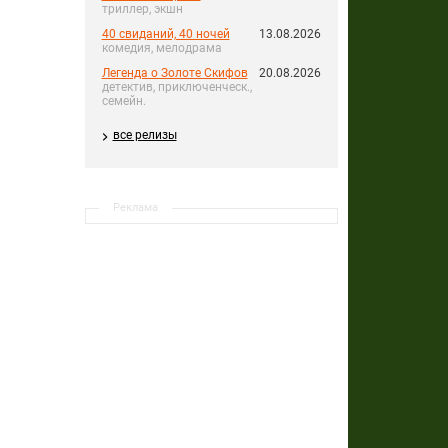
триллер, экшн
40 свиданий, 40 ночей
13.08.2026
комедия, мелодрама
Легенда о Золоте Скифов
20.08.2026
детектив, приключенческ.,
семейн.
все релизы
Реклама