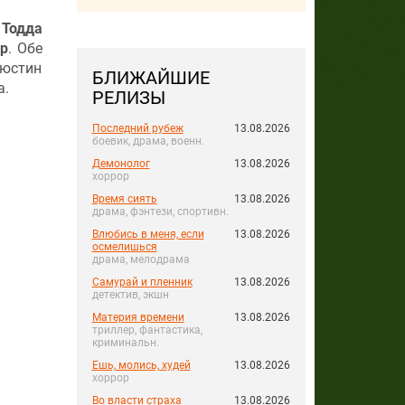
Тодда
р
. Обе
Жюстин
БЛИЖАЙШИЕ
а.
РЕЛИЗЫ
Последний рубеж
13.08.2026
боевик, драма, военн.
Демонолог
13.08.2026
хоррор
Время сиять
13.08.2026
драма, фэнтези, спортивн.
Влюбись в меня, если
13.08.2026
осмелишься
драма, мелодрама
Самурай и пленник
13.08.2026
детектив, экшн
Материя времени
13.08.2026
триллер, фантастика,
криминальн.
Ешь, молись, худей
13.08.2026
хоррор
Во власти страха
13.08.2026