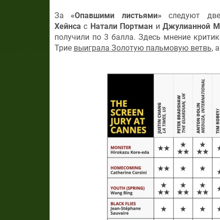
За
«Опавшими листьями»
следуют дв
Хейнса
с
Натали Портман
и
Джулианной М
получили по 3 балла. Здесь мнение крити
Трие
выиграла Золотую пальмовую ветвь
, 