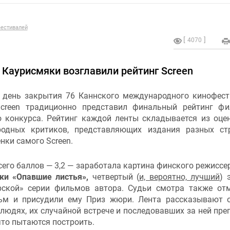
естивалей
4070
 Каурисмяки возглавили рейтинг Screen
в день закрытия 76 Каннского международного кинофест
creen традиционно представил финальный рейтинг ф
о конкурса. Рейтинг каждой ленты складывается из оце
одных критиков, представляющих издания разных ст
нки самого Screen.
его баллов — 3,2 — заработала картина финского режисс
ки «Опавшие листья»,
четвертый (
и, вероятно, лучший
) 
рской» серии фильмов автора. Судьи смотра также от
ьм и присудили ему Приз жюри. Лента рассказывают 
людях, их случайной встрече и последовавших за ней пре
что пытаются построить.