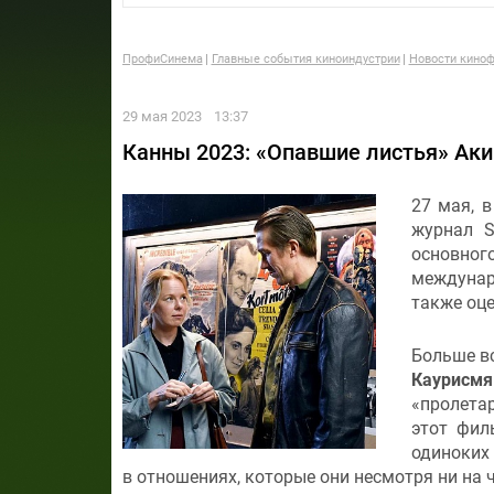
ПрофиСинема
Главные события киноиндустрии
Новости киноф
29 мая 2023
13:37
Канны 2023: «Опавшие листья» Аки
27 мая, 
журнал S
основног
междунар
также оце
Больше вс
Каурисмя
«пролета
этот фил
одиноких 
в отношениях, которые они несмотря ни на 