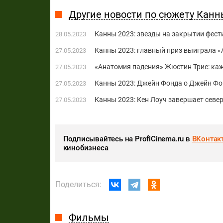
Другие новости по сюжету Канн
Канны 2023: звезды на закрытии фест
28.05.2023
Канны 2023: главный приз выиграла 
27.05.2023
«Анатомия падения» Жюстин Трие: каж
27.05.2023
Канны 2023: Джейн Фонда о Джейн Фо
27.05.2023
Канны 2023: Кен Лоуч завершает севе
27.05.2023
Подписывайтесь на ProfiCinema.ru в
ВКонтак
кинобизнеса
Поделиться:
Фильмы