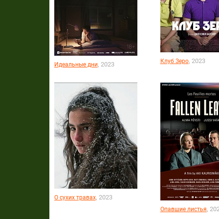
, 2023
Клуб Зеро
, 2023
Идеальные дни
, 2023
О сухих травах
, 20
Опавшие листья