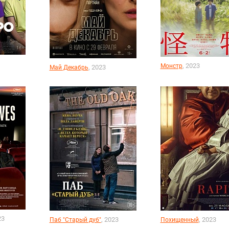
, 2023
Монстр
, 2023
Май Декабрь
23
, 2023
, 2023
Паб "Старый дуб"
Похищенный