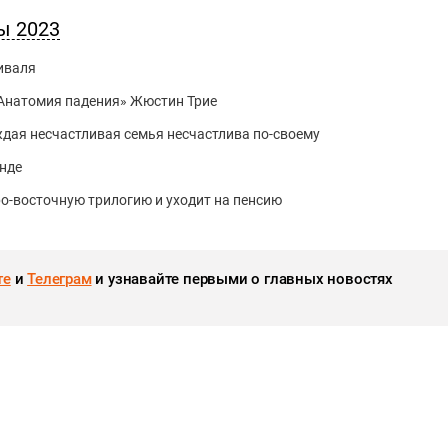
ы 2023
иваля
«Анатомия падения» Жюстин Трие
дая несчастливая семья несчастлива по-своему
нде
ро-восточную трилогию и уходит на пенсию
те
и
Телеграм
и узнавайте первыми о главных новостях