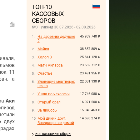
ТОП-10
КАССОВЫХ
СБОРОВ
№31 уикенд 30.07.2026 - 02.08.2026
На деревню дедушке
45 939 740
руб.
2
Майкл
38 387 809
руб.
Холоп 3
25 841 128
иваля,
руб.
ильмов
Матч Акпарса
23 662 712
руб.
нок 11
Счастье
23 491 956
руб.
ран, а
Зловещие мертвецы:
22 081 130
руб.
пекло
Ушла по-чеховски
17 746 088
руб.
ера
Аки
Старый орел
16 071 500
руб.
эпизод
За любовь
15 940 463
руб.
метили
Мой дикий друг.
14 598 274
руб.
о двух
Возвращение домой
градах
все кассовые сборы