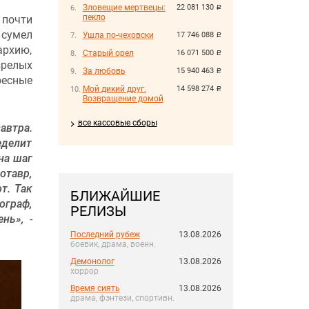
Зловещие мертвецы:
22 081 130
руб.
пекло
 почти
сумел
Ушла по-чеховски
17 746 088
руб.
архию,
Старый орел
16 071 500
руб.
зрелых
За любовь
15 940 463
руб.
ресные
Мой дикий друг.
14 598 274
руб.
Возвращение домой
все кассовые сборы
автра.
еделит
на шаг
тавр,
т. Так
БЛИЖАЙШИЕ
ограф,
РЕЛИЗЫ
ень»,
-
Последний рубеж
13.08.2026
боевик, драма, военн.
Демонолог
13.08.2026
хоррор
Время сиять
13.08.2026
драма, фэнтези, спортивн.