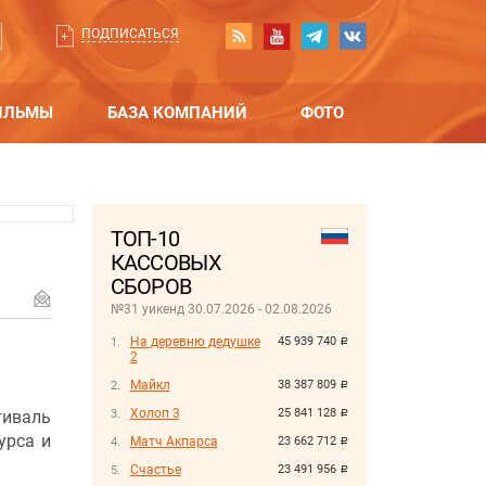
ПОДПИСАТЬСЯ
ИЛЬМЫ
БАЗА КОМПАНИЙ
ФОТО
ТОП-10
КАССОВЫХ
СБОРОВ
№31 уикенд 30.07.2026 - 02.08.2026
На деревню дедушке
45 939 740
руб.
2
Майкл
38 387 809
руб.
Холоп 3
25 841 128
тиваль
руб.
урса и
Матч Акпарса
23 662 712
руб.
Счастье
23 491 956
руб.