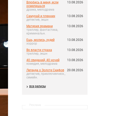
Влюбись в меня, если
13.08.2026
осмелишься
драма, мелодрама
Самурай и пленник
13.08.2026
детектив, экшн
Материя времени
13.08.2026
триллер, фантастика,
криминальн.
Ешь, молись, худей
13.08.2026
хоррор
Во власти страха
13.08.2026
триллер, экшн
40 свиданий, 40 ночей
13.08.2026
комедия, мелодрама
Легенда о Золоте Скифов
20.08.2026
детектив, приключенческ.,
семейн.
все релизы
Реклама