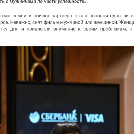
ть с мужчинами по части успешности».
тема семьи и поиска партнера стала основой едва ли н
урсе. Неважно, снят фильм мужчиной или женщиной. Женщ
стку дня и привлекли внимание к своим проблемам, к
.