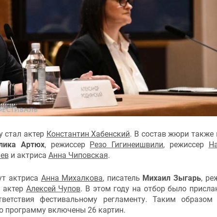
у стал актер
Константин Хабенский
. В состав жюри также
лика Артюх
, режиссер
Резо Гигинеишвили
, режиссер
Н
ев
и актриса
Анна Чиповская
.
ут актриса
Анна Михалкова
, писатель
Михаил Зыгарь
, ре
, актер
Алексей Чупов
. В этом году на отбор было присла
тветствия фестивальному регламенту. Таким образом
ую программу включены 26 картин.