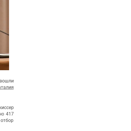
 вошли
аталия
жиссер
но 417
 отбор