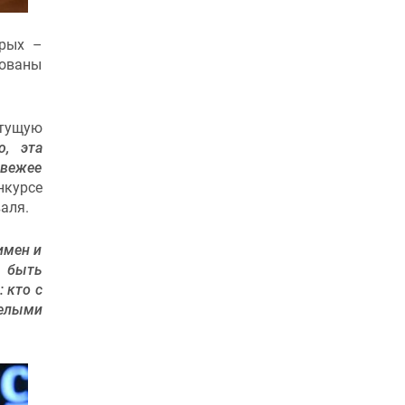
орых –
рованы
тущую
ю, эта
свежее
нкурсе
аля.
имен и
 быть
 кто с
релыми