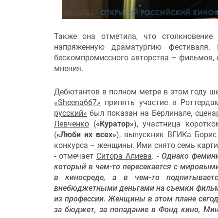
Также она отметила, что столкновение 
напряженную драматургию фестиваля.
бескомпромиссного авторства – фильмов, 
мнения.
Дебютантов в полном метре в этом году ш
«Sheena667»
принять участие в Роттерда
русский»
был показан на Берлинале, сцен
Левченко
(
«Куратор»
), участница коротк
(
«Люби их всех»
), выпускник ВГИКа
Борис
конкурса – женщины. Ими снято семь карт
- отмечает
Ситора Алиева
. -
Однако фемини
который в чем-то пересекается с мировым
в киносреде, а в чем-то подпитывае
внебюджетными деньгами на съемки фильма
из профессии. Женщины в этом плане сегод
за бюджет, за попадание в Фонд кино, Ми