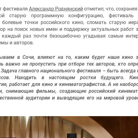
т фестиваля
Александр Роднянский
отметил, что, сохраняя
ной старую программную конфигурацию, фестиваль 
 болевые точки российского кино, сломать старую иер
пор на поиск новых имен и поддержку актуальных работ 
, каждый раз почти безошибочно угадывая самые инте
емы и авторов.
ываем в Сочи, влияют на то, каким будет наше кино з
ь важно не пропустить при отборе тех авторов, кто опр
 Задача главного национального фестиваля – быть всегда 
сов. Находить в настоящем ростки будущего. Кино
ие, работает для кино и кинематографистов. А не наоборо
и, снимающие фильмы, создающие российский кинемат
ественной аудитории и выводящие его на мировой уров