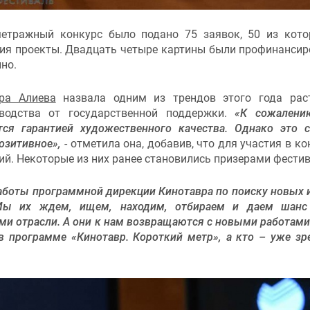
метражный конкурс было подано 75 заявок, 50 из кот
ия проекты. Двадцать четыре картины были профинанси
ино.
ра Алиева
назвала одним из трендов этого года рас
зводства от государственной поддержки.
«К сожалени
тся гарантией художественного качества. Однако это 
позитивное»,
- отметила она, добавив, что для участия в ко
ий. Некоторые из них ранее становились призерами фестив
работы программной дирекции Кинотавра по поиску новых 
 Мы их ждем, ищем, находим, отбираем и даем шанс
 отрасли. А они к нам возвращаются с новыми работами:
 программе «Кинотавр. Короткий метр», а кто – уже з