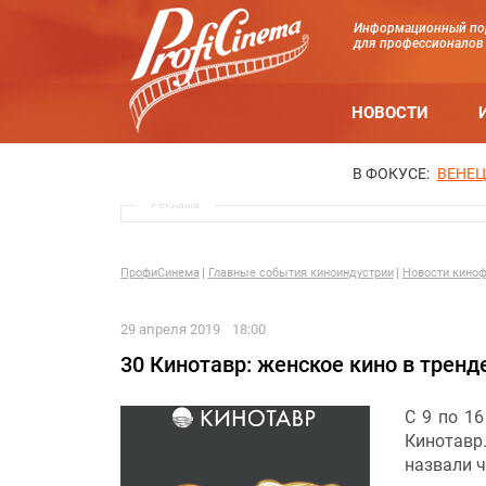
Информационный по
для профессионалов
НОВОСТИ
В ФОКУСЕ:
ВЕНЕЦ
Реклама
ПрофиСинема
Главные события киноиндустрии
Новости киноф
29 апреля 2019
18:00
30 Кинотавр: женское кино в тренд
С 9 по 1
Кинотавр
назвали 