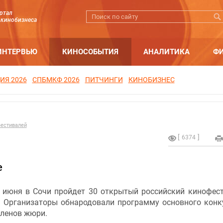
ртал
 кинобизнеса
ИНТЕРВЬЮ
КИНОСОБЫТИЯ
АНАЛИТИКА
Ф
ИЯ 2026
СПБМКФ 2026
ПИТЧИНГИ
КИНОБИЗНЕС
естивалей
6374
е
6 июня в Сочи пройдет 30 открытый российский кинофес
. Организаторы обнародовали программу основного конк
членов жюри.