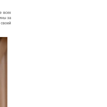
е всех
ины за
 своей