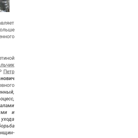
авляет
ольше
енного
ртиной
льчик
СР
Петр
нович
овного
енный,
оцесс,
далами
ыми и
 ухода
борьба
енщин-