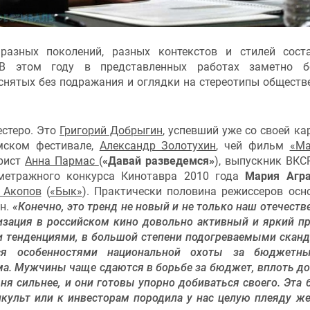
разных поколений, разных контекстов и стилей сост
 В этом году в представленных работах заметно б
снятых без подражания и оглядки на стереотипы обществ
естеро. Это
Григорий Добрыгин
, успевший уже со своей ка
мском фестивале,
Александр Золотухин
, чей фильм
«Ма
арист
Анна Пармас
(
«Давай разведемся»
), выпускник ВК
ометражного конкурса Кинотавра 2010 года
Мария Агра
 Акопов
(
«Бык»
). Практически половина режиссеров осн
ин.
«Конечно, это тренд не новый и не только наш отечеств
зация в российском кино довольно активный и яркий пр
и тенденциями, в большой степени подогреваемыми скан
тся особенностями национальной охоты за бюджетн
. Мужчины чаще сдаются в борьбе за бюджет, вплоть до
ня сильнее, и они готовы упорно добиваться своего. Эта 
нкульт или к инвесторам породила у нас целую плеяду ж