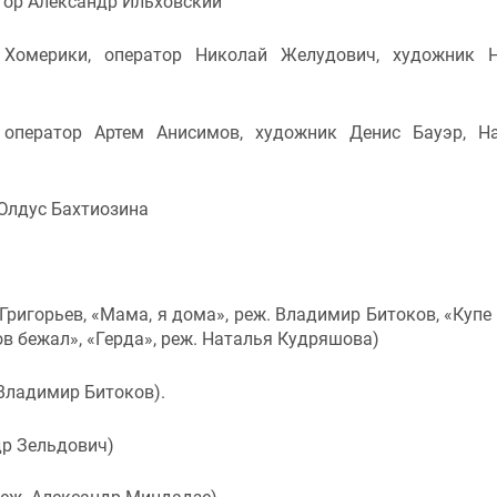
тор Александр Ильховский
Хомерики, оператор Николай Желудович, художник Н
 оператор Артем Анисимов, художник Денис Бауэр, Н
Юлдус Бахтиозина
Григорьев, «Мама, я дома», реж. Владимир Битоков, «Купе
ов бежал», «Герда», реж. Наталья Кудряшова)
Владимир Битоков).
р Зельдович)