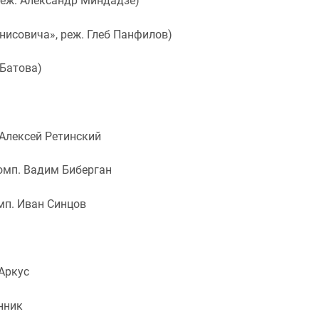
еж. Александр Миндадзе)
совича», реж. Глеб Панфилов)
Батова)
 Алексей Ретинский
омп. Вадим Биберган
мп. Иван Синцов
Аркус
нник