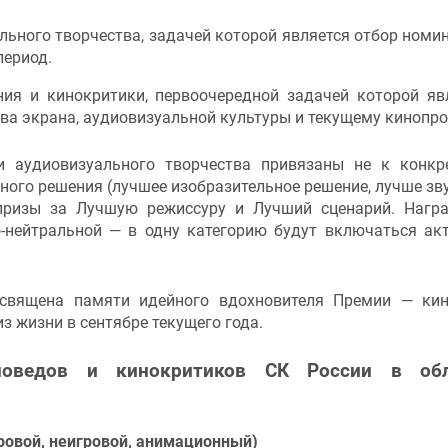
льного творчества, задачей которой является отбор номи
период.
ия и кинокритики, первоочередной задачей которой яв
тва экрана, аудиовизуальной культуры и текущему кинопро
и аудиовизуального творчества привязаны не к конк
ного решения (лучшее изобразительное решение, лучше зв
 призы за Лучшую режиссуру и Лучший сценарий. Нагр
о-нейтральной — в одну категорию будут включаться ак
освящена памяти идейного вдохновителя Премии — ки
 жизни в сентябре текущего года.
новедов и кинокритиков СК России в обл
вой, неигровой, анимационный)