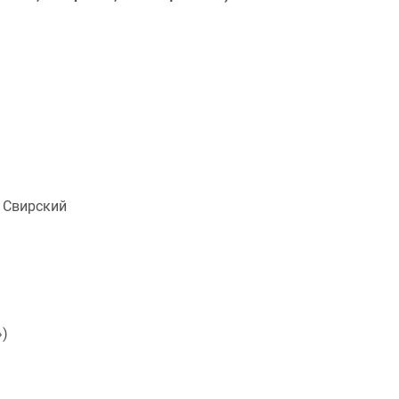
 Свирский
)