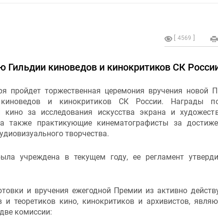
4569
 Гильдии киноведов и кинокритиков СК Росси
ря пройдет торжественная церемония вручения новой 
 киноведов и кинокритиков СК России. Награды по
и кино за исследования искусства экрана и художест
 а также практикующие кинематографисты за достиж
удиовизуального творчества.
ыла учреждена в текущем году, ее регламент утверд
отовки и вручения ежегодной Премии из активно дейст
в и теоретиков кино, кинокритиков и архивистов, явля
две комиссии: