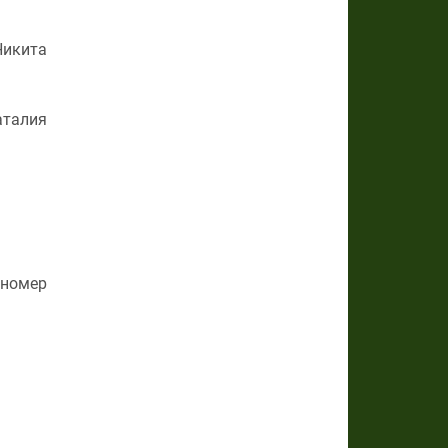
икита
аталия
 номер