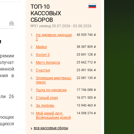
ТОП-10
КАССОВЫХ
СБОРОВ
№31 уикенд 30.07.2026 - 02.08.2026
На деревню дедушке
45 939 740
руб.
2
и
Майкл
38 387 809
руб.
Холоп 3
25 841 128
Премии
руб.
лучат
Матч Акпарса
23 662 712
руб.
венной
Счастье
23 491 956
руб.
ения в
Зловещие мертвецы:
22 081 130
руб.
пекло
Ушла по-чеховски
17 746 088
руб.
или 26
Старый орел
16 071 500
руб.
За любовь
15 940 463
руб.
Мой дикий друг.
14 598 274
руб.
вующих
Возвращение домой
ющихся
все кассовые сборы