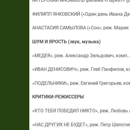
АКТЕРСКИЙ АНСАМБЛЬ фильма «Паркет» (р
ФИЛИПП ЯНКОВСКИЙ («Один день Ивана Дени
АНАСТАСИЯ САМЫЛОВА («Сон», реж. Мария 
ШУМ И ЯРОСТЬ (звук, музыка)
«МЕДЕЯ», реж. Александр Зельдович, комп.
«ИВАН ДЕНИСОВИЧ», реж. Глеб Панфилов, к
«ПОДЕЛЬНИКИ», реж. Евгений Григорьев, ко
КРИТИКИ-РЕЖИССЕРЫ
«КТО ТЕБЯ ПОБЕДИЛ НИКТО», реж. Любовь 
«НАС ДРУГИХ НЕ БУДЕТ», реж. Петр Шепоти