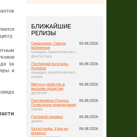
нантов
БЛИЖАЙШИЕ
ляется
РЕЛИЗЫ
цессу.
Смешарики. Сквозь
06.08.2026
вселенные
ретным
комедия, приключенческ.,
фантастика
уковое
ада за
Последний богатырь.
06.08.2026
Колобок
теры и
комедия, приключенческ.,
сказка
Мегрэ и убийство в
06.08.2026
высшем обществе
новеда
детектив
Пингвинёнок Пороро.
06.08.2026
Подводные приключения
сказка
асти
Грозовой перевал
06.08.2026
драма
Катастрофа. Удар из
06.08.2026
космоса