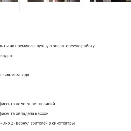
анты на премию за лучшую операторскую работу
квадрат
м фильмом года
фисента не уступает позиций
ефисента овладела кассой
р «Оно 2» вернул зрителей в кинотеатры