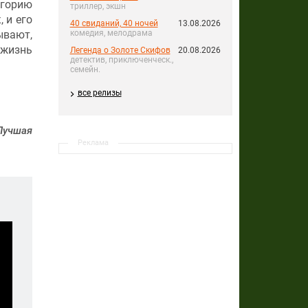
игорию
триллер, экшн
 и его
40 свиданий, 40 ночей
13.08.2026
комедия, мелодрама
вают,
 жизнь
Легенда о Золоте Скифов
20.08.2026
детектив, приключенческ.,
семейн.
все релизы
Лучшая
Реклама