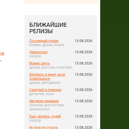
БЛИЖАЙШИЕ
РЕЛИЗЫ
Последний рубеж
13.08.2026
боевик, драма, военн.
Демонолог
13.08.2026
на
хоррор
к
,
Время сиять
13.08.2026
драма, фэнтези, спортивн.
Влюбись в меня, если
13.08.2026
осмелишься
драма, мелодрама
Самурай и пленник
13.08.2026
детектив, экшн
Материя времени
13.08.2026
триллер, фантастика,
криминальн.
Ешь, молись, худей
13.08.2026
хоррор
Во власти страха
13.08.2026