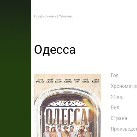
ПрофиСинема
Фильмы.
Одесса
Год
Хронометр
Жанр
Вид
Страна
Производс