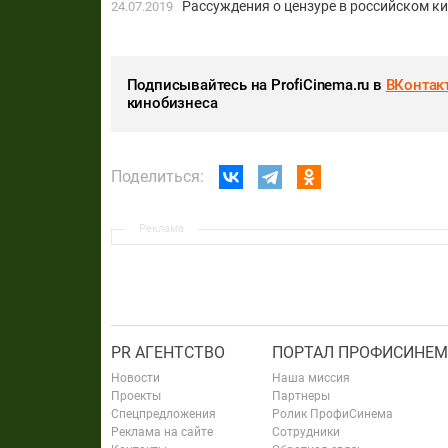
Рассуждения о цензуре в российском к
24.07.2019
Подписывайтесь на ProfiCinema.ru в
ВКонтак
кинобизнеса
Поделиться:
Реклама
PR АГЕНТСТВО
ПОРТАЛ ПРОФИСИНЕМ
Новости
Наша миссия
Проекты
Партнеры
Спецпредложения
Ролик ПрофиСинема
Реклама на сайте
Сотрудники