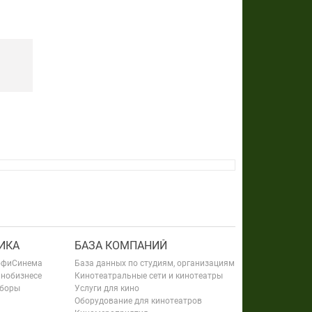
ИКА
БАЗА КОМПАНИЙ
офиСинема
База данных по студиям, организациям
инобизнесе
Кинотеатральные сети и кинотеатры
сборы
Услуги для кино
Оборудование для кинотеатров