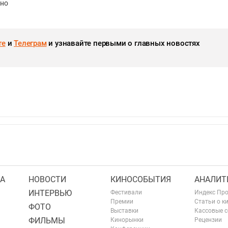
ино
те
и
Телеграм
и узнавайте первыми о главных новостях
А
НОВОСТИ
КИНОСОБЫТИЯ
АНАЛИТ
ИНТЕРВЬЮ
Фестивали
Индекс Пр
Премии
Статьи о к
ФОТО
Выставки
Кассовые 
ФИЛЬМЫ
Кинорынки
Рецензии