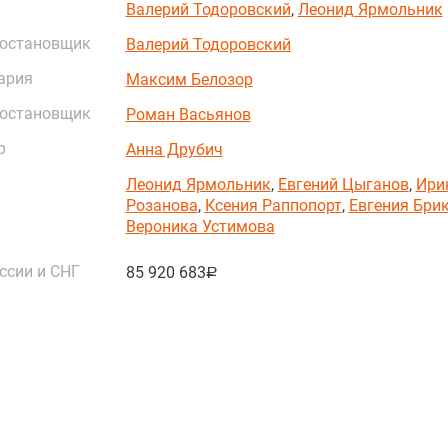
Валерий Тодоровский
,
Леонид Ярмольник
постановщик
Валерий Тодоровский
ария
Максим Белозор
постановщик
Роман Васьянов
р
Анна Друбич
Леонид Ярмольник
,
Евгений Цыганов
,
Ири
Розанова
,
Ксения Раппопорт
,
Евгения Бри
Вероника Устимова
ссии и СНГ
85 920 683
руб.