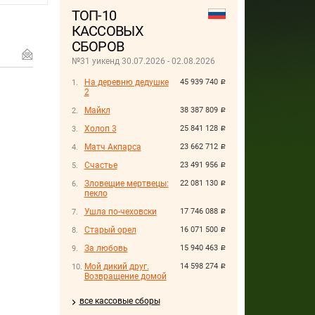
ТОП-10
КАССОВЫХ
СБОРОВ
№31 уикенд 30.07.2026 - 02.08.2026
На деревню дедушке
45 939 740
руб.
2
Майкл
38 387 809
руб.
Холоп 3
25 841 128
руб.
Матч Акпарса
23 662 712
руб.
Счастье
23 491 956
руб.
Зловещие мертвецы:
22 081 130
руб.
пекло
Ушла по-чеховски
17 746 088
руб.
Старый орел
16 071 500
руб.
За любовь
15 940 463
руб.
Мой дикий друг.
14 598 274
руб.
Возвращение домой
все кассовые сборы