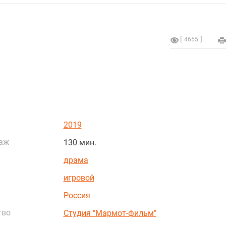
4655
2019
аж
130 мин.
драма
игровой
Россия
тво
Студия "Мармот-фильм"