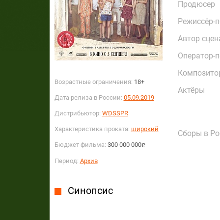
Продюсер
Режиссёр-
Автор сцен
Оператор-
Композито
Возрастные ограничения:
18+
Актёры
Дата релиза в России:
05.09.2019
Дистрибьютор:
WDSSPR
Характеристика проката:
широкий
Сборы в Ро
Бюджет фильма:
300 000 000
руб.
Период:
Архив
Синопсис