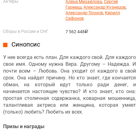
Актёры
Алёна Михайлова
,
Сергей
Гармаш
,
Александр Кузнецов
,
Александр Тронов
,
Кирилл
Сафонов
Сборы в России и СНГ
7 562 448
руб.
Синопсис
У нее всегда есть план. Для каждого свой. Для каждого
свое имя. Одному нужна Вера. Другому – Надежда. И
почти всем – Любовь. Она уходит от каждого в свой
срок. Она найдет причину. Но кто знает, где кончается
обман, на который идут только ради денег, и
начинается настоящее чувство? И кто знает, кто она:
простая столичная содержанка, коварная мошенница,
талантливая актриса или женщина, которая умеет
(только) любить? Любить их всех.
Призы и награды