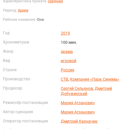
Характеристика проката:
средний
Период:
Архив
Рабочее название:
Она
Год
2019
Хронометраж
100 мин.
Жанр
драма
Вид
игровой
Страна
Россия
Производство
СТВ
,
Компания «Парк Синема»
Продюсер
Сергей Сельянов
,
Дмитрий
Добужинский
Режиссёр-постановщик
Мария Агранович
Автор сценария
Мария Агранович
Оператор-постановщик
Дмитрий Карначик