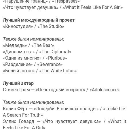
«Нарушение границ» / «Trespasses»
«Что чувствует девушка» / «What It Feels Like For A Girl»
Лучший международный проект
«Киностудия» / «The Studio»
Также были номинированы:
«Медведь» / «The Bear»
«Дипломатка» / «The Diplomat»
«Одна из многих» / «Pluribus»
«Разделение» / «Severance»
«Белый лотос» / «The White Lotus»
Лучший актер
Стивен Грэм — «Переходный возраст» / «Adolescence»
Также были номинированы:
Колин Фёрт — «Локерби: В поисках правды» / «Lockerbie:
A Search For Truth»
Эллис Говард — «Что чувствует девушка» / «What It
Feels Like For A Girl»