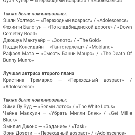
Оуэн Купер — «Переходный возраст» / «Adolescence»
Также были номинированы:
Эшли Уолтерс — «Переходный возраст» / «Adolescence»
Фехинти Балогун — «По кладбищенской дороге» / «Down
Cemetery Road»
Джошуа Макгуайр — «Золото» / «The Gold»
Пэдди Консидайн — «Гангстерленд» / «Mobland»
Рафаел Мата — «Смерть Банни Манро» / «The Death Of
Bunny Munro»
Лучшая актриса второго плана
Кристина Тремарко — «Переходный возраст» /
«Adolescence»
Также были номинированы:
Эйми Лу Вуд — «Белый лотос» / «The White Lotus»
Чайна Маккуин — «Убрать Милли Блэк» / «Get Millie
Black»
Эмилия Джонс — «Задание» / «Task»
Эрин Доэрти — «Переходный возраст» / «Adolescence»