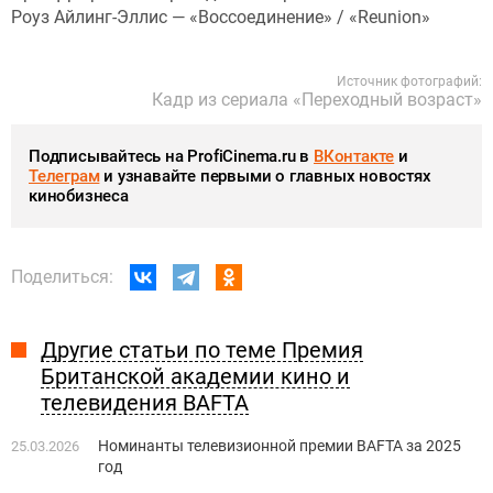
Роуз Айлинг-Эллис — «Воссоединение» / «Reunion»
Источник фотографий:
Кадр из сериала «Переходный возраст»
Подписывайтесь на ProfiCinema.ru в
ВКонтакте
и
Телеграм
и узнавайте первыми о главных новостях
кинобизнеса
Поделиться:
Другие статьи по теме Премия
Британской академии кино и
телевидения BAFTA
Номинанты телевизионной премии BAFTA за 2025
25.03.2026
год