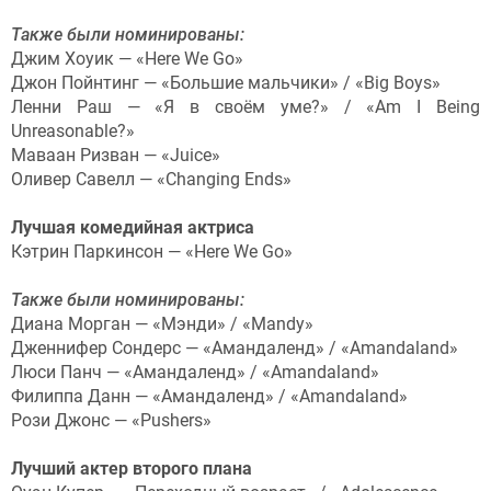
Также были номинированы:
Джим Хоуик — «Here We Go»
Джон Пойнтинг — «Большие мальчики» / «Big Boys»
Ленни Раш — «Я в своём уме?» / «Am I Being
Unreasonable?»
Маваан Ризван — «Juice»
Оливер Савелл — «Changing Ends»
Лучшая комедийная актриса
Кэтрин Паркинсон — «Here We Go»
Также были номинированы:
Диана Морган — «Мэнди» / «Mandy»
Дженнифер Сондерс — «Амандаленд» / «Amandaland»
Люси Панч — «Амандаленд» / «Amandaland»
Филиппа Данн — «Амандаленд» / «Amandaland»
Рози Джонс — «Pushers»
Лучший актер второго плана