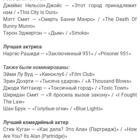
Джеймс Нельсон-Джойс — «Этот город принадлежит
нам / «This City Is Ours»
Мэтт Смит — «Смерть Банни Манро» / «The Death Of
Bunny Munro»
Тэрон Эджертон — «Дым» / «Smoke»
Лучшая актриса
Наргес Рашиди — «Заключенный 951» / «Prisoner 951»
Также были номинированы:
Эйми Лу Вуд — «Киноклуб / «Film Club»
Эрин Доэрти — «Тысяча ударов» / «A Thousand Blows»
Джоди Уиттакер — «Токсичный город» / «Toxic Town»
Шеридан Смит — «Я бросила вызов закону» / «I Fought
The Law»
Шан Брук — «Голубые огни» / «Blue Lights»
Лучший комедийный актер
Стив Куган — «Как дела? Это Алан (Партридж)» / «How
Are You? Its Alan (Partridge)»