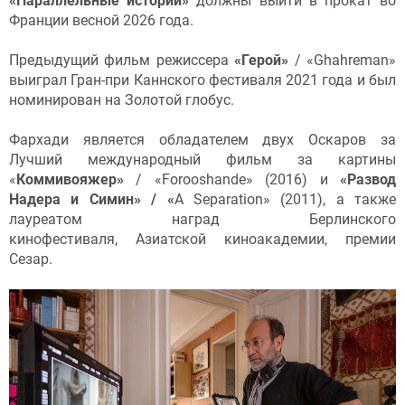
«Параллельные истории»
должны выйти в прокат во
Франции весной 2026 года.
Предыдущий фильм режиссера
«Герой»
/ «Ghahreman»
выиграл Гран-при Каннского фестиваля 2021 года и был
номинирован на Золотой глобус.
Фархади является обладателем двух Оскаров за
Лучший международный фильм за картины
«
Коммивояжер»
/ «Forooshande»
(2016) и
«Развод
Надера и Симин» / «
A Separation» (2011), а также
лауреатом наград Берлинского
кинофестиваля, Азиатской киноакадемии, премии
Сезар.