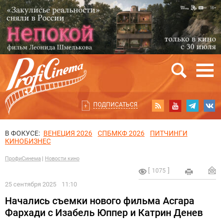
ПОДПИСАТЬСЯ
В ФОКУСЕ:
ВЕНЕЦИЯ 2026
СПБМКФ 2026
ПИТЧИНГИ
КИНОБИЗНЕС
ПрофиСинема
Новости кино
1075
25 сентября 2025
11:10
Начались съемки нового фильма Асгара
Фархади с Изабель Юппер и Катрин Денев