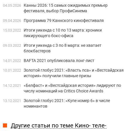
Канны 2026: 15 самых ожидаемых премьер
04.05.2026
фестиваля, выбор ПрофиСинема
Программа 79 Каннского кинофестиваля
09.04.2026
Итоги уикенда с 10 по 13 марта: хроники
15.03.2022
пикирующего бокс-офиса
Итоги уикенда с 3 по 8 марта: не хватает
09.03.2022
блокбастеров
BAFTA 2021 опубликовала лонг-лист
14.01.2022
Золотой глобус 2021: «Власть пса» и «Вестсайдская
10.01.2022
история» получили главные призы
«Белфаст» и «Вестсайдская история» лидируют по
14.12.2021
числу номинаций на Critics Choice Awards
Золотой глобус 2021: «Купе номер 6» в числе
13.12.2021
номинантов
Другие статьи по теме Кино- теле-