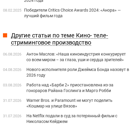
2024 года
Победители Critics Choice Awards 2024: «Анора» —
08.02.2025
лучший фильм года
Другие статьи по теме Кино- теле-
стриминговое производство
Антон Маслов: «Наша киноиндустрия конкурирует
06.08.2026
со всем миром – за глаза, уши и сердца зрителей»
Нового исполнителя роли Джеймса Бонда назовут в
04.08.2026
2026 году
Работа над «Барби 2» приостановлена из-за
03.08.2026
гонораров Райана Гослинга и Марго Робби
Warner Bros. и Paramount не могут поделить
31.07.2026
«Кошмар на улице Вязов»
На Netflix подали в суд за потерянный фильм с
31.07.2026
Николасом Кейджем