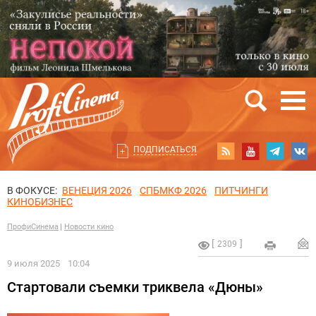
ПОДПИСАТЬСЯ
В ФОКУСЕ:
ВЕНЕЦИЯ 2026
СПБМКФ 2026
ПИТЧИНГИ
КИНОБИЗНЕС
ПрофиСинема
Новости кино
2309
9 июля 2025
10:04
Стартовали съемки триквела «Дюны»