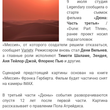
9 июля студия
Legendary сообщила о
старте съемок
фильма
«Дюна:
Часть третья»
/
«Dune: Part Three»,
ранее проект носил
подзаголовок
«Мессия», от которого создатели решили отказаться,
сообщает
Variety
. Режиссером вновь стал
Дени Вильнев
,
а главные роли исполняют
Т
имоти Шаламе, Зендея,
Аня Тейлор-Джой, Флоренс Пью
и другие.
Сценарий предстоящей картины основан на книге
«Мессия» Фрэнка Герберта. Фильм будет частично снят
на камеры IMAX.
В третьей части «Дюны» события разворачиваются
спустя 12 лет после первой части. Картина
рассказывает о правлении Пола Атрейдеса.