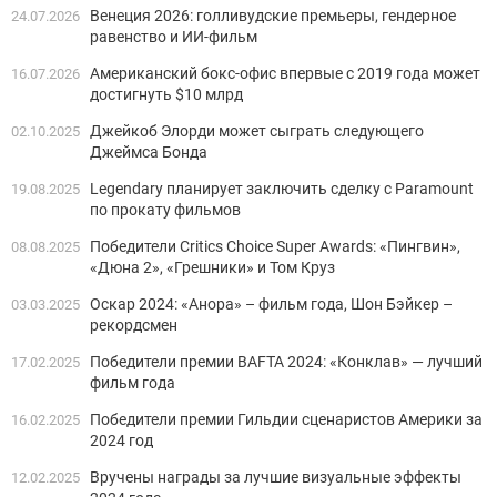
Венеция 2026: голливудские премьеры, гендерное
24.07.2026
равенство и ИИ-фильм
Американский бокс-офис впервые с 2019 года может
16.07.2026
достигнуть $10 млрд
Джейкоб Элорди может сыграть следующего
02.10.2025
Джеймса Бонда
Legendary планирует заключить сделку с Paramount
19.08.2025
по прокату фильмов
Победители Critics Choice Super Awards: «Пингвин»,
08.08.2025
«Дюна 2», «Грешники» и Том Круз
Оскар 2024: «Анора» – фильм года, Шон Бэйкер –
03.03.2025
рекордсмен
Победители премии BAFTA 2024: «Конклав» — лучший
17.02.2025
фильм года
Победители премии Гильдии сценаристов Америки за
16.02.2025
2024 год
Вручены награды за лучшие визуальные эффекты
12.02.2025