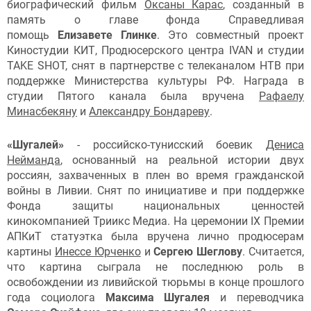
биографический фильм
Оксаны Карас
, созданный в
память о главе фонда Справедливая
помощь
Елизавете Глинке
. Это совместный проект
Киностудии КИТ, Продюсерского центра IVAN и студии
TAKE SHOT, снят в партнерстве с телеканалом НТВ при
поддержке Министерства культуры РФ. Награда в
студии Пятого канала была вручена
Рафаелу
Минасбекяну
и
Александру Бондареву
.
«Шугалей»
- российско-тунисский боевик
Дениса
Нейманда
, основанный на реальной истории двух
россиян, захваченных в плен во время гражданской
войны в Ливии. Снят по инициативе и при поддержке
Фонда защиты национальных ценностей
кинокомпанией Триикс Медиа. На церемонии IX Премии
АПКиТ статуэтка была вручена лично продюсерам
картины
Инессе Юрченко
и
Сергею Шеглову
. Считается,
что картина сыграла не последнюю роль в
освобождении из ливийской тюрьмы в конце прошлого
года социолога
Максима Шугалея
и переводчика