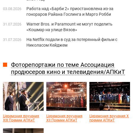
Работа над «Барби 2» приостановлена из-за
03.08.2026
гонораров Райана Гослинга и Марго Робби
Warner Bros. и Paramount не могут поделить
31.07.2026
«Кошмар на улице Вязов»
На Netflix подали в суд за потерянный фильм с
31.07.2026
Николасом Кейджем
Фоторепортажи по теме Ассоциация
продюсеров кино и телевидения/АПКиТ
Церемония вручения
Церемония вручения
Церемония вручения X
XIII Премии АПКиТ
XII Премии АПКиТ
премии АПКиТ