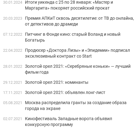
Итоги уикенда с 25 по 28 января: «Мастер и
30.01.2024
Маргарита» покоряет российский прокат
Премия АПКиТ сквозь десятилетие: от ТВ до онлайна,
20.03.2023
от детективов до драмеди
Питчинг в Фонде кино: старый Воланд и новый
07.12.2022
Богатырь
Продюсер «Доктора Лизы» и «Эпидемии» подписал
22.04.2022
эксклюзивный контракт со Start
Золотой орел 2021: «Серебряные коньки» — лучший
28.01.2022
фильм года
Золотой орел 2021: номинанты
29.12.2021
Золотой орел 2021: объявлен лонг-лист
17.11.2021
Москва распределила гранты за создание образа
05.08.2021
города на экране
Кинофестиваль Западные ворота объявил
02.07.2021
конкурсную программу