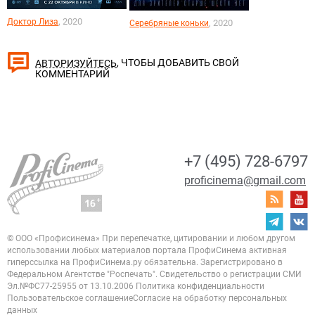
, 2020
Доктор Лиза
, 2020
Серебряные коньки
, ЧТОБЫ ДОБАВИТЬ СВОЙ
АВТОРИЗУЙТЕСЬ
КОММЕНТАРИЙ
+7 (495) 728-6797
proficinema@gmail.com
© ООО «Профисинема»
При перепечатке, цитировании и любом другом
использовании любых материалов портала
ПрофиСинема активная
гиперссылка на ПрофиСинема.ру обязательна.
Зарегистрировано в
Федеральном Агентстве "Роспечать". Свидетельство о регистрации
СМИ
Эл.№ФС77-25955 от 13.10.2006
Политика конфиденциальности
Пользовательское соглашение
Согласие на обработку персональных
данных