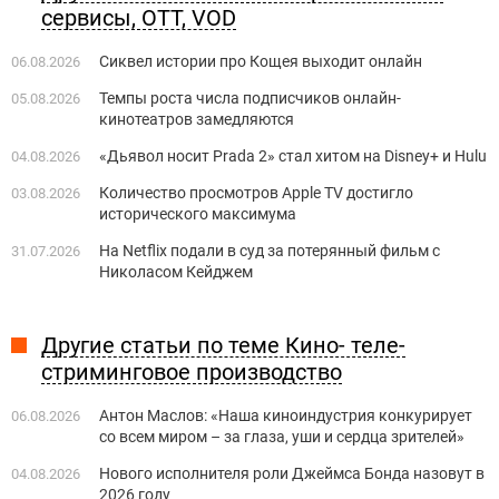
сервисы, OTT, VOD
Сиквел истории про Кощея выходит онлайн
06.08.2026
Темпы роста числа подписчиков онлайн-
05.08.2026
кинотеатров замедляются
«Дьявол носит Prada 2» стал хитом на Disney+ и Hulu
04.08.2026
Количество просмотров Apple TV достигло
03.08.2026
исторического максимума
На Netflix подали в суд за потерянный фильм с
31.07.2026
Николасом Кейджем
Другие статьи по теме Кино- теле-
стриминговое производство
Антон Маслов: «Наша киноиндустрия конкурирует
06.08.2026
со всем миром – за глаза, уши и сердца зрителей»
Нового исполнителя роли Джеймса Бонда назовут в
04.08.2026
2026 году