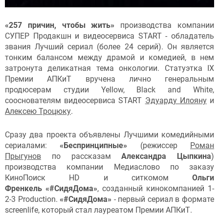
«257 причин, чтобы жить»
производства компании
СУПЕР Продакшн и видеосервиса START - обладатель
звания Лучший сериал (более 24 серий). Он является
тонким балансом между драмой и комедией, в нем
затронута деликатная тема онкологии. Статуэтка IX
Премии АПКиТ вручена лично генеральным
продюсерам студии Yellow, Black and White,
сооснователям видеосервиса START
Эдуарду Илояну
и
Алексею Троцюку
.
Сразу два проекта объявлены Лучшими комедийными
сериалами:
«Беспринципные»
(режиссер
Роман
Прыгунов
по рассказам
Александра Цыпкина
)
производства компании Медиаслово по заказу
КиноПоиск HD и ситкомом
Ольги
Френкель
«#СидяДома»
, созданный кинокомпанией 1-
2-3 Production.
«#СидяДома»
- первый сериал в формате
screenlife, который стал лауреатом Премии АПКиТ.