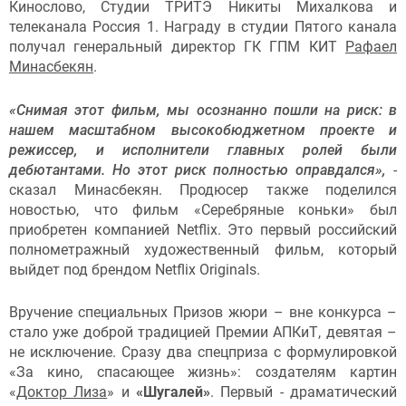
Кинослово, Студии ТРИТЭ Никиты Михалкова и
телеканала Россия 1. Награду в студии Пятого канала
получал генеральный директор ГК ГПМ КИТ
Рафаел
Минасбекян
.
«Снимая этот фильм, мы осознанно пошли на риск: в
нашем масштабном высокобюджетном проекте и
режиссер, и исполнители главных ролей были
дебютантами. Но этот риск полностью оправдался»,
-
сказал Минасбекян. Продюсер также поделился
новостью, что фильм «Серебряные коньки» был
приобретен компанией Netflix. Это первый российский
полнометражный художественный фильм, который
выйдет под брендом Netflix Originals.
Вручение специальных Призов жюри – вне конкурса –
стало уже доброй традицией Премии АПКиТ, девятая –
не исключение. Сразу два спецприза с формулировкой
«За кино, спасающее жизнь»: создателям картин
«
Доктор Лиза
» и
«Шугалей»
. Первый - драматический