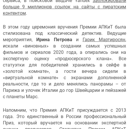
сервиса, в поисковой выдаче Yandex
заблокировали
больше 9 миллионов ссылок на сайты с пиратским
контентом
.
В этом году церемония вручения Премии АПКиТ была
стилизована под классический детектив. Ведущие
мероприятия,
Ирина Петрова
и
Гарик Мартиросян
,
искали «виновных» в создании самых успешных
фильмов и сериалов 2020 года, а опирались они на
экспертную оценку «продюсерского клана». Все
статуэтки для победителей хранились в сейфе в
«золотой комнате», а гости вечера сидели в
«виртуальной комнате» с экранами дополненной
реальности, где то и дело менялись панорамы – от
Парижа и улочек Италии до гор Швейцарии и пейзажей
с планеты Марс.
Напомним, что Премия АПКиТ присуждается с 2013
года. Это единственный в России профессиональный
Приз, который вручается на основании экспертной