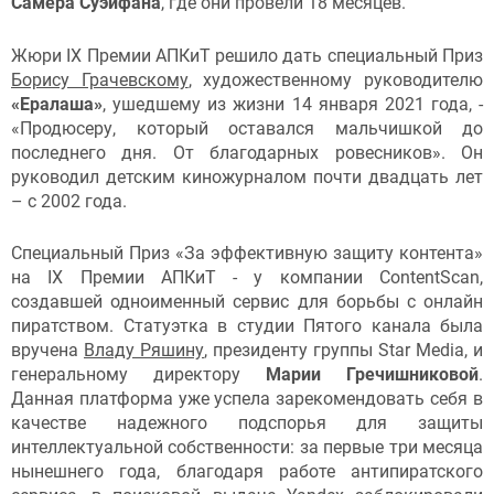
Самера Суэйфана
, где они провели 18 месяцев.
Жюри IX Премии АПКиТ решило дать специальный Приз
Борису Грачевскому
, художественному руководителю
«Ералаша»
, ушедшему из жизни 14 января 2021 года, -
«Продюсеру, который оставался мальчишкой до
последнего дня. От благодарных ровесников». Он
руководил детским киножурналом почти двадцать лет
– с 2002 года.
Специальный Приз «За эффективную защиту контента»
на IX Премии АПКиТ - у компании ContentScan,
создавшей одноименный сервис для борьбы с онлайн
пиратством. Статуэтка в студии Пятого канала была
вручена
Владу Ряшину
, президенту группы Star Media, и
генеральному директору
Марии Гречишниково
й
.
Данная платформа уже успела зарекомендовать себя в
качестве надежного подспорья для защиты
интеллектуальной собственности: за первые три месяца
нынешнего года, благодаря работе антипиратского