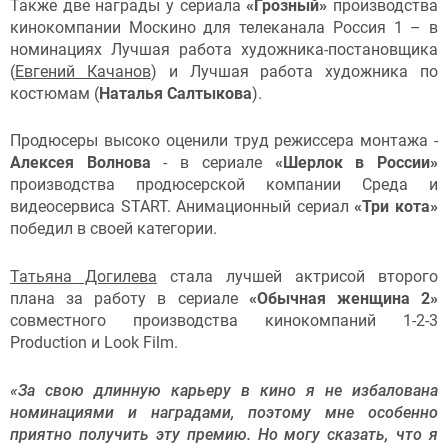
Также две награды у сериала
«Грозный»
производства
кинокомпании Москино для телеканала Россия 1 – в
номинациях Лучшая работа художника-постановщика
(
Евгений Качанов
) и Лучшая работа художника по
костюмам (
Наталья Салтыкова
).
Продюсеры высоко оценили труд режиссера монтажа -
Алексея Волнова
- в сериале
«Шерлок в России»
производства продюсерской компании Среда и
видеосервиса START. Анимационный сериал
«Три кота»
победил в своей категории.
Татьяна Догилева
стала лучшей актрисой второго
плана за работу в сериале
«Обычная женщина 2»
совместного производства кинокомпаний 1-2-3
Production и Look Film.
«За свою длинную карьеру в кино я не избалована
номинациями и наградами, поэтому мне особенно
приятно получить эту премию. Но могу сказать, что я