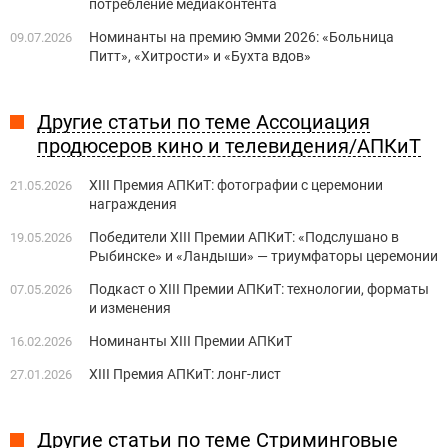
потребление медиаконтента
Номинанты на премию Эмми 2026: «Больница
09.07.2026
Питт», «Хитрости» и «Бухта вдов»
Другие статьи по теме Ассоциация
продюсеров кино и телевидения/АПКиТ
XIII Премия АПКиТ: фотографии с церемонии
21.05.2026
награждения
Победители XIII Премии АПКиТ: «Подслушано в
19.05.2026
Рыбинске» и «Ландыши» — триумфаторы церемонии
Подкаст о XIII Премии АПКиТ: технологии, форматы
07.05.2026
и изменения
Номинанты XIII Премии АПКиТ
16.02.2026
XIII Премия АПКиТ: лонг-лист
27.01.2026
Другие статьи по теме Стриминговые