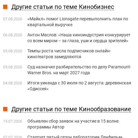
Другие статьи по теме Кинобизнес
«Майкл» помог Lionsgate перевыполнить план по
07.08.2026
квартальной выручке
Антон Маслов: «Наша киноиндустрия конкурирует
06.08.2026
со всем миром – за глаза, уши и сердца зрителей»
Темпы роста числа подписчиков онлайн-
05.08.2026
кинотеатров замедляются
Суд назначил разбирательство по делу Paramount-
05.08.2026
Warner Bros. на март 2027 года
Итоги уикенда с 30 июля по 2 августа: деревенская
04.08.2026
«Одиссея»
Другие статьи по теме Кинообразование
Объявлен сбор заявок на участие в 15 волне
15.07.2026
программы Автор
Стартует пятый сезон лаборатории Ленфильм-
07.07.2026