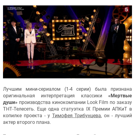
Лучшим мини-сериалом (1-4 серии) была признана
оригинальная интерпретация классики
«Мертвые
души»
производства кинокомпании Look Film по заказу
ТНТ-Телесеть. Еще одна статуэтка IX Премии АПКиТ в
копилке проекта - у
Тимофея Трибунцева
, он - лучший
актер второго плана.