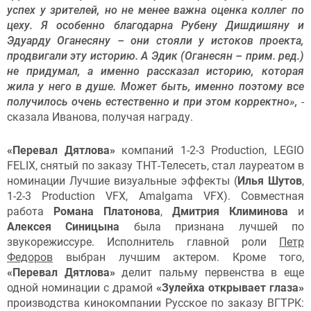
успех у зрителей, но не менее важна оценка коллег по
цеху. Я особенно благодарна Рубену Дишдишяну и
Эдуарду Оганесяну – они стояли у истоков проекта,
продвигали эту историю. А Эдик (Оганесян – прим. ред.)
не придумал, а именно рассказал историю, которая
жила у него в душе. Может быть, именно поэтому все
получилось очень естественно и при этом корректно»,
-
сказала Иванова, получая награду.
«Перевал Дятлова»
компаний 1-2-3 Production, LEGIO
FELIX, снятый по заказу ТНТ-Телесеть, стал лауреатом в
номинации Лучшие визуальные эффекты (
Илья Шутов
,
1-2-3 Production VFX, Amalgama VFX). Совместная
работа
Романа Платонова
,
Дмитрия Климинова
и
Алексея Синицына
была признана лучшей по
звукорежиссуре. Исполнитель главной роли
Петр
Федоров
выбран лучшим актером. Кроме того,
«Перевал Дятлова»
делит пальму первенства в еще
одной номинации с драмой
«Зулейха открывает глаза»
производства кинокомпании Русское по заказу ВГТРК: