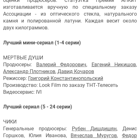
оценки продюсеров. Статуэтка Премии АПКиТ
изготавливается вручную по специальному заказу
Ассоциации - из оптического стекла, натурального
камня и полированной латуни. Каждая весит около
двух килограммов.
Лучший мини-сериал (1-4 серии)
МЕРТВЫЕ ДУШИ
Продюсеры:
Валерий Федорович
,
Евгений Никишов
,
Александр Плотников
,
Давид Кочаров
Режиссер:
Григорий Константинопольский
Производство: Look Film по заказу ТНТ-Телесеть
Видеосервис: IVI
Лучший сериал (5 - 24 серии)
ЧИКИ
Генеральные продюсеры:
Рубен Дишдишян
, Денис
Горшков, Юлия Иванова,
Вячеслав Муругов
,
Федор