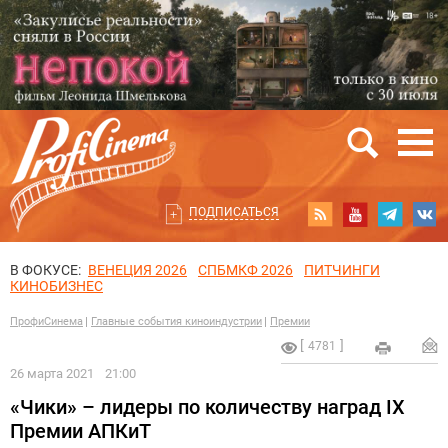
ПОДПИСАТЬСЯ
В ФОКУСЕ:
ВЕНЕЦИЯ 2026
СПБМКФ 2026
ПИТЧИНГИ
КИНОБИЗНЕС
ПрофиСинема
Главные события киноиндустрии
Премии
4781
26 марта 2021
21:00
«Чики» – лидеры по количеству наград IX
Премии АПКиТ