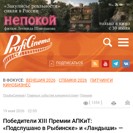
ПОДПИСАТЬСЯ
В ФОКУСЕ:
ВЕНЕЦИЯ 2026
СПБМКФ 2026
ПИТЧИНГИ
КИНОБИЗНЕС
ПрофиСинема
Главные события киноиндустрии
Премии
1359
19 мая 2026
22:05
Победители XIII Премии АПКиТ:
«Подслушано в Рыбинске» и «Ландыши» —