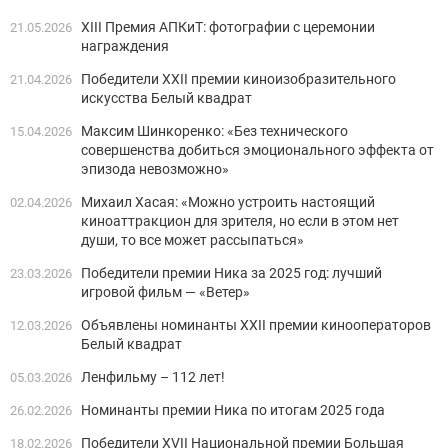
XIII Премия АПКиТ: фотографии с церемонии
21.05.2026
награждения
Победители XXII премии киноизобразительного
21.04.2026
искусства Белый квадрат
Максим Шинкоренко: «Без технического
15.04.2026
совершенства добиться эмоционального эффекта от
эпизода невозможно»
Михаил Хасая: «Можно устроить настоящий
02.04.2026
киноаттракцион для зрителя, но если в этом нет
души, то все может рассыпаться»
Победители премии Ника за 2025 год: лучший
23.03.2026
игровой фильм — «Ветер»
Объявлены номинанты XXII премии кинооператоров
12.03.2026
Белый квадрат
Ленфильму – 112 лет!
05.03.2026
Номинанты премии Ника по итогам 2025 года
26.02.2026
Победители XVII Национальной премии Большая
18.02.2026