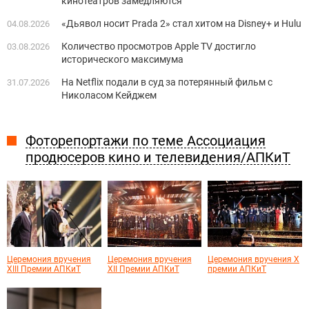
кинотеатров замедляются
«Дьявол носит Prada 2» стал хитом на Disney+ и Hulu
04.08.2026
Количество просмотров Apple TV достигло
03.08.2026
исторического максимума
На Netflix подали в суд за потерянный фильм с
31.07.2026
Николасом Кейджем
Фоторепортажи по теме Ассоциация
продюсеров кино и телевидения/АПКиТ
Церемония вручения
Церемония вручения
Церемония вручения X
XIII Премии АПКиТ
XII Премии АПКиТ
премии АПКиТ