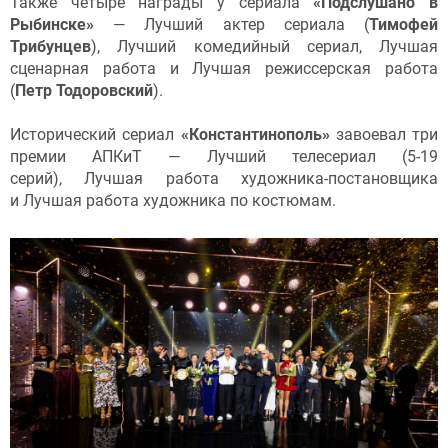
Также четыре награды у сериала
«Подслушано в
Рыбинске»
— Лучший актер сериала (
Тимофей
Трибунцев
), Лучший комедийный сериал, Лучшая
сценарная работа и Лучшая режиссерская работа
(
Петр Тодоровский
).
Исторический сериал
«Константинополь»
завоевал три
премии АПКиТ — Лучший телесериал (5-19
серий), Лучшая работа художника-постановщика
и Лучшая работа художника по костюмам.