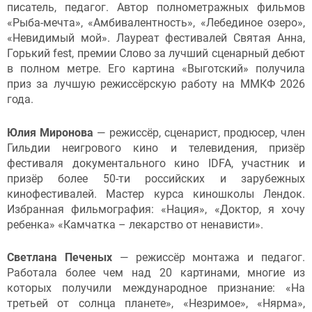
писатель, педагог. Автор полнометражных фильмов
«Рыба-мечта», «Амбивалентность», «Лебединое озеро»,
«Невидимый мой». Лауреат фестивалей Святая Анна,
Горький fest, премии Слово за лучший сценарный дебют
в полном метре. Его картина «Выготский» получила
приз за лучшую режиссёрскую работу на ММКФ 2026
года.
Юлия Миронова
— режиссёр, сценарист, продюсер, член
Гильдии неигрового кино и телевидения, призёр
фестиваля документального кино IDFA, участник и
призёр более 50-ти российских и зарубежных
кинофестивалей. Мастер курса киношколы Лендок.
Избранная фильмография: «Нация», «Доктор, я хочу
ребенка» «Камчатка – лекарство от ненависти».
Светлана Печеных
— режиссёр монтажа и педагог.
Работала более чем над 20 картинами, многие из
которых получили международное признание: «На
третьей от солнца планете», «Незримое», «Нярма»,