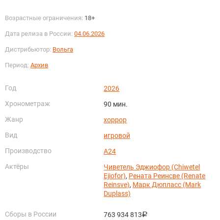
Возрастные ограничения:
18+
Дата релиза в России:
04.06.2026
Дистрибьютор:
Вольга
Период:
Архив
Год
2026
Хронометраж
90 мин.
Жанр
хоррор
Вид
игровой
Производство
A24
Актёры
Чиветель Эджиофор (Chiwetel
Ejiofor)
,
Рената Реинсве (Renate
Reinsve)
,
Марк Дюпласс (Mark
Duplass)
Сборы в России
763 934 813
руб.