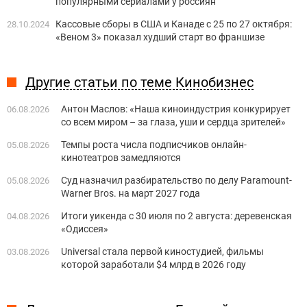
популярными сериалами у россиян
Кассовые сборы в США и Канаде с 25 по 27 октября:
28.10.2024
«Веном 3» показал худший старт во франшизе
Другие статьи по теме Кинобизнес
Антон Маслов: «Наша киноиндустрия конкурирует
06.08.2026
со всем миром – за глаза, уши и сердца зрителей»
Темпы роста числа подписчиков онлайн-
05.08.2026
кинотеатров замедляются
Суд назначил разбирательство по делу Paramount-
05.08.2026
Warner Bros. на март 2027 года
Итоги уикенда с 30 июля по 2 августа: деревенская
04.08.2026
«Одиссея»
Universal стала первой киностудией, фильмы
03.08.2026
которой заработали $4 млрд в 2026 году