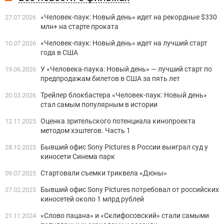
«Человек-паук: Новый день» идет на рекордные $330
27.07.2026
млн+ на старте проката
«Человек-паук: Новый день» идет на лучший старт
10.07.2026
года в США
У «Человека-паука: Новый день» — лучший старт по
19.06.2026
предпродажам билетов в США за пять лет
Трейлер блокбастера «Человек-паук: Новый день»
20.03.2026
стал самым популярным в истории
Оценка зрительского потенциала кинопроекта
12.11.2025
методом хэштегов. Часть 1
Бывший офис Sony Pictures в России выиграл суд у
28.10.2025
киносети Синема парк
Стартовали съемки триквела «Дюны»
09.07.2025
Бывший офис Sony Pictures потребовал от российских
27.02.2025
киносетей около 1 млрд рублей
«Слово пацана» и «Склифосовский» стали самыми
21.11.2024