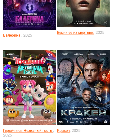
, 2025
Верни её из мертвых
, 2025
Балерина
,
, 2025
Геройчики. Незваный гость
Кракен
2025