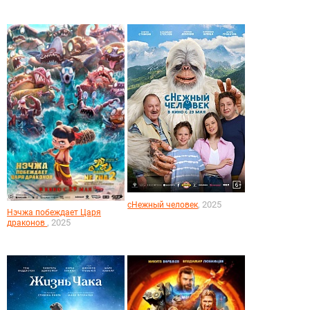
, 2025
сНежный человек
Нэчжа побеждает Царя
, 2025
драконов