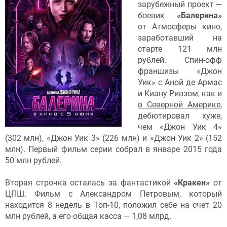
зарубежный проект —
боевик
«Балерина»
от Атмосферы кино,
заработавший на
старте 121 млн
рублей. Спин-офф
франшизы «Джон
Уик» с Аной де Армас
и Киану Ривзом,
как и
в Северной Америке
,
дебютировал хуже,
чем «Джон Уик 4»
(302 млн), «Джон Уик 3» (226 млн) и «Джон Уик 2» (152
млн). Первый фильм серии собрал в январе 2015 года
50 млн рублей.
Вторая строчка осталась за фантастикой
«Кракен»
от
ЦПШ. Фильм с Александром Петровым, который
находится 8 недель в Топ-10, положил себе на счет 20
млн рублей, а его общая касса — 1,08 млрд.