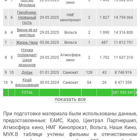
4
1
против
22.05.2025
3
1 490
15 002 639
1
кино
Муромца
Геройчики.
НМГ
5
6
Незваный
29.05.2025
2
1 827
14 759 066
1
кинопрокат
гость
Верни её из
6
4
29.05.2025
Вольга
2
1 090
14 316 800
1
мертвых
7
-
Жизнь Чака
05.06.2025
Вольга
1
487
11 812 751
1
Нэчжа
побеждает
Атмосфера
8
5
29.05.2025
2
1 702
11 637 310
1
Царя
кино
драконов
9
10
Дубак
01.01.2023
Самокат
128
43
8 748 916
1
Край
10
9
30.05.2024
Самокат
54
26
8 471 559
1
вдохновения
TOTAL
241 555 541
3 
показать все
При подготовке материала были использованы данные,
предоставленные: ЕАИС, Каро, Централ Партнершип,
Атмосфера кино, НМГ Кинопрокат, Вольга, Наше Кино,
MVK.В таблице учтены фильмы в отечественном