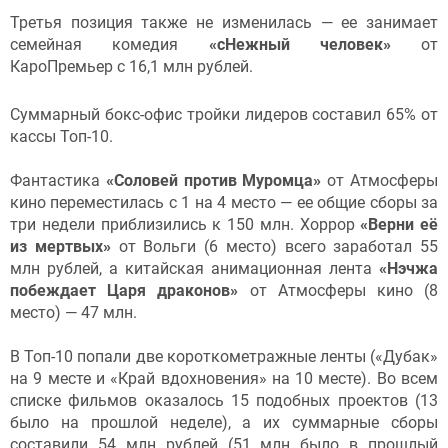
Третья позиция также не изменилась — ее занимает
семейная комедия
«сНежный человек»
от
КароПремьер с 16,1 млн рублей.
Суммарный бокс-офис тройки лидеров составил 65% от
кассы Топ-10.
Фантастика
«Соловей против Муромца»
от Атмосферы
кино переместилась с 1 на 4 место — ее общие сборы за
три недели приблизились к 150 млн. Хоррор
«Верни её
из мертвых»
от Вольги (6 место) всего заработал 55
млн рублей, а китайская анимационная лента
«Нэчжа
побеждает Царя драконов»
от Атмосферы кино (8
место) — 47 млн.
В Топ-10 попали две короткометражные ленты («Дубак»
на 9 месте и «Край вдохновения» на 10 месте). Во всем
списке фильмов оказалось 15 подобных проектов (13
было на прошлой неделе), а их суммарные сборы
составили 54 млн рублей (51 млн было в прошлый