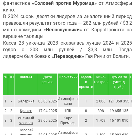
фантастика
«Соловей против Муромца»
от Атмосферы
кино.
В 2024 сборы десятки лидеров за аналогичный период
превзошли результат этого года — 282 млн рублей / $3,2
млн с комедией
«Непослушники»
от КарроПроката на
вершине таблицы.
Касса 23 уикенда 2023 оказалась лучше 2024 и 2025
годов с 308 млн рублей / $3,8 млн. Тогда
лидером был боевик
«Переводчик»
Гая Ричи от Вольги.
№
ПН
Фильм
Дата
Прокатчик
Недель
Кино-
Сумма за
Су
релиза
в
театров
уикенд
у
прокате
(руб.)
Атмосфера
1
-
Балерина
05.06.2025
1
2 006
121 050 355
1 
кино
2
2
Кракен
17.04.2025
ЦПШ
8
398
19 655 135
2
сНежный
Каро
3
3
29.05.2025
2
1 709
16 101 010
2
человек
Премьер
Соловей
Атмосфера