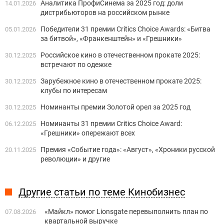
Аналитика ПрофиСинема за 2025 год: доли
14.01.2026
дистрибьюторов на российском рынке
Победители 31 премии Critics Choice Awards: «Битва
05.01.2026
за битвой», «Франкенштейн» и «Грешники»
Российское кино в отечественном прокате 2025:
30.12.2025
встречают по одежке
Зарубежное кино в отечественном прокате 2025:
30.12.2025
клубы по интересам
Номинанты премии Золотой орел за 2025 год
30.12.2025
Номинанты 31 премии Critics Choice Award:
06.12.2025
«Грешники» опережают всех
Премия «Событие года»: «Август», «Хроники русской
20.11.2025
революции» и другие
Другие статьи по теме Кинобизнес
«Майкл» помог Lionsgate перевыполнить план по
07.08.2026
квартальной выручке