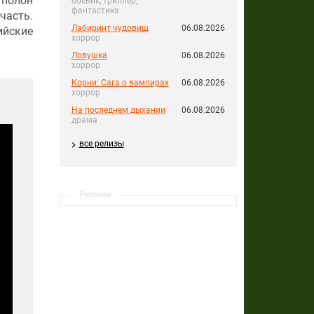
 полон
боевик, триллер,
фантастика
часть.
Лабиринт чудовищ
06.08.2026
ийские
хоррор
Ловушка
06.08.2026
хоррор
Корни: Сага о вампирах
06.08.2026
хоррор
На последнем дыхании
06.08.2026
драма
все релизы
Реклама