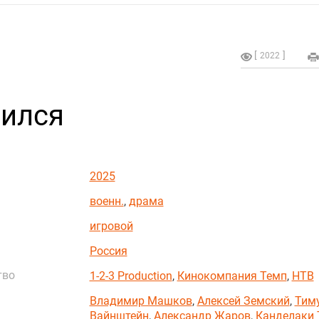
2022
чился
2025
военн.
,
драма
игровой
Россия
тво
1-2-3 Production
,
Кинокомпания Темп
,
НТВ
Владимир Машков
,
Алексей Земский
,
Тим
Вайнштейн
,
Александр Жаров
,
Канделаки 