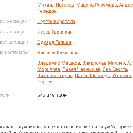
Михаил Погосов
,
Марина Разумова
,
Андре
Терешок
постановщик
Сергей Коротаев
постановщик
Игорь Гринякин
постановщик
Эдуард Галкин
по костюмам
Алексей Камышов
Владимир Машков
,
Владислав Миллер
,
Ал
Морилова
,
Павел Чернышев
,
Яна Сексте
,
Виталий Егоров
,
Павел Шевандо
,
Угрюмов
Сергей
ссии
643 349 160
руб.
колай Плужников, получив назначение на службу, приез