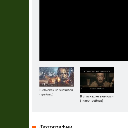
В списках не значился
(трейлер)
В списках не значился
(тизер-трейлер)
Фотографии