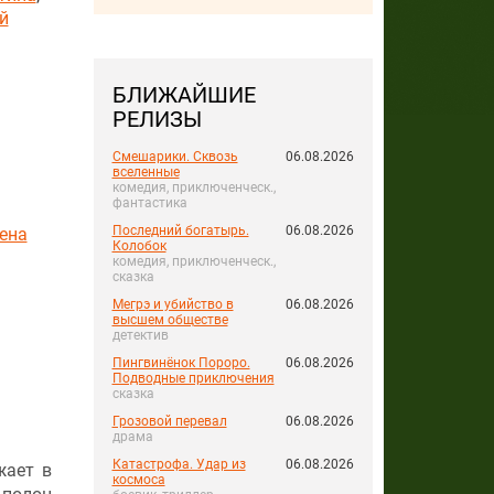
й
БЛИЖАЙШИЕ
РЕЛИЗЫ
Смешарики. Сквозь
06.08.2026
вселенные
комедия, приключенческ.,
фантастика
Последний богатырь.
06.08.2026
ена
Колобок
комедия, приключенческ.,
сказка
Мегрэ и убийство в
06.08.2026
высшем обществе
детектив
Пингвинёнок Пороро.
06.08.2026
Подводные приключения
сказка
Грозовой перевал
06.08.2026
драма
Катастрофа. Удар из
06.08.2026
жает в
космоса