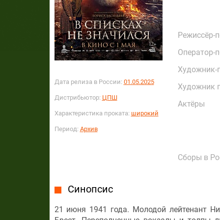
Режиссёр-
Оператор-
Художник-
Дата релиза в России:
01.05.2025
Художник 
Дистрибьютор:
ЦПШ
Актёры
Характеристика проката:
широкий
Период:
Архив
Сборы в Ро
Синопсис
21 июня 1941 года. Молодой лейтенант Ни