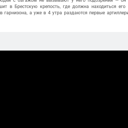
людей с багажом не вызывают у него подозрений — он
ит в Брестскую крепость, где должна находиться его 
в гарнизона, а уже в 4 утра раздаются первые артиллер