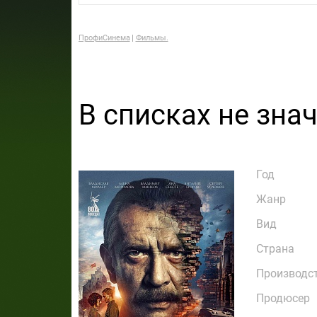
ПрофиСинема
Фильмы.
В списках не зна
Год
Жанр
Вид
Страна
Производс
Продюсер