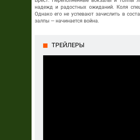
Брест. Переполненные вокзалы и толпы 
надежд и радостных ожиданий. Коля спеш
Однако его не успевают зачислить в соста
залпы — начинается война.
ТРЕЙЛЕРЫ