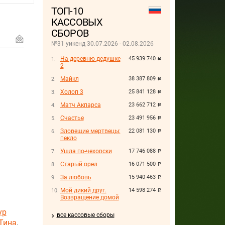
ТОП-10
КАССОВЫХ
СБОРОВ
№31 уикенд 30.07.2026 - 02.08.2026
На деревню дедушке
45 939 740
руб.
2
Майкл
38 387 809
руб.
Холоп 3
25 841 128
руб.
Матч Акпарса
23 662 712
руб.
Счастье
23 491 956
руб.
Зловещие мертвецы:
22 081 130
руб.
пекло
Ушла по-чеховски
17 746 088
руб.
Старый орел
16 071 500
руб.
За любовь
15 940 463
руб.
Мой дикий друг.
14 598 274
руб.
Возвращение домой
ур
все кассовые сборы
Тина
,