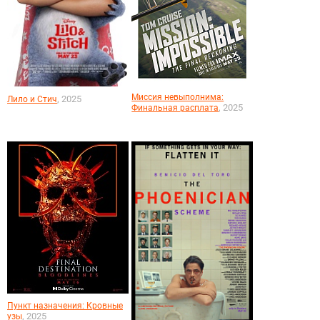
Миссия невыполнима:
, 2025
Лило и Стич
, 2025
Финальная расплата
Пункт назначения: Кровные
, 2025
узы