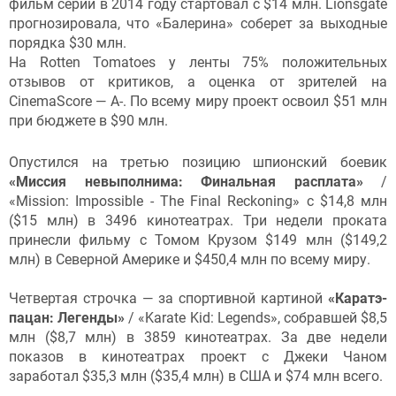
фильм серии в 2014 году стартовал с $14 млн. Lionsgate
прогнозировала, что «Балерина» соберет за выходные
порядка $30 млн.
На Rotten Tomatoes у ленты 75% положительных
отзывов от критиков, а оценка от зрителей на
CinemaScore — А-. По всему миру проект освоил $51 млн
при бюджете в $90 млн.
Опустился на третью позицию шпионский боевик
«Миссия невыполнима: Финальная расплата»
/
«Mission: Impossible - The Final Reckoning» с $14,8 млн
($15 млн) в 3496 кинотеатрах. Три недели проката
принесли фильму с Томом Крузом $149 млн ($149,2
млн) в Северной Америке и $450,4 млн по всему миру.
Четвертая строчка — за спортивной картиной
«Каратэ-
пацан: Легенды
»
/ «Karate Kid: Legends», собравшей $8,5
млн ($8,7 млн) в 3859 кинотеатрах. За две недели
показов в кинотеатрах проект с Джеки Чаном
заработал $35,3 млн ($35,4 млн) в США и $74 млн всего.