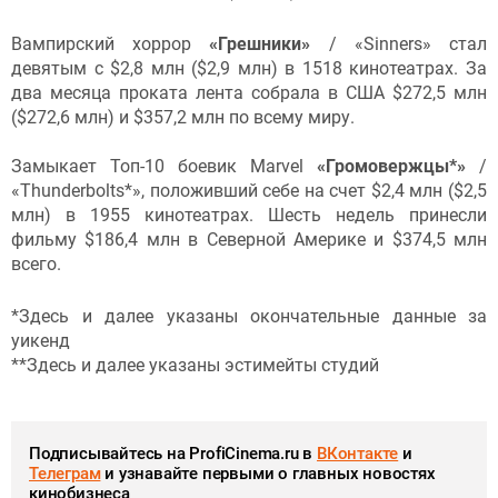
Вампирский хоррор
«Грешники»
/ «Sinners» стал
девятым с $2,8 млн ($2,9 млн) в 1518 кинотеатрах. За
два месяца проката лента собрала в США $272,5 млн
($272,6 млн) и $357,2 млн по всему миру.
Замыкает Топ-10 боевик Marvel
«Громовержцы*»
/
«Thunderbolts*», положивший себе на счет $2,4 млн ($2,5
млн) в 1955 кинотеатрах. Шесть недель принесли
фильму $186,4 млн в Северной Америке и $374,5 млн
всего.
*Здесь и далее указаны окончательные данные за
уикенд
**Здесь и далее указаны эстимейты студий
Подписывайтесь на ProfiCinema.ru в
ВКонтакте
и
Телеграм
и узнавайте первыми о главных новостях
кинобизнеса