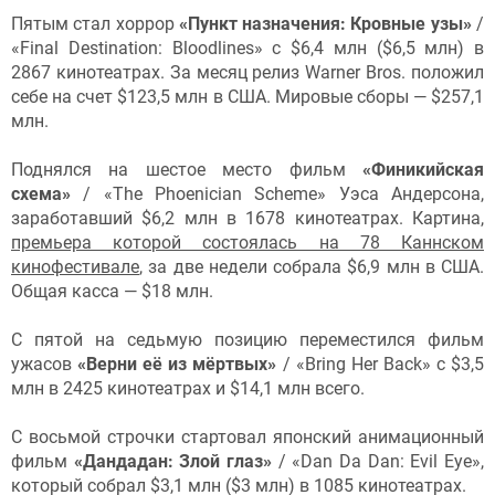
Пятым стал хоррор
«Пункт назначения: Кровные узы»
/
«Final Destination: Bloodlines» с $6,4 млн ($6,5 млн) в
2867 кинотеатрах. За месяц релиз Warner Bros. положил
себе на счет $123,5 млн в США. Мировые сборы — $257,1
млн.
Поднялся на шестое место фильм
«
Финикийская
схема»
/ «The Phoenician Scheme» Уэса Андерсона,
заработавший $6,2 млн в 1678 кинотеатрах. Картина,
премьера которой состоялась на 78 Каннском
кинофестивале
, за две недели собрала $6,9 млн в США.
Общая касса — $18 млн.
С пятой на седьмую позицию переместился фильм
ужасов
«Верни её из мёртвых»
/ «Bring Her Back» с $3,5
млн в 2425 кинотеатрах и $14,1 млн всего.
С восьмой строчки стартовал японский анимационный
фильм
«Дандадан: Злой глаз»
/ «Dan Da Dan: Evil Eye»,
который собрал $3,1 млн ($3 млн) в 1085 кинотеатрах.