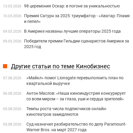
98 церемония Оскар: в погоне за уникальностью
13.03.2026
Премия Сатурн за 2025: триумфатор - «Аватар: Пламя
10.03.2026
и пепел»
В Америке названы лучшие операторы 2025 года
09.03.2026
Победители премии Гильдии сценаристов Америки за
09.03.2026
2025 год
Другие статьи по теме Кинобизнес
«Майкл» помог Lionsgate перевыполнить план по
07.08.2026
квартальной выручке
Антон Маслов: «Наша киноиндустрия конкурирует
06.08.2026
со всем миром – за глаза, уши и сердца зрителей»
Темпы роста числа подписчиков онлайн-
05.08.2026
кинотеатров замедляются
Суд назначил разбирательство по делу Paramount-
05.08.2026
Warner Bros. на март 2027 года