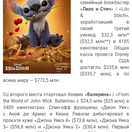
семейный блокбастер
«Лило и Стич»
/ «Lilo
& Stitch»,
заработавший в
своей третий
уикенд $32,3 млн*
($32,5 млн**) в 4185
кинотеатрах. Общая
касса проекта Disney
в США
достигла $335,6 млн
($335,7 млн), а по
всему миру — $772,5 млн.
Со второго места стартовал боевик
«Балерина»
/ «From
the World of John Wick: Ballerina» с $24,5 млн ($25 млн) в
3409 кинотеатрах. Спин-офф франшизы «Джон Уик»
с Аной де Армас и Киану Ривзом дебютировал в
прокате хуже «Джона Уика 4» ($73,8 млн), «Джона Уика
3» ($56,8 млн) и «Джона Уика 2» ($30,4 млн). Первый