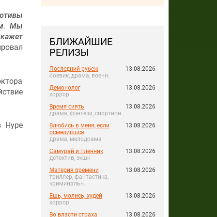
мотивы
зм. Мы
окажет
БЛИЖАЙШИЕ
ировал
РЕЛИЗЫ
Последний рубеж
13.08.2026
боевик, драма, военн.
октора
Демонолог
13.08.2026
йствие
хоррор
Время сиять
13.08.2026
драма, фэнтези, спортивн.
 Hype
Влюбись в меня, если
13.08.2026
осмелишься
драма, мелодрама
Самурай и пленник
13.08.2026
детектив, экшн
Материя времени
13.08.2026
триллер, фантастика,
криминальн.
Ешь, молись, худей
13.08.2026
хоррор
Во власти страха
13.08.2026