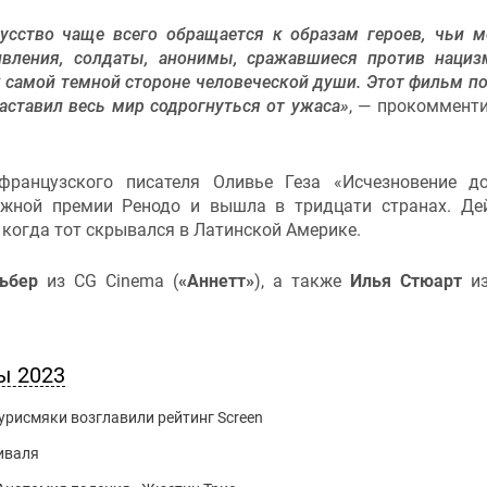
сство чаще всего обращается к образам героев, чьи 
вления, солдаты, анонимы, сражавшиеся против наци
к самой темной стороне человеческой души. Этот фильм п
заставил весь мир содрогнуться от ужаса»
, — прокоммент
ранцузского писателя Оливье Геза «Исчезновение д
ижной премии Ренодо и вышла в тридцати странах. Де
 когда тот скрывался в Латинской Америке.
ьбер
из CG Cinema (
«Аннетт»
), а также
Илья Стюарт
из
ы 2023
урисмяки возглавили рейтинг Screen
иваля