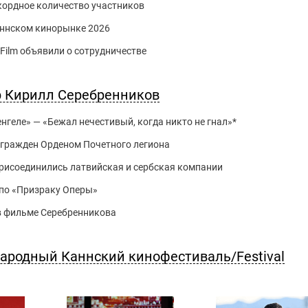
кордное количество участников
аннском кинорынке 2026
Film объявили о сотрудничестве
р Кирилл Серебренников
геле» — «Бежал нечестивый, когда никто не гнал»*
агражден Орденом Почетного легиона
рисоединились латвийская и сербская компании
 по «Призраку Оперы»
 в фильме Серебренникова
ародный Каннский кинофестиваль/Festival