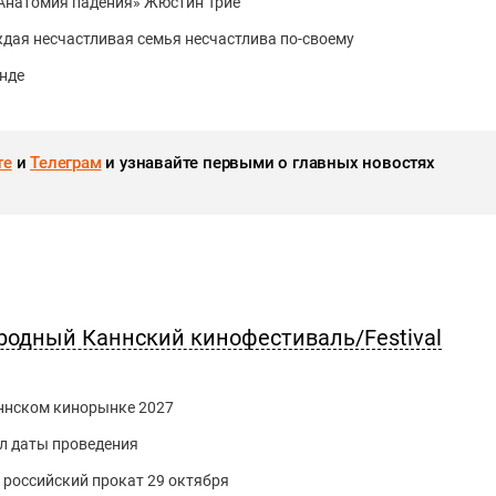
«Анатомия падения» Жюстин Трие
дая несчастливая семья несчастлива по-своему
нде
те
и
Телеграм
и узнавайте первыми о главных новостях
родный Каннский кинофестиваль/Festival
Каннском кинорынке 2027
л даты проведения
российский прокат 29 октября