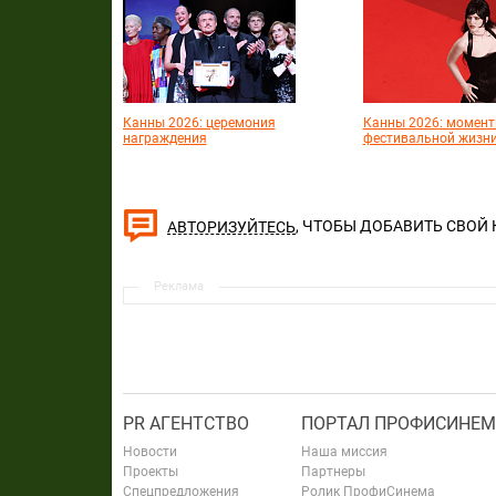
Канны 2026: церемония
Канны 2026: момен
награждения
фестивальной жизн
, ЧТОБЫ ДОБАВИТЬ СВОЙ
АВТОРИЗУЙТЕСЬ
Реклама
PR АГЕНТСТВО
ПОРТАЛ ПРОФИСИНЕМ
Новости
Наша миссия
Проекты
Партнеры
Спецпредложения
Ролик ПрофиСинема