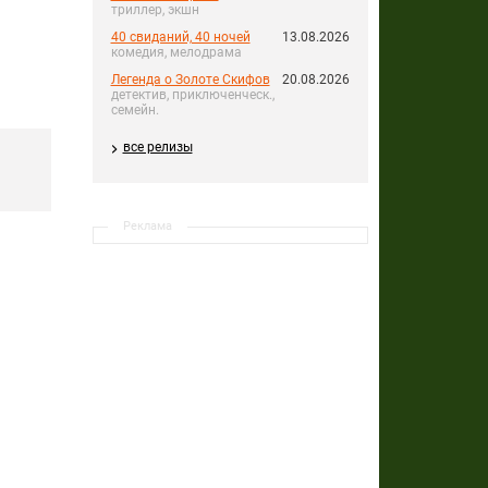
триллер, экшн
40 свиданий, 40 ночей
13.08.2026
комедия, мелодрама
Легенда о Золоте Скифов
20.08.2026
детектив, приключенческ.,
семейн.
все релизы
Реклама