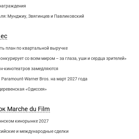
 награждения
ля: Мунджиу, Звягинцев и Павликовский
нес
ть план по квартальной выручке
нкурирует со всем миром – за глаза, уши и сердца зрителей»
йн-кинотеатров замедляются
 Paramount-Warner Bros. на март 2027 года
 деревенская «Одиссея»
к Marche du Film
Каннском кинорынке 2027
сийские и международные сделки