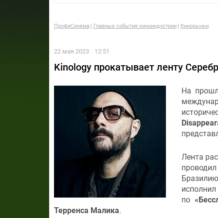
ПрофиСинема
Главные события киноиндустрии
Кинорынки
22 мая 2023
12:51
Kinology прокатывает ленту Сереб
На прошл
междунар
историч
Disappear
представл
Лента рас
проводил
Бразилию
исполни
по
«Бесс
Терренса Малика
.