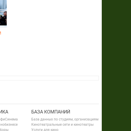
я
ИКА
БАЗА КОМПАНИЙ
офиСинема
База данных по студиям, организациям
инобизнесе
Кинотеатральные сети и кинотеатры
сборы
Услуги для кино