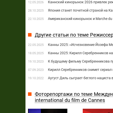
Каннский кинорынок 2026 привлек ре
12.05.2026
Япония станет почетной страной на К
28.10.2025
Американский кинорынок и Marchе du 
22.10.2025
Другие статьи по теме Режиссе
Канны 2025: «Исчезновение Йозефа Мен
22.05.2025
Канны 2025: Кирилл Серебренников н
18.05.2025
К будущему фильму Серебренникова п
19.10.2023
Кирилл Серебренников снимет сериал
07.09.2023
Аугуст Диль сыграет беглого нациста
19.10.2022
Фоторепортажи по теме Междун
international du film de Cannes