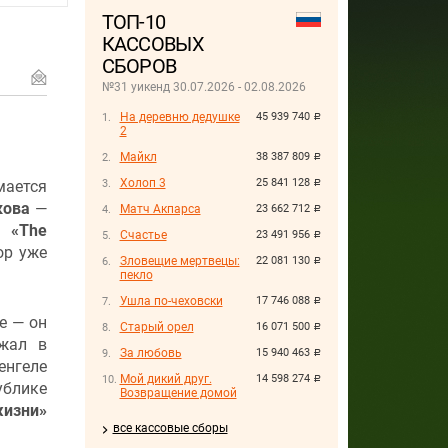
ТОП-10
КАССОВЫХ
СБОРОВ
№31 уикенд 30.07.2026 - 02.08.2026
На деревню дедушке
45 939 740
руб.
2
Майкл
38 387 809
руб.
Холоп 3
25 841 128
мается
руб.
кова
—
Матч Акпарса
23 662 712
руб.
 «The
Счастье
23 491 956
руб.
ор уже
Зловещие мертвецы:
22 081 130
руб.
пекло
Ушла по-чеховски
17 746 088
руб.
е — он
Старый орел
16 071 500
руб.
ежал в
За любовь
15 940 463
руб.
енгеле
Мой дикий друг.
14 598 274
руб.
ублике
Возвращение домой
изни»
все кассовые сборы