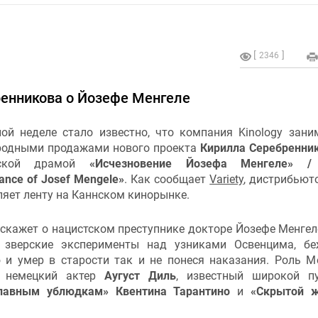
2346
ренникова о Йозефе Менгеле
ой неделе стало известно, что компания Kinology зани
одными продажами нового проекта
Кирилла Серебренни
еской драмой
«Исчезновение Йозефа Менгеле» /
ance of Josef Mengele»
. Как сообщает
Variety
, дистрибьют
яет ленту на Каннском кинорынке.
скажет о нацистском преступнике докторе Йозефе Менгел
 зверские эксперименты над узниками Освенцима, б
 и умер в старости так и не понеся наказания. Роль М
л немецкий актер
Аугуст Диль
, известный широкой п
лавным ублюдкам» Квентина Тарантино
и
«Скрытой ж