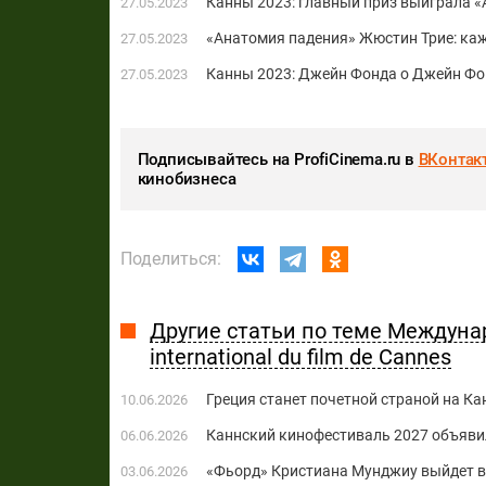
Канны 2023: главный приз выиграла 
27.05.2023
«Анатомия падения» Жюстин Трие: каж
27.05.2023
Канны 2023: Джейн Фонда о Джейн Фо
27.05.2023
Подписывайтесь на ProfiCinema.ru в
ВКонтак
кинобизнеса
Поделиться:
Другие статьи по теме Междуна
international du film de Cannes
Греция станет ​​почетной страной на 
10.06.2026
Каннский кинофестиваль 2027 объяви
06.06.2026
«Фьорд» Кристиана Мунджиу выйдет в 
03.06.2026