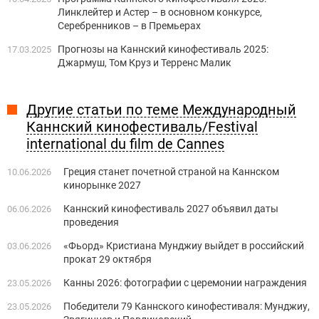
Линклейтер и Астер – в основном конкурсе,
Серебренников – в Премьерах
Прогнозы на Каннский кинофестиваль 2025:
17.03.2025
Джармуш, Том Круз и Терренс Малик
Другие статьи по теме Международный
Каннский кинофестиваль/Festival
international du film de Cannes
Греция станет ​​почетной страной на Каннском
10.06.2026
кинорынке 2027
Каннский кинофестиваль 2027 объявил даты
06.06.2026
проведения
«Фьорд» Кристиана Мунджиу выйдет в российский
03.06.2026
прокат 29 октября
Канны 2026: фотографии с церемонии награждения
23.05.2026
Победители 79 Каннского кинофестиваля: Мунджиу,
23.05.2026