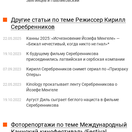
Звягинцев и Павликовский
Другие статьи по теме Режиссер Кирилл
Серебренников
Канны 2025: «Исчезновение Йозефа Менгеле» —
22.05.2025
«Бежал нечестивый, когда никто не гнал»*
К будущему фильму Серебренникова
19.10.2023
присоединились латвийская и сербская компании
Кирилл Серебренников снимет сериал по «Призраку
07.09.2023
Оперы»
Kinology прокатывает ленту Серебренникова о
22.05.2023
Йозефе Менгеле
Аугуст Диль сыграет беглого нациста в фильме
19.10.2022
Серебренникова
Фоторепортажи по теме Международный
Каннский кинофестиваль/Festival