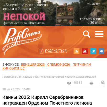
ПОДПИСАТЬСЯ
В ФОКУСЕ:
ВЕНЕЦИЯ 2026
СПБМКФ 2026
ПИТЧИНГИ
КИНОБИЗНЕС
ПрофиСинема
Главные события киноиндустрии
Новости кинофестивалей
1833
18 мая 2025
15:08
Канны 2025: Кирилл Серебренников
награжден Орденом Почетного легиона