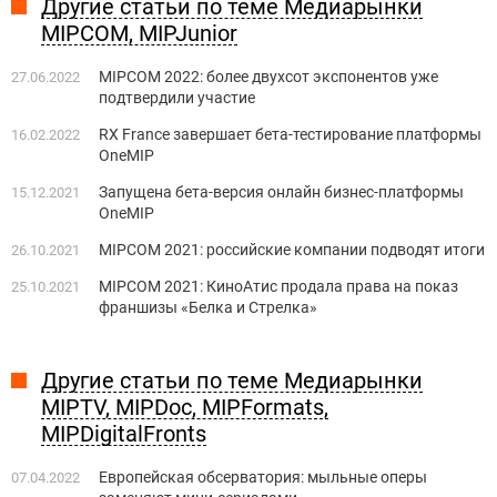
Другие статьи по теме Медиарынки
MIPCOM, MIPJunior
MIPCOM 2022: более двухсот экспонентов уже
27.06.2022
подтвердили участие
RX France завершает бета-тестирование платформы
16.02.2022
OneMIP
Запущена бета-версия онлайн бизнес-платформы
15.12.2021
OneMIP
MIPCOM 2021: российские компании подводят итоги
26.10.2021
MIPCOM 2021: КиноАтис продала права на показ
25.10.2021
франшизы «Белка и Стрелка»
Другие статьи по теме Медиарынки
MIPTV, MIPDoc, MIPFormats,
MIPDigitalFronts
Европейская обсерватория: мыльные оперы
07.04.2022