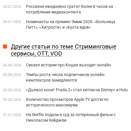
Россияне ежедневно тратят более 8 часов на
20.07.2026
потребление медиаконтента
Номинанты на премию Эмми 2026: «Больница
09.07.2026
Питт», «Хитрости» и «Бухта вдов»
Другие статьи по теме Стриминговые
сервисы, OTT, VOD
Сиквел истории про Кощея выходит онлайн
06.08.2026
Темпы роста числа подписчиков онлайн-
05.08.2026
кинотеатров замедляются
«Дьявол носит Prada 2» стал хитом на Disney+ и Hulu
04.08.2026
Количество просмотров Apple TV достигло
03.08.2026
исторического максимума
На Netflix подали в суд за потерянный фильм с
31.07.2026
Николасом Кейджем