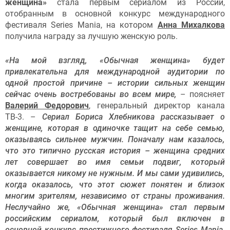
женщина»
стала первым сериалом из России,
отобранным в основной конкурс международного
фестиваля Series Mania, на котором
Анна Михалкова
получила награду за лучшую женскую роль.
«На мой взгляд, «Обычная женщина» будет
привлекательна для международной аудитории по
одной простой причине – истории сильных женщин
сейчас очень востребованы во всем мире,
– поясняет
Валерий Федорович
, генеральный директор канала
ТВ-3. –
Сериал Бориса Хлебникова рассказывает о
женщине, которая в одиночке тащит на себе семью,
оказываясь сильнее мужчин. Поначалу нам казалось,
что это типично русская история – женщина средних
лет совершает во имя семьи подвиг, который
оказывается никому не нужным. И мы сами удивились,
когда оказалось, что этот сюжет понятен и близок
многим зрителям, независимо от страны проживания.
Неслучайно же, «Обычная женщина» стал первым
российским сериалом, который был включен в
основной конкурс престижного фестиваля Series Mania,