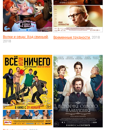
,
Волки и овцы: Ход свиньей
, 2018
Временные трудности
2018