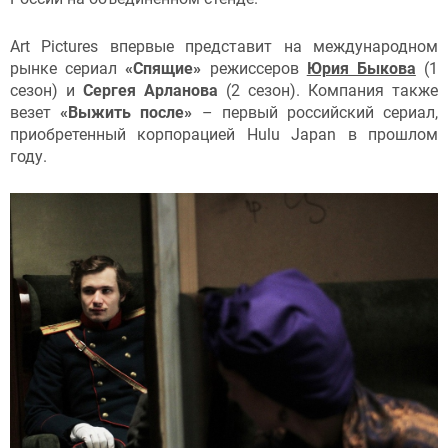
Art Pictures впервые представит на международном
рынке сериал
«Спящие»
режиссеров
Юрия Быкова
(1
сезон) и
Сергея Арланова
(2 сезон). Компания также
везет
«Выжить после»
– первый российский сериал,
приобретенный корпорацией Hulu Japan в прошлом
году.