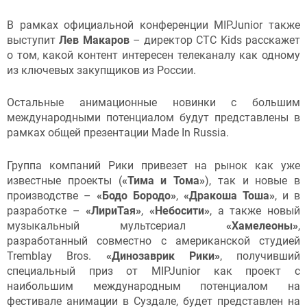
В рамках официальной конференции MIPJunior также
выступит
Лев Макаров
– директор CTC Kids расскажет
о том, какой контент интересен телеканалу как одному
из ключевых закупщиков из России.
Остальные анимационные новинки с большим
международными потенциалом будут представлены в
рамках общей презентации Made In Russia.
Группа компаний Рики привезет на рынок как уже
известные проекты (
«Тима и Тома»
), так и новые в
производстве –
«Бодо Бородо»
,
«Дракоша Тоша»
, и в
разработке –
«ЛириТая»
,
«Небосити»
, а также новый
музыкальный мультсериал
«Хамелеоны»
,
разработанный совместно с американской студией
Tremblay Bros.
«Динозаврик Рики»
, получивший
специальный приз от MIPJunior как проект с
наибольшим международным потенциалом на
фестивале анимации в Суздале, будет представлен на