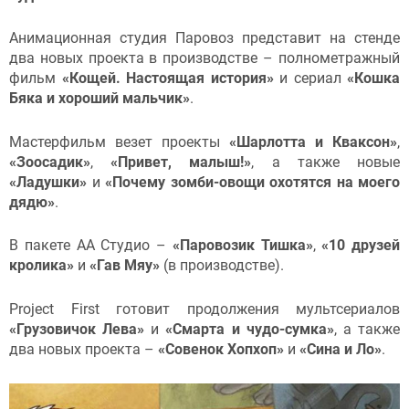
Анимационная студия Паровоз представит на стенде
два новых проекта в производстве – полнометражный
фильм
«Кощей. Настоящая история»
и сериал
«Кошка
Бяка и хороший мальчик»
.
Мастерфильм везет проекты
«Шарлотта и Кваксон»
,
«Зоосадик»
,
«Привет, малыш!»
, а также новые
«Ладушки»
и
«Почему зомби-овощи охотятся на моего
дядю»
.
В пакете АА Студио –
«Паровозик Тишка»
,
«10 друзей
кролика»
и
«Гав Мяу»
(в производстве).
Project First готовит продолжения мультсериалов
«Грузовичок Лева»
и
«Смарта и чудо-сумка»
, а также
два новых проекта –
«Совенок Хопхоп»
и
«Сина и Ло»
.