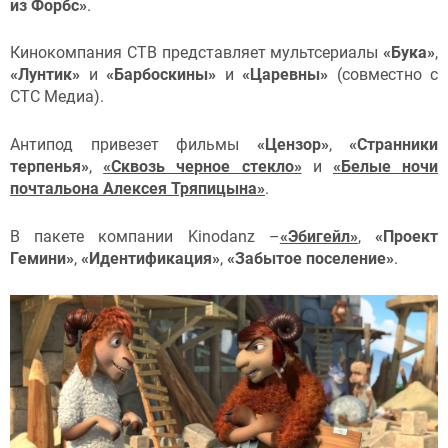
из Форбс»
.
Кинокомпания CTB представляет мультсериалы
«Бука»
,
«Лунтик»
и
«Барбоскины»
и
«Царевны»
(совместно с
СТС Медиа).
Антипод привезет фильмы
«Цензор»
,
«Странники
терпенья»
,
«Сквозь черное стекло»
и
«Белые ночи
почтальона Алексея Тряпицына»
.
В пакете компании Kinodanz –
«Эбигейл»
,
«Проект
Гемини»
,
«Идентификация»
,
«Забытое поселение»
.