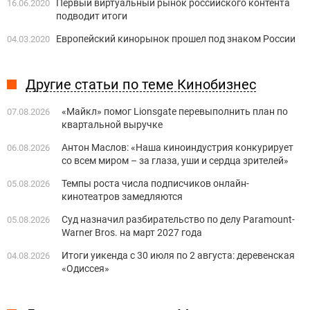
Первый виртуальный рынок российского контента
16.06.2020
подводит итоги
Европейский кинорынок прошел под знаком России
04.03.2020
Другие статьи по теме Кинобизнес
«Майкл» помог Lionsgate перевыполнить план по
07.08.2026
квартальной выручке
Антон Маслов: «Наша киноиндустрия конкурирует
06.08.2026
со всем миром – за глаза, уши и сердца зрителей»
Темпы роста числа подписчиков онлайн-
05.08.2026
кинотеатров замедляются
Суд назначил разбирательство по делу Paramount-
05.08.2026
Warner Bros. на март 2027 года
Итоги уикенда с 30 июля по 2 августа: деревенская
04.08.2026
«Одиссея»