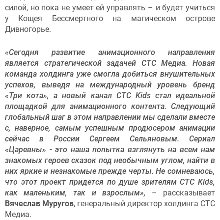
силой, но пока не умеет ей управлять – и будет учиться
у Кощея Бессмертного на магическом острове
Дивногорье.
«Сегодня развитие анимационного направления
является стратегической задачей СТС Медиа. Новая
команда холдинга уже смогла добиться внушительных
успехов, выведя на международный уровень бренд
«Три кота», а новый канал CTC Kids стал идеальной
площадкой для анимационного контента. Следующий
глобальный шаг в этом направлении мы сделали вместе
с, наверное, самым успешным продюсером анимации
сейчас в России Сергеем Сельяновым. Сериал
«Царевны» - это наша попытка взглянуть на всем нам
знакомых героев сказок под необычным углом, найти в
них яркие и незнакомые прежде черты. Не сомневаюсь,
что этот проект придется по душе зрителям СТС Kids,
как маленьким, так и взрослым»,
­– рассказывает
Вячеслав Муругов
, генеральный директор холдинга СТС
Медиа.