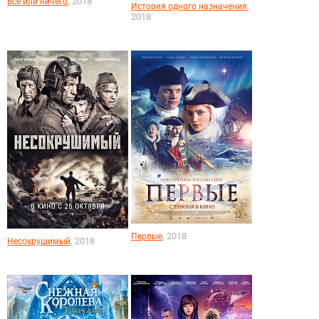
, 2018
Всё или ничего
,
История одного назначения
2018
, 2018
Первые
, 2018
Несокрушимый