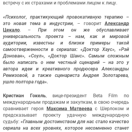
встречу с их страхами и проблемами лицом к лицу.
«Психолог, практикующий провокативную терапию –
это новая тема в индустрии,
– говорит
Александр
Цекало
. –
При этом он же обуславливает
универсальность проекта – нам, как и мировой
аудитории, известны и близки примеры такой
самоотверженности в сериалах:
«Доктор Хаус», «Рэй
Донован», «Соул», «Доктор Шанс». Самым сложным
было написать о нем честный сценарий – на это у
автора идеи и креативного продюсера Александры
Ремизовой, а также сценариста
Андрея Золотарева,
ушло полтора года».
Кристиан Гокель
, вице-президент Beta Film по
международным продажам и закупкам, в свою очередь
сравнивает героя
Максима Матвеева
с Шерлоком и
предсказывает проекту удачную международную
судьбу:
«Главным достоинством для нас стало качество
сериала на всех уровнях, которое несомненно станет