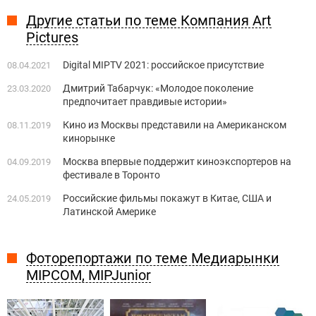
Другие статьи по теме Компания Art
Pictures
Digital MIPTV 2021: российское присутствие
08.04.2021
Дмитрий Табарчук: «Молодое поколение
23.03.2020
предпочитает правдивые истории»
Кино из Москвы представили на Американском
08.11.2019
кинорынке
Москва впервые поддержит киноэкспортеров на
04.09.2019
фестивале в Торонто
Российские фильмы покажут в Китае, США и
24.05.2019
Латинской Америке
Фоторепортажи по теме Медиарынки
MIPCOM, MIPJunior