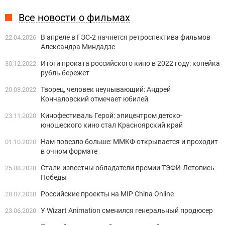
Все новости о фильмах
В апреле в ГЭС-2 начнется ретроспектива фильмов
22.04.2026
Александра Миндадзе
Итоги проката российского кино в 2022 году: копейка
30.12.2022
рубль бережет
Творец, человек неунывающий: Андрей
20.08.2022
Кончаловский отмечает юбилей
Кинофестиваль Герой: эпицентром детско-
23.11.2020
юношеского кино стал Красноярский край
Нам повезло больше: ММКФ открывается и проходит
01.10.2020
в очном формате
Стали известны обладатели премии ТЭФИ-Летопись
25.08.2020
Победы
Российские проекты на MIP China Online
28.07.2020
У Wizart Animation сменился генеральный продюсер
23.06.2020