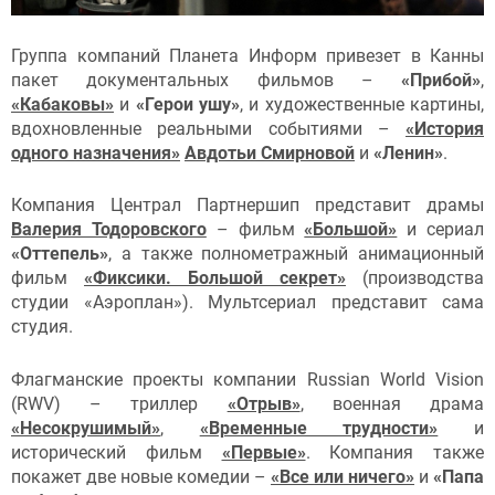
Группа компаний Планета Информ привезет в Канны
пакет документальных фильмов –
«Прибой»
,
«Кабаковы»
и
«Герои ушу»
, и художественные картины,
вдохновленные реальными событиями –
«История
одного назначения»
Авдотьи Смирновой
и
«Ленин»
.
Компания Централ Партнершип представит драмы
Валерия Тодоровского
– фильм
«Большой»
и сериал
«Оттепель»
, а также полнометражный анимационный
фильм
«Фиксики. Большой секрет»
(производства
студии «Аэроплан»). Мультсериал представит сама
студия.
Флагманские проекты компании Russian World Vision
(RWV) – триллер
«Отрыв»
, военная драма
«Несокрушимый»
,
«Временные трудности»
и
исторический фильм
«Первые»
. Компания также
покажет две новые комедии –
«Все или ничего»
и
«Папа