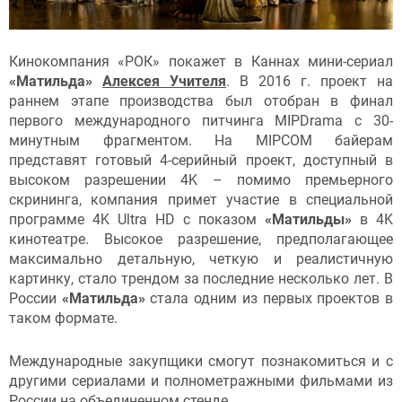
Кинокомпания «РОК» покажет в Каннах мини-сериал
«Матильда»
Алексея Учителя
. В 2016 г. проект на
раннем этапе производства был отобран в финал
первого международного питчинга MIPDrama с 30-
минутным фрагментом. На MIPCOM байерам
представят готовый 4-серийный проект, доступный в
высоком разрешении 4K – помимо премьерного
скрининга, компания примет участие в специальной
программе 4K Ultra HD c показом
«Матильды»
в 4K
кинотеатре. Высокое разрешение, предполагающее
максимально детальную, четкую и реалистичную
картинку, стало трендом за последние несколько лет. В
России
«Матильда»
стала одним из первых проектов в
таком формате.
Международные закупщики смогут познакомиться и с
другими сериалами и полнометражными фильмами из
России на объединенном стенде.