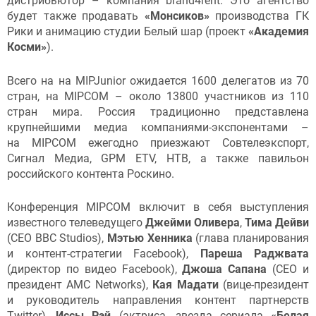
дистрибьютор – компания brand4rent. Это агентство
будет также продавать
«Монсиков»
производства ГК
Рики и анимацию студии Белый шар (проект
«Академия
Косми»
).
Всего на на MIPJunior ожидается 1600 делегатов из 70
стран, на MIPCOM – около 13800 участников из 110
стран мира. Россия традиционно представлена
крупнейшими медиа компаниями-экспонентами –
на MIPCOM ежегодно приезжают Совтелеэкспорт,
Сигнал Медиа, GPM ETV, НТВ, а также павильон
российского контента Роскино.
Конференция MIPCOM включит в себя выступления
известного телеведущего
Джейми Оливера
,
Тима Дейви
(СЕО BBC Studios),
Мэтью Хенника
(глава планирования
и контент-стратегии Facebook),
Пареша Раджвата
(директор по видео Facebook),
Джоша Сапана
(СЕО и
президент AMC Networks),
Кая Мадати
(вице-президент
и руководитель направления контент партнерств
Twitter),
Иссы Рэй
(актриса, звезда сериала
«Белая