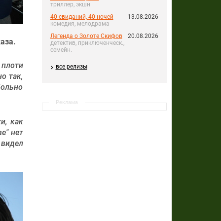
триллер, экшн
40 свиданий, 40 ночей
13.08.2026
комедия, мелодрама
Легенда о Золоте Скифов
20.08.2026
аза.
детектив, приключенческ.,
семейн.
 плоти
все релизы
о так,
больно
Реклама
и, как
е" нет
 видел