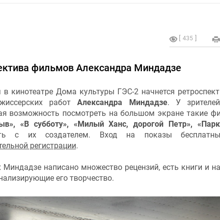
435
пектива фильмов Александра Миндадзе
я в кинотеатре Дома культуры ГЭС-2 начнется ретроспек
ежиссерских работ
Александра Миндадзе
. У зрителе
ая возможность посмотреть на большом экране такие ф
ыв», «В субботу», «Милый Ханс, дорогой Петр», «Парк
ить с их создателем. Вход на показы бесплат
тельной регистрации
.
 Миндадзе написано множество рецензий, есть книги и н
анализирующие его творчество.