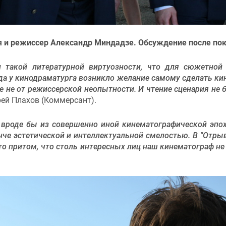
 и режиссер Александр Миндадзе. Обсуждение после пок
 такой литературной виртуозности, что для сюжетной
да у кинодраматурга возникло желание самому сделать кин
е не от режиссерской неопытности. И чтение сценария не 
рей Плахов (Коммерсант).
вроде бы из совершенно иной кинематографической эпох
нче эстетической и интеллектуальной смелостью. В "Отрыв
то притом, что столь интересных лиц наш кинематограф не