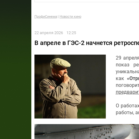
ПрофиСинема
Новости кино
22 апреля 2026
12:25
В апреле в ГЭС-2 начнется ретрос
29 апрел
показ р
уникальн
как
«Отр
поговор
предвари
О работах
работы, 