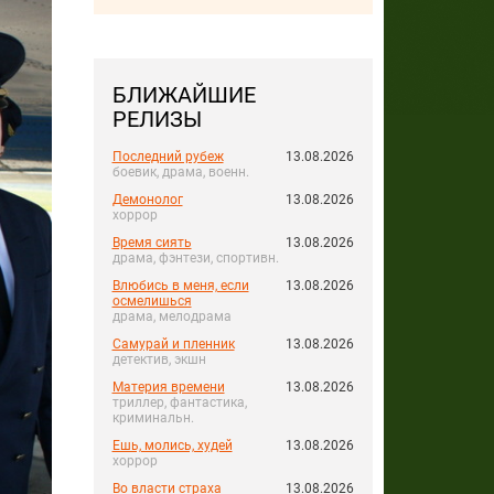
БЛИЖАЙШИЕ
РЕЛИЗЫ
Последний рубеж
13.08.2026
боевик, драма, военн.
Демонолог
13.08.2026
хоррор
Время сиять
13.08.2026
драма, фэнтези, спортивн.
Влюбись в меня, если
13.08.2026
осмелишься
драма, мелодрама
Самурай и пленник
13.08.2026
детектив, экшн
Материя времени
13.08.2026
триллер, фантастика,
криминальн.
Ешь, молись, худей
13.08.2026
хоррор
Во власти страха
13.08.2026