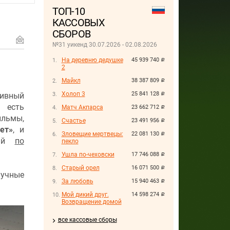
ТОП-10
КАССОВЫХ
СБОРОВ
№31 уикенд 30.07.2026 - 02.08.2026
На деревню дедушке
45 939 740
руб.
2
Майкл
38 387 809
руб.
Холоп 3
25 841 128
тивный
руб.
й есть
Матч Акпарса
23 662 712
руб.
ильмы,
Счастье
23 491 956
руб.
ет»
, и
Зловещие мертвецы:
22 081 130
руб.
ный
по
пекло
Ушла по-чеховски
17 746 088
руб.
Старый орел
16 071 500
руб.
аучные
За любовь
15 940 463
руб.
Мой дикий друг.
14 598 274
руб.
Возвращение домой
все кассовые сборы