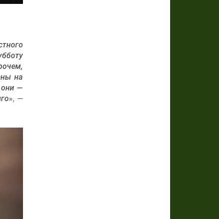
стного
убботу
рочем,
аны на
 они —
лго
», —