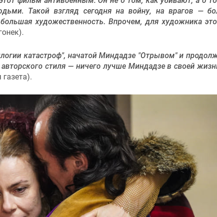
от фильм антивоенным. Он не о том, как убивают, а о то
людьми. Такой взгляд сегодня на войну, на врагов — б
, большая художественность. Впрочем, для художника эт
гонек).
логии катастроф", начатой Миндадзе "Отрывом" и продол
оз авторского стиля — ничего лучше Миндадзе в своей жизн
 газета).