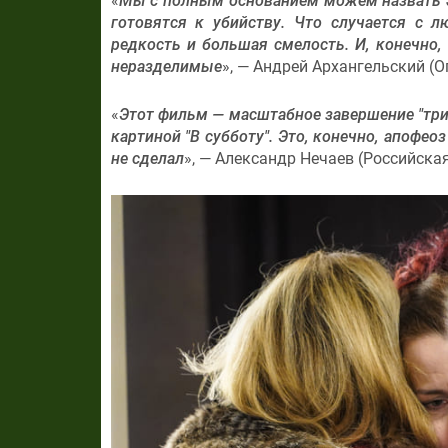
«
Мы с полным основанием можем назвать эт
готовятся к убийству. Что случается с 
редкость и большая смелость. И, конечно
неразделимые
», — Андрей Архангельский (О
«
Этот фильм —
масштабное завершение "три
картиной "В субботу". Это, конечно, апофе
не сделал
», — Александр Нечаев (Российская