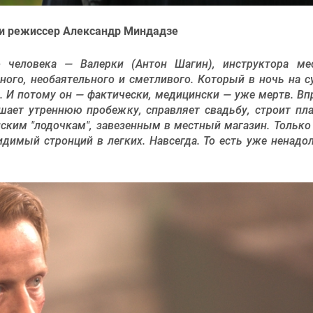
я и режиссер Александр Миндадзе
 человека — Валерки (Антон Шагин), инструктора ме
ного, необаятельного и сметливого. Который в ночь на с
е. И потому он — фактически, медицински — уже мертв. Вп
ершает утреннюю пробежку, справляет свадьбу, строит пл
ским "лодочкам", завезенным в местный магазин. Только
видимый стронций в легких. Навсегда. То есть уже ненадо