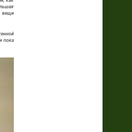
м, как
ольшая
о вещи
женной
и пока