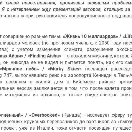
ой силой повествования, пронизаны важными пробле
 Я с нетерпением жду презентаций авторов, стоящих за
з членов жюри, руководитель копродукционного подразд
т совершенно разные темы.
«Жизнь 10 миллиардов» / «Life
лиардов человек (по прогнозам ученых, к 2050 году нас
тва) с учетом изменения климата, разрушения экоси
ках Айши» / «Finding Aisha»
– о пожилом мужчине, которы
, он никогда ее не видел и пытается понять, как его сы
«Мрачное небо» / «
Murky Skies
»
посвящен расследо
 747, выполнявшего рейс из аэропорта Кеннеди в Тель-А
та врезался в жилой дом в Бийлмере, районе прожи
альная версия заключается в том, что после взлета про
е материалы из архивов, а также свидетельства внут
олненный» / «Overbooked»
(Канада) –исследует сферу т
днодневных круизных перевозчиков до охотников за «выг
проект, уже из Италии, тоже отчасти посвящен путешес