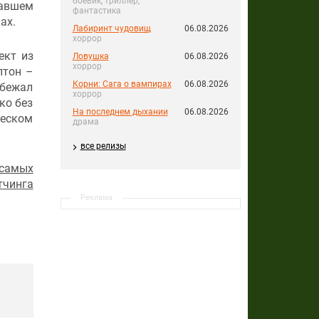
боевик, триллер,
тавшем
фантастика
ах.
Лабиринт чудовищ
06.08.2026
хоррор
ект из
Ловушка
06.08.2026
хоррор
лтон –
Корни: Сага о вампирах
06.08.2026
сбежал
хоррор
ко без
На последнем дыхании
06.08.2026
ческом
драма
все релизы
 самых
тчинга
Реклама