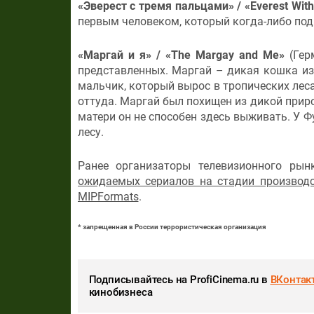
«Эверест с тремя пальцами» / «Everest With
первым человеком, который когда-либо подн
«Маргай и я» / «
The
Margay
and
Me
»
(Гер
представленных. Маргай – дикая кошка из
мальчик, который вырос в тропических лес
оттуда. Маргай был похищен из дикой приро
матери он не способен здесь выживать. У 
лесу.
Ранее организаторы телевизионного ры
ожидаемых сериалов на стадии производ
MIPFormats
.
* запрещенная в России террористическая организация
Подписывайтесь на ProfiCinema.ru в
ВКонтак
кинобизнеса