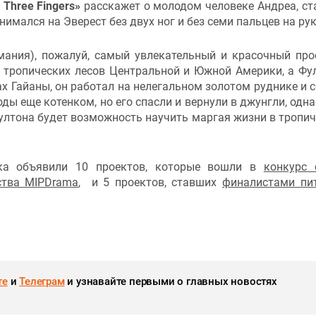
 Three Fingers»
расскажет о молодом человеке Андреа, с
имался на Эверест без двух ног и без семи пальцев на рук
мания), пожалуй, самый увлекательный и красочный про
 тропических лесов Центральной и Южной Америки, а Фу
ах Гайаны, он работал на нелегальном золотом руднике и 
ды еще котенком, но его спасли и вернули в джунгли, одна
Фултона будет возможность научить маргая жизни в тропи
нка объявили 10 проектов, которые вошли в
конкурс
ства MIPDrama
, и 5 проектов, ставших
финалистами пи
те
и
Телеграм
и узнавайте первыми о главных новостях