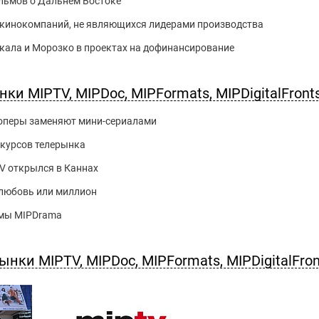
льмов о Дальнем Востоке
а кинокомпаний, не являющихся лидерами производства
ркала и Морозко в проектах на дофинансирование
ки MIPTV, MIPDoc, MIPFormats, MIPDigitalFront
оперы заменяют мини-сериалами
нкурсов телерынка
V открылся в Каннах
любовь или миллион
ммы MIPDrama
ки MIPTV, MIPDoc, MIPFormats, MIPDigitalFron