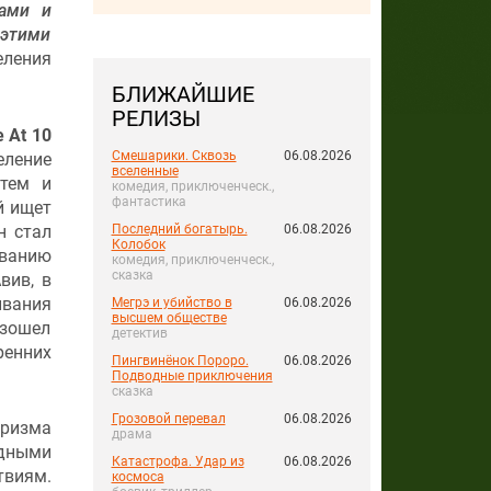
мами и
 этими
еления
БЛИЖАЙШИЕ
РЕЛИЗЫ
 At 10
Смешарики. Сквозь
06.08.2026
еление
вселенные
стем и
комедия, приключенческ.,
фантастика
й ищет
н стал
Последний богатырь.
06.08.2026
Колобок
ванию
комедия, приключенческ.,
сказка
вив, в
вания
Мегрэ и убийство в
06.08.2026
высшем обществе
изошел
детектив
ренних
Пингвинёнок Пороро.
06.08.2026
Подводные приключения
сказка
Грозовой перевал
06.08.2026
уризма
драма
одными
Катастрофа. Удар из
06.08.2026
твиям.
космоса