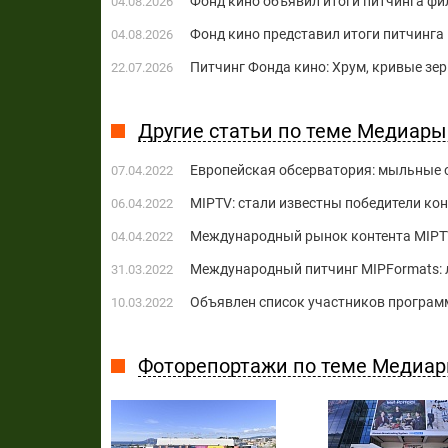
Фонд кино объявил итоги питчинга фи
04.08.2026
Фонд кино представил итоги питчинг
04.08.2026
Питчинг Фонда кино: Хрум, кривые зе
22.07.2026
Другие статьи по теме Медиарын
Европейская обсерватория: мыльные 
07.04.2022
MIPTV: стали известны победители ко
06.04.2022
Международный рынок контента MIPT
04.04.2022
Международный питчинг MIPFormats: 
31.03.2022
Объявлен список участников програ
10.03.2022
Фоторепортажи по теме Медиарын