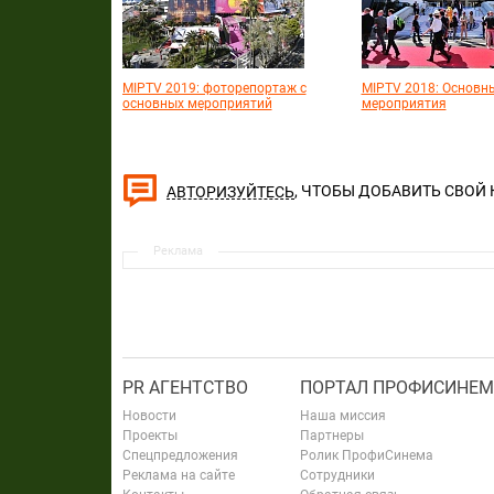
MIPTV 2019: фоторепортаж с
MIPTV 2018: Основн
основных мероприятий
мероприятия
, ЧТОБЫ ДОБАВИТЬ СВОЙ
АВТОРИЗУЙТЕСЬ
Реклама
PR АГЕНТСТВО
ПОРТАЛ ПРОФИСИНЕМ
Новости
Наша миссия
Проекты
Партнеры
Спецпредложения
Ролик ПрофиСинема
Реклама на сайте
Сотрудники