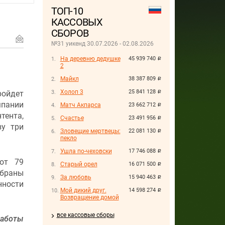
ТОП-10
КАССОВЫХ
СБОРОВ
№31 уикенд 30.07.2026 - 02.08.2026
На деревню дедушке
45 939 740
руб.
2
Майкл
38 387 809
руб.
Холоп 3
25 841 128
ройдет
руб.
мпании
Матч Акпарса
23 662 712
руб.
тента,
Счастье
23 491 956
руб.
зу три
Зловещие мертвецы:
22 081 130
руб.
пекло
Ушла по-чеховски
17 746 088
руб.
от 79
Старый орел
16 071 500
руб.
обраны
За любовь
15 940 463
руб.
нности
Мой дикий друг.
14 598 274
руб.
Возвращение домой
все кассовые сборы
работы