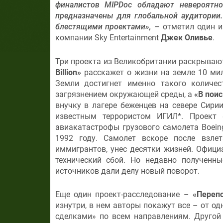
финалистов MIPDoc обладают невероятн
предназначены для глобальной аудитории.
блестящими проектами»,
– отметил один и
компании Sky Entertainment
Джек Оливье
.
Три проекта из Великобритании раскрываю
Billion»
расскажет о жизни на земле 10 мил
Земли достигнет именно такого количес
загрязнением окружающей среды, а
«В поис
внучку в лагере беженцев на севере Сирии
известным террористом ИГИЛ*. Проект
авиакатастрофы грузового самолета Boeing
1992 году. Самолет вскоре после взле
иммигрантов, унес десятки жизней. Офици
технический сбой. Но недавно полученны
источников дали делу новый поворот.
Еще один проект-расследование –
«Переп
изнутри, в нем авторы покажут все – от о
сделками» по всем направлениям. Другой 