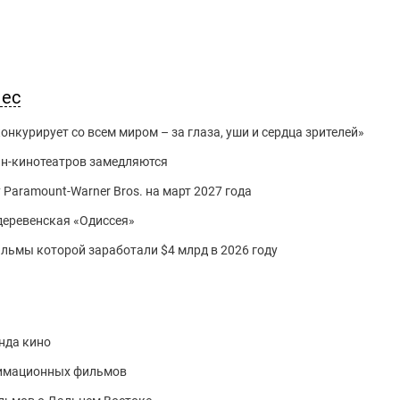
нес
нкурирует со всем миром – за глаза, уши и сердца зрителей»
йн-кинотеатров замедляются
 Paramount-Warner Bros. на март 2027 года
 деревенская «Одиссея»
фильмы которой заработали $4 млрд в 2026 году
нда кино
нимационных фильмов