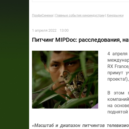
ПрофиСинема
Главные события киноиндустрии
Кинорынки
1 апреля 2022
13:00
Питчинг MIPDoc: расследования, на
4 апреля
междунар
RX Franc
примут у
проекта!)
В этом г
компаний
на основе
поднятой 
«Масштаб и диапазон питчингов телевизио