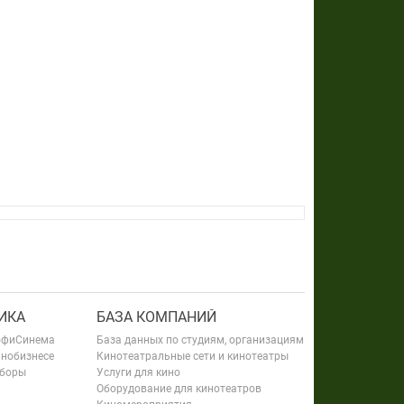
ИКА
БАЗА КОМПАНИЙ
офиСинема
База данных по студиям, организациям
инобизнесе
Кинотеатральные сети и кинотеатры
сборы
Услуги для кино
Оборудование для кинотеатров