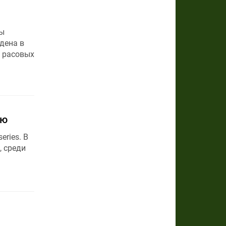
ы
дена в
м расовых
ию
ries. В
, среди