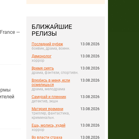
БЛИЖАЙШИЕ
France —
РЕЛИЗЫ
Последний рубеж
13.08.2026
боевик, драма, военн.
Демонолог
13.08.2026
хоррор
Время сиять
13.08.2026
драма, фэнтези, спортивн.
Влюбись в меня, если
13.08.2026
осмелишься
формы
драма, мелодрама
ителей
Самурай и пленник
13.08.2026
детектив, экшн
Материя времени
13.08.2026
триллер, фантастика,
криминальн.
Ешь, молись, худей
13.08.2026
хоррор
Во власти страха
13.08.2026