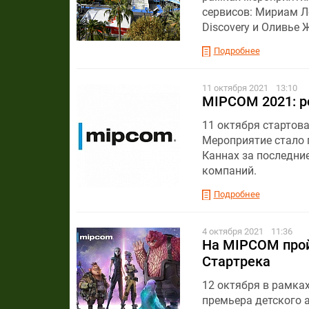
сервисов: Мириам Л
Discovery и Оливье 
Подробнее
11 октября 2021
13:10
MIPCOM 2021: р
11 октября стартов
Мероприятие стало 
Каннах за последние
компаний.
Подробнее
4 октября 2021
11:36
На MIPCOM прой
Стартрека
12 октября в рамка
премьера детского а