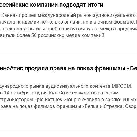
оссийские компании подводят итоги
 в Каннах прошел международный рынок аудиовизуального
ачала пандемии не только онлайн, но и в очном формате. 
а приняли участие и пообщались вживую с международны
вители более 50 российских медиа компаний.
иноАтис продала права на показ франшизы «Бе
ународного рынка аудиовизуального контента MIPCOM,
о 14 октября, студия КиноАтис совместно со своим
рибьютором Epic Pictures Group объявила о заключенных
рава на показ фильмов франшизы «Белка и Стрелка. Озор