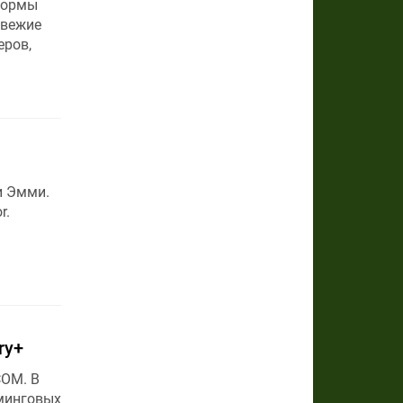
тформы
свежие
еров,
и Эмми.
r.
ry+
COM. В
минговых