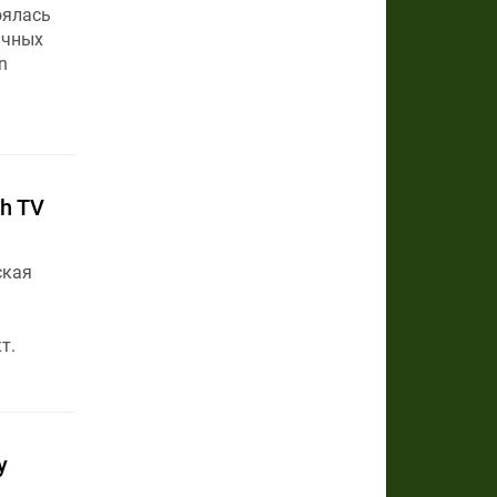
оялась
ичных
n
h TV
ская
т.
у