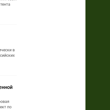
нтента
ически в
ссийских
енной
ровая
ект по