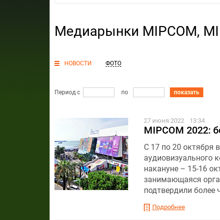
Медиарынки MIPCOM, MIP
НОВОСТИ
ФОТО
Период с
по
показать
27 июня 2022
13:34
MIPCOM 2022: б
С 17 по 20 октября
аудиовизуального ко
накануне – 15-16 ок
занимающаяся орган
подтвердили более ч
Подробнее