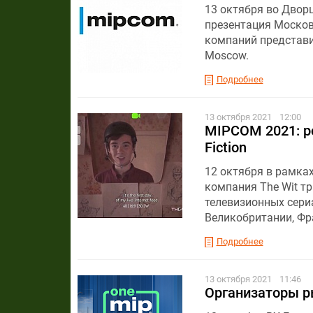
13 октября во Двор
презентация Москов
компаний представи
Moscow.
Подробнее
13 октября 2021
12:00
MIPCOM 2021: ро
Fiction
12 октября в рамка
компания The Wit т
телевизионных сериа
Великобритании, Фра
Подробнее
13 октября 2021
11:46
Организаторы р