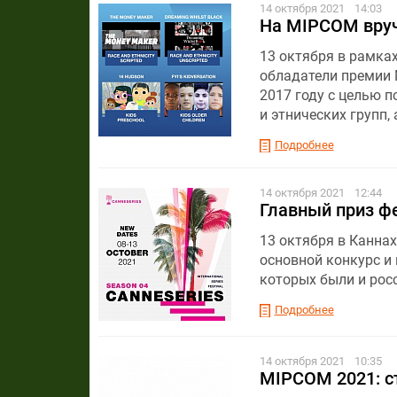
14 октября 2021
14:03
На MIPCOM вруч
13 октября в рамка
обладатели премии M
2017 году с целью 
и этнических групп
Подробнее
14 октября 2021
12:44
Главный приз ф
13 октября в Канна
основной конкурс и
которых были и росс
Подробнее
14 октября 2021
10:35
MIPCOM 2021: с