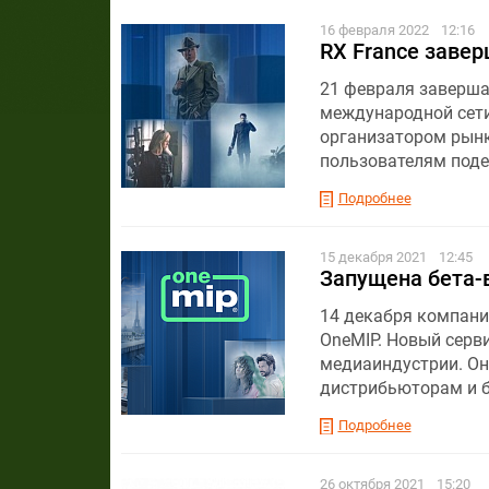
16 февраля 2022
12:16
RX France заве
21 февраля заверша
международной сети
организатором рынк
пользователям поде
Подробнее
15 декабря 2021
12:45
Запущена бета-
14 декабря компани
OneMIP. Новый серв
медиаиндустрии. Он
дистрибьюторам и б
Подробнее
26 октября 2021
15:20