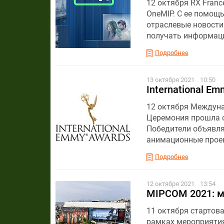
12 октября RX Franc
OneMIP. C ее помощ
отраслевые новости 
получать информаци
Подробнее
13 октября 2021
10:50
International E
12 октября Междуна
Церемония прошла о
Победители объявля
анимационные проек
Подробнее
12 октября 2021
13:54
MIPCOM 2021: ми
11 октября стартов
рамках мероприятия