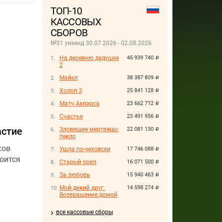
ТОП-10
КАССОВЫХ
СБОРОВ
№31 уикенд 30.07.2026 - 02.08.2026
На деревню дедушке
45 939 740
руб.
2
Майкл
38 387 809
руб.
Холоп 3
25 841 128
руб.
Матч Акпарса
23 662 712
руб.
Счастье
23 491 956
руб.
астие
Зловещие мертвецы:
22 081 130
руб.
пекло
ков
Ушла по-чеховски
17 746 088
руб.
оится
Старый орел
16 071 500
руб.
За любовь
15 940 463
руб.
Мой дикий друг.
14 598 274
руб.
Возвращение домой
все кассовые сборы