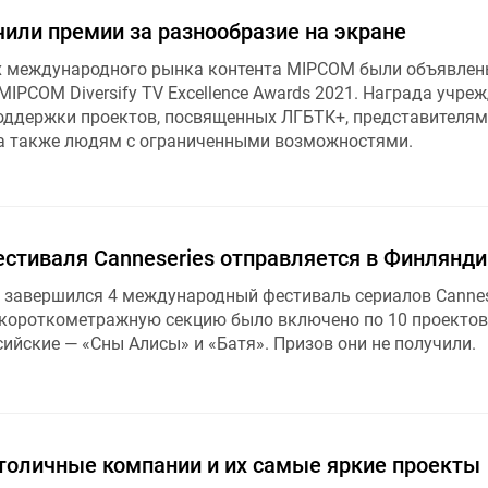
или премии за разнообразие на экране
х международного рынка контента MIPCOM были объявлен
IPCOM Diversify TV Excellence Awards 2021. Награда учреж
поддержки проектов, посвященных ЛГБТК+, представителя
, а также людям с ограниченными возможностями.
естиваля Canneseries отправляется в Финлянд
х завершился 4 международный фестиваль сериалов Cannese
 короткометражную секцию было включено по 10 проектов
ийские — «Сны Алисы» и «Батя». Призов они не получили.
толичные компании и их самые яркие проекты