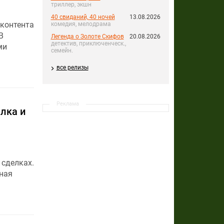
триллер, экшн
40 свиданий, 40 ночей
13.08.2026
 контента
комедия, мелодрама
В
Легенда о Золоте Скифов
20.08.2026
детектив, приключенческ.,
ми
семейн.
все релизы
Реклама
лка и
 сделках.
ная