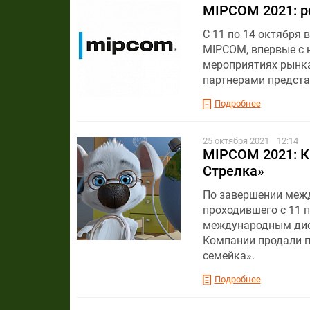
MIPCOM 2021: р
С 11 по 14 октября
MIPCOM, впервые с н
мероприятиях рынк
партнерами предста
Подробнее
25 октября 2021
12:14
MIPCOM 2021: К
Стрелка»
По завершении межд
проходившего с 11 п
международным дист
Компании продали п
семейка».
Подробнее