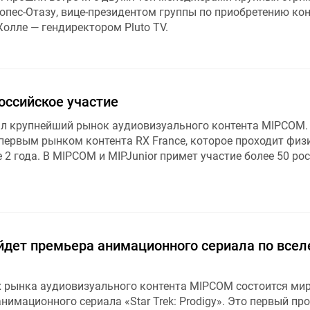
опес-Отазу, вице-президентом группы по приобретению ко
Жолле — гендиректором Pluto TV.
оссийское участие
ал крупнейший рынок аудиовизуального контента MIPCOM.
первым рынком контента RX France, которое проходит физ
 2 года. В MIPCOM и MIPJunior примет участие более 50 ро
дет премьера анимационного сериала по всел
х рынка аудиовизуального контента MIPCOM состоится ми
нимационного сериала «Star Trek: Prodigy». Это первый про