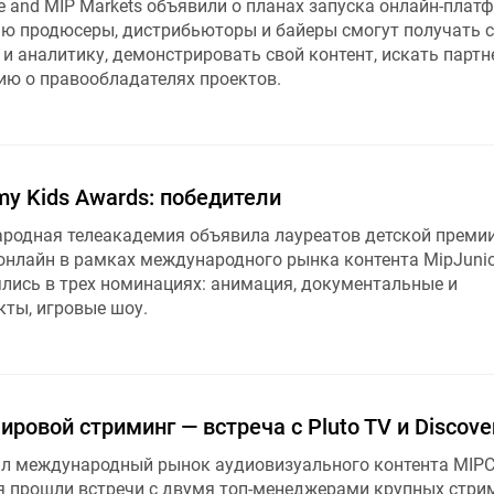
e and MIP Markets объявили о планах запуска онлайн-пла
ью продюсеры, дистрибьюторы и байеры смогут получать 
и аналитику, демонстрировать свой контент, искать партн
ю о правообладателях проектов.
mmy Kids Awards: победители
родная телеакадемия объявила лауреатов детской преми
нлайн в рамках международного рынка контента MipJunio
лись в трех номинациях: анимация, документальные и
ты, игровые шоу.
ровой стриминг — встреча с Pluto TV и Discove
ал международный рынок аудиовизуального контента MIP
 прошли встречи с двумя топ-менеджерами крупных стри