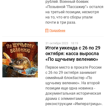
рублей. Военный боевик
«Позывной "Пассажир"» остался
на третьей позиции, несмотря
на то, что его сборы упали
почти в три раза.
Подробнее
31 октября 2023
18:19
Итоги уикенда с 26 по 29
октября: касса выросла
«По щучьему велению»
Первое место в прокате России
с 26 по 29 октября занимает
семейный блокбастер «По
щучьему велению». На второй
позиции еще одна новинка -
документальная историческая
драма с элементами
реконструкции «Императрицы».