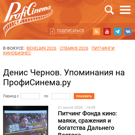
ПОДПИСАТЬСЯ
В ФОКУСЕ:
ВЕНЕЦИЯ 2026
СПБМКФ 2026
ПИТЧИНГИ
КИНОБИЗНЕС
Денис Чернов. Упоминания на
ПрофиСинема.ру
Период с
по
показать
21 июля 2026
14:05
Питчинг Фонда кино:
маяки, сражения и
богатства Дальнего
Востока