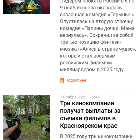
Лидером проката России с 6 по
9 ноября снова оказалась
сказочная комедия «Горыныч».
Опустилась на вторую строчку
комедия «Папины дочки. Мама
вернулась». Сохранил за собой
третью позицию фэнтези-
мюзикл «Алиса в стране чудес»,
который стал восьмым
российским фильмом-
миллиардером в 2025 году.
Подробнее
7 ноября 2025
12:41
Три кинокомпании
получат выплаты за
съемки фильмов в
Красноярском крае
В 2025 году три кинокомпании