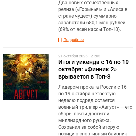
Два новых отечественных
релиза («Горыныч» и «Алиса в
стране чудес») суммарно
заработали 680,1 млн рублей
(69% от всей кассы Топ-10).
Подробнее
21 октября 2025
21:05
Итоги уикенда с 16 по 19
октября: «Финник 2»
врывается в Топ-3
Лидером проката России с 16
по 19 октября четвертую
неделю подряд остается
военный триллер «Август» — его
сборы почти достигли
миллиардного рубежа.
Сохранил за собой вторую
позицию спортивный байопик