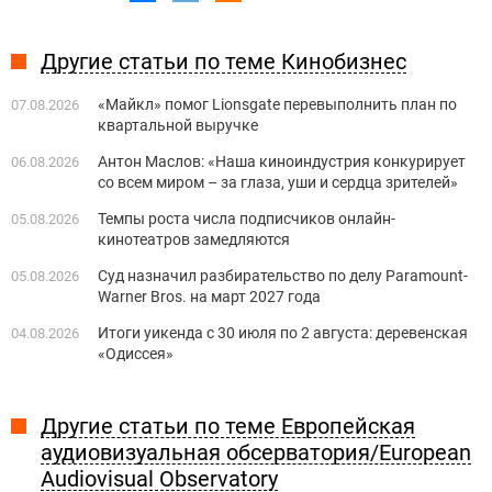
Другие статьи по теме Кинобизнес
«Майкл» помог Lionsgate перевыполнить план по
07.08.2026
квартальной выручке
Антон Маслов: «Наша киноиндустрия конкурирует
06.08.2026
со всем миром – за глаза, уши и сердца зрителей»
Темпы роста числа подписчиков онлайн-
05.08.2026
кинотеатров замедляются
Суд назначил разбирательство по делу Paramount-
05.08.2026
Warner Bros. на март 2027 года
Итоги уикенда с 30 июля по 2 августа: деревенская
04.08.2026
«Одиссея»
Другие статьи по теме Европейская
аудиовизуальная обсерватория/European
Audiovisual Observatory