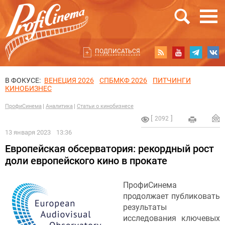
ПОДПИСАТЬСЯ
В ФОКУСЕ:
ВЕНЕЦИЯ 2026
СПБМКФ 2026
ПИТЧИНГИ
КИНОБИЗНЕС
ПрофиСинема
Аналитика
Статьи о кинобизнесе
2092
13 января 2023
13:36
Европейская обсерватория: рекордный рост
доли европейского кино в прокате
ПрофиСинема
продолжает публиковать
результаты
исследования ключевых