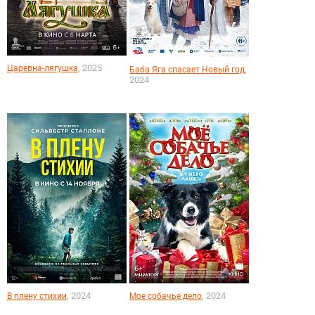
, 2025
Царевна-лягушка
,
Баба Яга спасает Новый год
2024
, 2024
, 2024
В плену стихии
Мое собачье дело