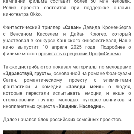
кампании фильма составит более 50 млн человек.
Релиз проекта состоится при поддержке онлайн-
кинотеатра Okko.
Фантастический триллер
«Саван»
Дэвида Кроненберга
с Венсаном Касселем и Дайан Крюгер, который
участвовал в конкурсе Каннского кинофестиваля, Наше
кино выпустит 10 апреля 2025 года. Подробнее о
фильме можно
прочитать в рецензии ПрофиСинема
.
Также дистрибьютор показал материалы по мелодраме
«Здравствуй, грусть»
, основанной на романе Франсуазы
Саган, романтическому проекту с элементами
фантастики и комедии
«Заведи меня»
о людях,
которые перестали испытывать эмоции, и экшн о
столкновении группы молодых путешественников и
инопланетных существ
«Хищник. Наследие»
.
Далее начался блок российских семейных проектов.