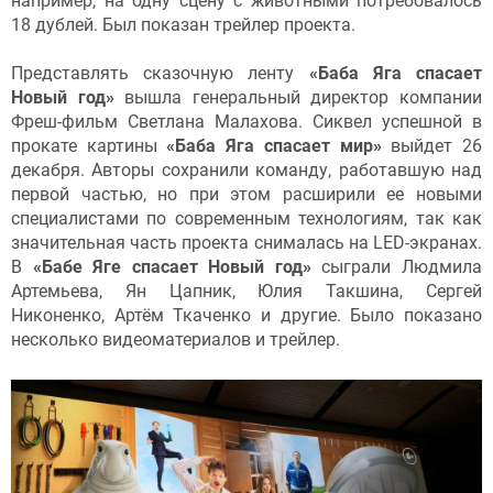
например, на одну сцену с животными потребовалось
18 дублей. Был показан трейлер проекта.
Представлять сказочную ленту
«Баба Яга спасает
Новый год»
вышла генеральный директор компании
Фреш-фильм Светлана Малахова. Сиквел успешной в
прокате картины
«Баба Яга спасает мир»
выйдет 26
декабря. Авторы сохранили команду, работавшую над
первой частью, но при этом расширили ее новыми
специалистами по современным технологиям, так как
значительная часть проекта снималась на LED-экранах.
В
«Бабе Яге спасает Новый год»
сыграли Людмила
Артемьева, Ян Цапник, Юлия Такшина, Сергей
Никоненко, Артём Ткаченко и другие. Было показано
несколько видеоматериалов и трейлер.