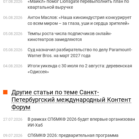
«Майкл» помог Lionsgate перевыполнить план по
07.08.2026
квартальной выручке
Антон Маслов: «Наша киноиндустрия конкурирует
06.08.2026
со всем миром – за глаза, уши и сердца зрителей»
Темпы роста числа подписчиков онлайн-
05.08.2026
кинотеатров замедляются
Суд назначил разбирательство по делу Paramount-
05.08.2026
Warner Bros. на март 2027 года
Итоги уикенда с 30 июля по 2 августа: деревенская
04.08.2026
«Одиссея»
Другие статьи по теме Санкт-
Петербургский международный Контент
Форум
В рамках СПбМКФ 2026 будет впервые организован
27.07.2026
ИИ-Хаб
СПбМКФ 2026: предварительная программа
09.07.2026