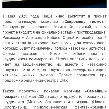
1 мая 2025 года Наше кино выпустит в прокат
приключенческую комедию
«Сокровища гномов»
.
Главную роль исполнил Никита Кологривый, а сам
проект находится на финальной стадии постпродакшна.
Режиссер — Александр Бабаев. Одной из особенностей
ленты стали анимированные гномы, для озвучивания
которых будут привлечены голоса известных артистов.
Фильм расскажет о Роме — амбициозном, но
неудачливом коммерсанте. Чтобы оплатить долги, он
идет на мошенничество, но вместе с незаконно
полученным домом, он получает «
в наследство
» еще и
четырех живых гномов. Проект создается при
поддержке онлайн-кинотеатра Okko.
Также прокатчик показал картины
«Семейный
призрак»
(23 мая 2025 года) о дружбе иллюзиониста-
неудачника (Максим Лагашкин) и призрака (Никита
Кологривый), приключенческая фэнтези-комедия