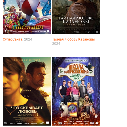
, 2024
,
СуперСанта
Тайная любовь Казановы
2024