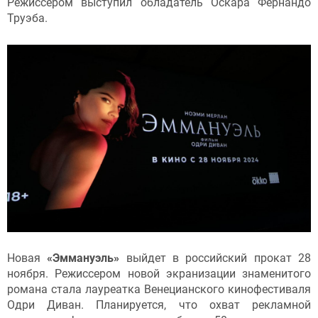
Режиссером выступил обладатель Оскара Фернандо
Труэба.
Новая
«Эммануэль»
выйдет в российский прокат 28
ноября. Режиссером новой экранизации знаменитого
романа стала лауреатка Венецианского кинофестиваля
Одри Диван. Планируется, что охват рекламной