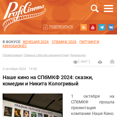
ПОДПИСАТЬСЯ
В ФОКУСЕ:
ВЕНЕЦИЯ 2026
СПБМКФ 2026
ПИТЧИНГИ
КИНОБИЗНЕС
ПрофиСинема
Главные события киноиндустрии
Кинорынки
3647
2 октября 2024
19:50
Наше кино на СПбМКФ 2024: сказки,
комедии и Никита Кологривый
1 октября на
СПбМКФ прошла
презентация
компании Наше Кино.