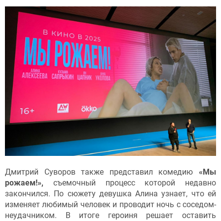
Дмитрий Суворов также представил комедию
«Мы
рожаем!»,
съемочный процесс которой недавно
закончился. По сюжету девушка Алина узнает, что ей
изменяет любимый человек и проводит ночь с соседом-
неудачником. В итоге героиня решает оставить