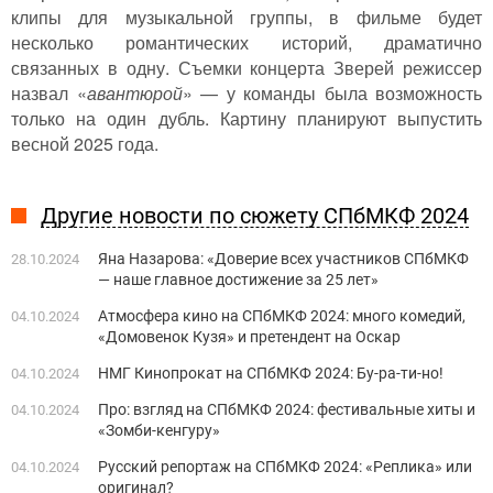
клипы для музыкальной группы, в фильме будет
несколько романтических историй, драматично
связанных в одну. Съемки концерта Зверей режиссер
назвал «
авантюрой
» — у команды была возможность
только на один дубль. Картину планируют выпустить
весной 2025 года.
Другие новости по сюжету СПбМКФ 2024
Яна Назарова: «Доверие всех участников СПбМКФ
28.10.2024
— наше главное достижение за 25 лет»
Атмосфера кино на СПбМКФ 2024: много комедий,
04.10.2024
«Домовенок Кузя» и претендент на Оскар
НМГ Кинопрокат на СПбМКФ 2024: Бу-ра-ти-но!
04.10.2024
Про: взгляд на СПбМКФ 2024: фестивальные хиты и
04.10.2024
«Зомби-кенгуру»
Русский репортаж на СПбМКФ 2024: «Реплика» или
04.10.2024
оригинал?