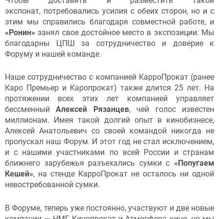
Чтобы доставить и разместить такой
экспонат, потребовались усилия с обеих сторон, но и с
этим мы справились благодаря совместной работе, и
«Ронин»
занял свое достойное место в экспозиции. Мы
благодарны ЦПШ за сотрудничество и доверие к
Форуму и нашей команде.
Наше сотрудничество с компанией КарроПрокат (ранее
Каро Премьер и Каропрокат) также длится 25 лет. На
протяжении всех этих лет компанией управляет
бессменный
Алексей Рязанцев
, чей голос известен
миллионам. Имея такой долгий опыт в кинобизнесе,
Алексей Анатольевич со своей командой никогда не
пропускал наш Форум. И этот год не стал исключением,
и с нашими участниками по всей России и странам
ближнего зарубежья разъехались сумки с
«Попугаем
Кешей»
, на стенде КарроПрокат не осталось ни одной
невостребованной сумки.
В Форуме, теперь уже постоянно, участвуют и две новые
компании — НМГ Кинопрокат и Атмосфера кино, но мы