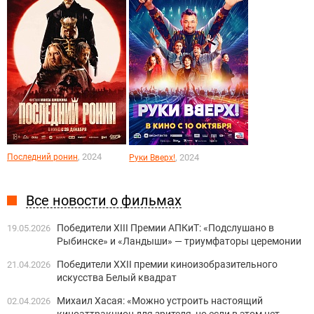
, 2024
Последний ронин
, 2024
Руки Вверх!
Все новости о фильмах
Победители XIII Премии АПКиТ: «Подслушано в
19.05.2026
Рыбинске» и «Ландыши» — триумфаторы церемонии
Победители XXII премии киноизобразительного
21.04.2026
искусства Белый квадрат
Михаил Хасая: «Можно устроить настоящий
02.04.2026