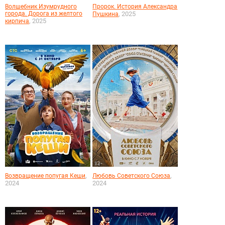
Волшебник Изумрудного
Пророк. История Александра
города. Дорога из желтого
, 2025
Пушкина
, 2025
кирпича
,
,
Возвращение попугая Кеши
Любовь Советского Союза
2024
2024