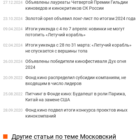
Объявлены лауреаты Четвертой Премии Гильдии
27.12.2024
киноведов и кинокритиков СК России
Золотой орел объявил лонг-лист по итогам 2024 года
23.10.2024
Итоги уикенда с 4 по 7 апреля: новинки не могут
09.04.2024
потопить «Летучий корабль»
Итоги уикенда с 28 по 31 марта: «Летучий корабль»
02.04.2024
не спускается с вершины топа
Объявлены победители кинофестиваля Дух огня
26.03.2024
2024
Фонд кино распределил субсидии компаниям, не
20.09.2022
входящим в число лидеров
Питчинг в Фонде кино: Будапешт в роли Парижа,
25.08.2022
Китай на замене США
Фонд кино подвел итоги конкурса проектов иных
28.09.2020
кинокомпаний
Другие статьи по теме Московский