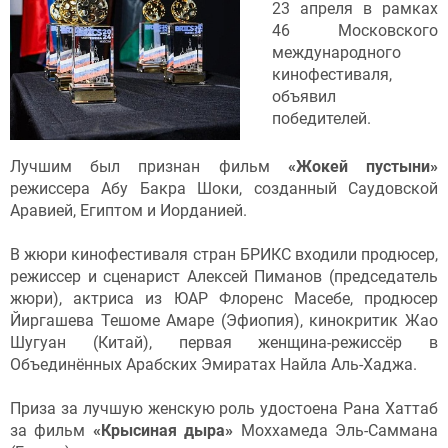
23 апреля в рамках
46 Московского
международного
кинофестиваля,
объявил
победителей.
Лучшим был признан фильм
«Жокей пустыни»
режиссера Абу Бакра Шоки, созданный Саудовской
Аравией, Египтом и Иорданией.
В жюри кинофестиваля стран БРИКС входили продюсер,
режиссер и сценарист Алексей Пиманов (председатель
жюри), актриса из ЮАР Флоренс Масебе, продюсер
Йиргашева Тешоме Амаре (Эфиопия), кинокритик Жао
Шугуан (Китай), первая женщина-режиссёр в
Объединённых Арабских Эмиратах Найла Аль-Хаджа.
Приза за лучшую женскую роль удостоена Рана Хаттаб
за фильм
«Крысиная дыра»
Моххамеда Эль-Саммана