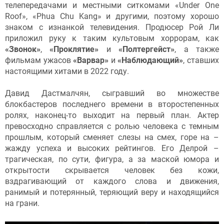
телепередачами и местными ситкомами «Under One
Roof», «Phua Chu Kang» и другими, поэтому хорошо
знаком с изнанкой телевидения. Продюсер Рой Ли
приложил руку к таким культовым хоррорам, как
«Звонок»
,
«Проклятие»
и
«Полтергейст»
, а также
фильмам ужасов
«Варвар»
и
«Наблюдающий»
, ставших
настоящими хитами в 2022 году.
Давид Дастмалчян, сыгравший во множестве
блокбастеров последнего времени в второстепенных
ролях, наконец-то выходит на первый план. Актер
превосходно справляется с ролью человека с темным
прошлым, который сменяет слезы на смех, горе на –
жажду успеха и высоких рейтингов. Его Делрой –
трагическая, по сути, фигура, а за маской юмора и
открытости скрывается человек без кожи,
вздрагивающий от каждого слова и движения,
ранимый и потерянный, теряющий веру и находящийся
на грани.