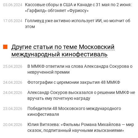
Кассовые сборы в США и Канаде с 31 мая по 2 июня:
03.06.2024
«Гарфилд» обгоняет «Фуриосу»
Голливуд уже активно использует ИИ, но молчит об
17.05.2024
этом
Другие статьи по теме Московский
международный кинофестиваль
В ММКФ ответили на слова Александра Сокурова о
25.04.2026
неврученной премии
Фотографии с церемонии закрытия 48 ММКФ
24.04.2026
Александр Сокуров высказался о решении ММКФ не
24.04.2026
вручать ему почетную награду
Победители 48 Московского международного
23.04.2026
кинофестиваля
Юлия Витязева: «Фильмы Романа Михайлова — мир
20.04.2026
сказок, подпитанный научными изысканиями»