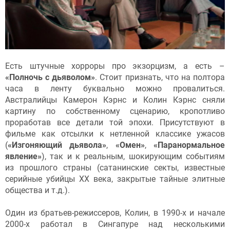
Есть штучные хорроры про экзорцизм, а есть –
«Полночь с дьяволом»
. Стоит признать, что на полтора
часа в ленту буквально можно провалиться.
Австралийцы Камерон Кэрнс и Колин Кэрнс сняли
картину по собственному сценарию, кропотливо
проработав все детали той эпохи. Присутствуют в
фильме как отсылки к нетленной классике ужасов
(
«Изгоняющий дьявола»
,
«Омен»
,
«Паранормальное
явление»
), так и к реальным, шокирующим событиям
из прошлого страны (сатанинские секты, известные
серийные убийцы XX века, закрытые тайные элитные
общества и т.д.).
Один из братьев-режиссеров, Колин, в 1990-х и начале
2000-х работал в Сингапуре над несколькими