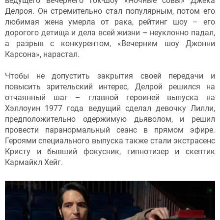
ведущего вечернего ток-шоу «Ночные совы» Джека
Делроя. Он стремительно стал популярным, потом его
любимая жена умерла от рака, рейтинг шоу – его
дорогого детища и дела всей жизни – неуклонно падал,
а разрыв с конкурентом, «Вечерним шоу Джонни
Карсона», нарастал.
Чтобы не допустить закрытия своей передачи и
повысить зрительский интерес, Делрой решился на
отчаянный шаг – главной героиней выпуска на
Хэллоуин 1977 года ведущий сделал девочку Лилли,
предположительно одержимую дьяволом, и решил
провести паранормальный сеанс в прямом эфире.
Героями специального выпуска также стали экстрасенс
Кристу и бывший фокусник, гипнотизер и скептик
Кармайкл Хейг.