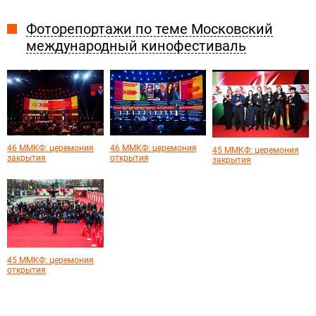
Фоторепортажи по теме Московский
международный кинофестиваль
46 ММКФ: церемония
46 ММКФ: церемония
45 ММКФ: церемония
закрытия
открытия
закрытия
45 ММКФ: церемония
открытия