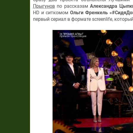
Прыгунов
по рассказам
Александра Цыпк
HD и ситкомом
Ольги Френкель
«#СидяДо
первый сериал в формате screenlife, котор