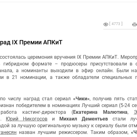
4773
град IX Премии АПКиТ
 состоялась церемония вручения IX Премии АПКиТ. Мероп
 гибридном формате – продюсеры присутствовали в 
анала, а номинанты выходили в эфир онлайн. Были н
ли в 21 номинации, а также обладатели специальных 
по числу наград стал сериал
«Чики»
, получив пять стат
изнан победителем в номинациях Лучший сериал (5-24 се
работа кастинг-директора (
Екатерина Малютина
,
Э
).
Юрий Никогосов
и
Михаил Дементьев
стали лу
адой за лучшую оригинальную музыку к сериалу были от
анесян
назван лучшим режиссером. Таким образом,
«Ч