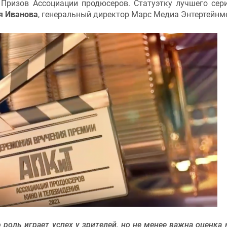
 Призов Ассоциации продюсеров. Статуэтку лучшего сер
я Иванова
, генеральный директор Марс Медиа Энтертейнм
роль играет успех у зрителей, но не менее важна оценка 