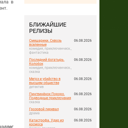
иала в
ент.
БЛИЖАЙШИЕ
РЕЛИЗЫ
Смешарики. Сквозь
06.08.2026
вселенные
комедия, приключенческ.,
фантастика
Последний богатырь.
06.08.2026
Колобок
комедия, приключенческ.,
сказка
Мегрэ и убийство в
06.08.2026
высшем обществе
детектив
Пингвинёнок Пороро.
06.08.2026
Подводные приключения
сказка
Грозовой перевал
06.08.2026
драма
Катастрофа. Удар из
06.08.2026
космоса
коллег