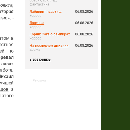
боевик, триллер,
фантастика
оекта,
оторая
Лабиринт чудовищ
06.08.2026
хоррор
тно»,
-
Ловушка
06.08.2026
хоррор
Корни: Сага о вампирах
06.08.2026
атом в
хоррор
естная
На последнем дыхании
06.08.2026
драма
ей по
еревал
все релизы
глаза»
аботе.
ихаил
Реклама
учшей
ишов
, а
Пятого