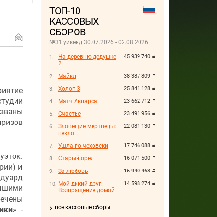
ТОП-10
КАССОВЫХ
СБОРОВ
№31 уикенд 30.07.2026 - 02.08.2026
На деревню дедушке
45 939 740
руб.
2
Майкл
38 387 809
руб.
Холоп 3
25 841 128
риятие
руб.
студии
Матч Акпарса
23 662 712
руб.
азваны
Счастье
23 491 956
руб.
призов
Зловещие мертвецы:
22 081 130
руб.
пекло
Ушла по-чеховски
17 746 088
руб.
уэток.
Старый орел
16 071 500
руб.
рии) и
За любовь
15 940 463
руб.
дуард
Мой дикий друг.
14 598 274
руб.
чшими
Возвращение домой
мечены
все кассовые сборы
ики»
-