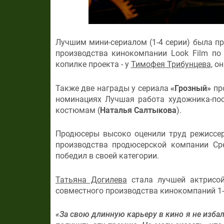
Лучшим мини-сериалом (1-4 серии) была п
производства кинокомпании Look Film по
копилке проекта - у
Тимофея Трибунцева
, о
Также две награды у сериала
«Грозный»
про
номинациях Лучшая работа художника-по
костюмам (
Наталья Салтыкова
).
Продюсеры высоко оценили труд режиссе
производства продюсерской компании Ср
победил в своей категории.
Татьяна Догилева
стала лучшей актрисой
совместного производства кинокомпаний 1-2-
«За свою длинную карьеру в кино я не изб