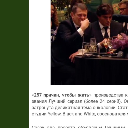
«257 причин, чтобы жить»
производства к
звания Лучший сериал (более 24 серий). 
затронута деликатная тема онкологии. Ста
студии Yellow, Black and White, соосновате
Сразу два проекта объявлены Лучшими