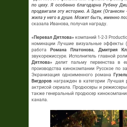
по цеху. Я особенно благодарна Рубену Ди
продвигали эту историю. А Эдик (Оганесян 
жила у него в душе. Может быть, именно по
сказала Иванова, получая награду.
«Перевал Дятлова»
компаний 1-2-3 Producti
номинации Лучшие визуальные эффекты (
работа
Романа Платонова
,
Дмитрия Кл
звукорежиссуре. Исполнитель главной рол
Дятлова»
делит пальму первенства в 
производства кинокомпании Русское по за
Экранизация одноименного романа
Гузел
Вигдоров
награжден в категории Лучшая 
актрисой сериала. Продюсеры и режиссер
также генеральный продюсер кинокомпани
канала.