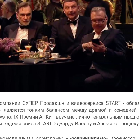
омпании СУПЕР Продакшн и видеосервиса START - обла
Он является тонким балансом между драмой и комедией,
туэтка IX Премии АПКиТ вручена лично генеральным прод
лям видеосервиса START
Эдуарду Илояну
и
Алексею Троцюку
 комедийными сериалами:
«Беспринципные»
(режиссер