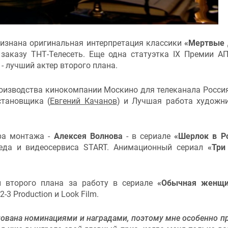
ризнана оригинальная интерпретация классики
«Мертвые 
 заказу ТНТ-Телесеть. Еще одна статуэтка IX Премии А
н - лучший актер второго плана.
изводства кинокомпании Москино для телеканала Россия
становщика (
Евгений Качанов
) и Лучшая работа художн
ра монтажа -
Алексея Волнова
- в сериале
«Шерлок в Р
еда и видеосервиса START. Анимационный сериал
«Три
 второго плана за работу в сериале
«Обычная женщи
3 Production и Look Film.
алована номинациями и наградами, поэтому мне особенно п