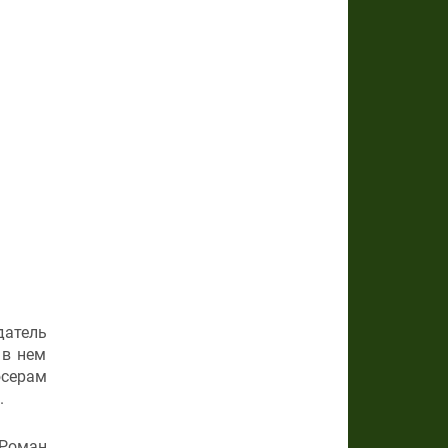
датель
 в нем
юсерам
.
Роман