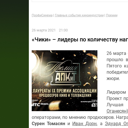
ПрофиСинема
Главные события киноиндустрии
Премии
26 марта 2021
21:00
«Чики» – лидеры по количеству на
26 марта
прошло в
Пятого к
победите
жюри.
Лидером 
Проект пр
Лучшая 
Оганесян
операторами, по мнению продюсеров. Нагр
Сурен Томасян
и
Иван Дорн
, а
Эдуард Ог