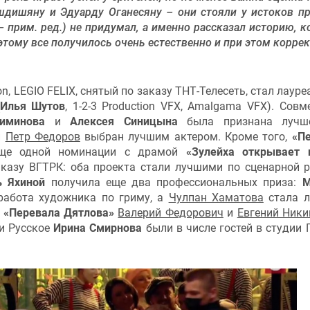
шдишяну и Эдуарду Оганесяну – они стояли у истоков пр
– прим. ред.) не придумал, а именно рассказал историю, к
этому все получилось очень естественно и при этом коррек
on, LEGIO FELIX, снятый по заказу ТНТ-Телесеть, стал лауре
Илья Шутов
, 1-2-3 Production VFX, Amalgama VFX). Совм
иминова
и
Алексея Синицына
была признана лучш
и
Петр Федоров
выбран лучшим актером. Кроме того,
«П
еще одной номинации с драмой
«Зулейха открывает 
казу ВГТРК: оба проекта стали лучшими по сценарной р
ь Яхиной
получила еще два профессиональных приза:
М
работа художника по гриму, а
Чулпан Хаматова
стала л
ы
«Перевала Дятлова»
Валерий Федорович
и
Евгений Ник
и Русское
Ирина Смирнова
были в числе гостей в студии 