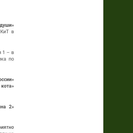
души»
ПКиТ в
 1 – в
ика по
оссии»
 кота»
на 2»
риятно