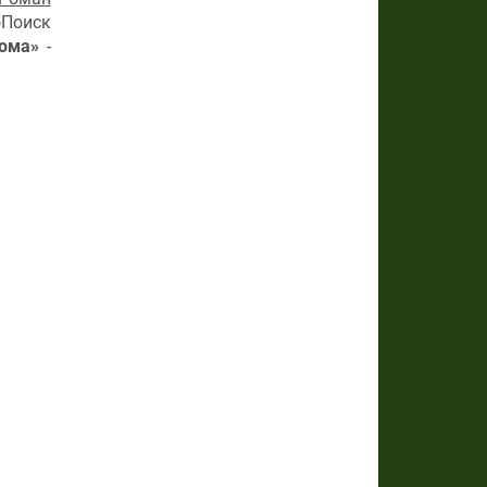
оПоиск
ома»
-