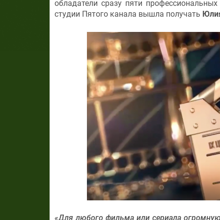
обладатели сразу пяти профессиональных
студии Пятого канала вышла получать
Юли
«Для любого фильма или сериала огромную 