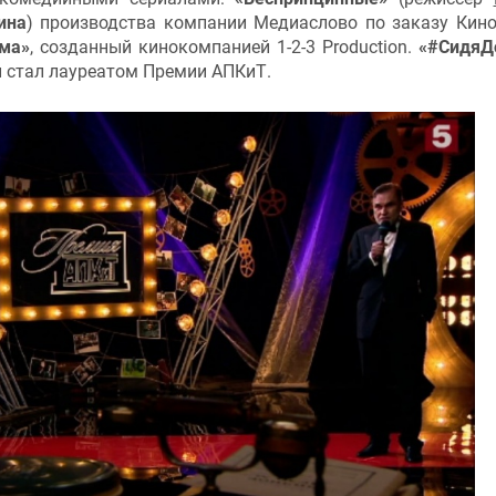
ина
) производства компании Медиаслово по заказу Кин
ма»
, созданный кинокомпанией 1-2-3 Production.
«#СидяД
ый стал лауреатом Премии АПКиТ.