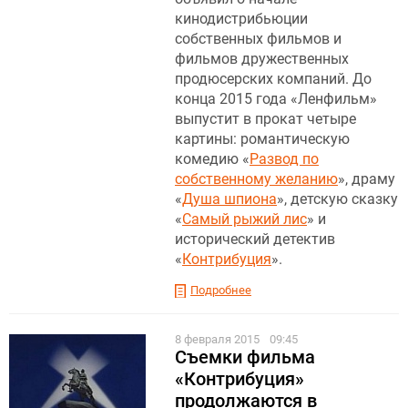
кинодистрибьюции
собственных фильмов и
фильмов дружественных
продюсерских компаний. До
конца 2015 года «Ленфильм»
выпустит в прокат четыре
картины: романтическую
комедию «
Развод по
собственному желанию
», драму
«
Душа шпиона
», детскую сказку
«
Самый рыжий лис
» и
исторический детектив
«
Контрибуция
».
Подробнее
8 февраля 2015
09:45
Съемки фильма
«Контрибуция»
продолжаются в