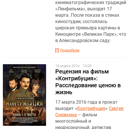
кинематографических традиций
«Ленфильма», выходит 17
марта. После показа в стенах
киностудии, состоялась
широкая премьера картины в
Киноцентре «Великан Парк», что
в Александровском саду.
Подробнее
14 марта 2016
13:09
Рецензия на фильм
«Контрибуция»:
Расследование ценою в
жизнь
17 марта 2016 года в прокат
выходит «
Контрибуция
»
Сергея
Снежкина
– фильм
многослойный и
неоднозначный: детектив