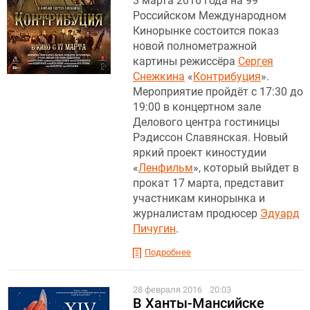
3 марта 2016 года на 99
Российском Международном
Кинорынке состоится показ
новой полнометражной
картины режиссёра
Сергея
Снежкина
«
Контрибуция
».
Мероприятие пройдёт с 17:30 до
19:00 в концертном зале
Делового центра гостиницы
Рэдиссон Славянская. Новый
яркий проект киностудии
«
Ленфильм
», который выйдет в
прокат 17 марта, представит
участникам кинорынка и
журналистам продюсер
Эдуард
Пичугин
.
Подробнее
28 февраля 2016
20:03
В Ханты-Мансийске