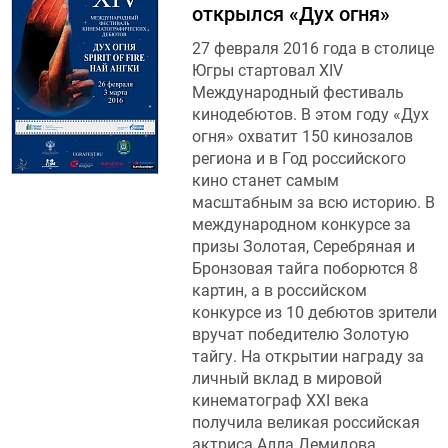
открылся «Дух огня»
27 февраля 2016 года в столице
Югры стартовал XIV
Международный фестиваль
кинодебютов. В этом году «Дух
огня» охватит 150 кинозалов
региона и в Год российского
кино станет самым
масштабным за всю историю. В
международном конкурсе за
призы Золотая, Серебряная и
Бронзовая тайга поборются 8
картин, а в российском
конкурсе из 10 дебютов зрители
вручат победителю Золотую
тайгу. На открытии награду за
личный вклад в мировой
кинематограф XXI века
получила великая российская
актриса Алла Демидова.