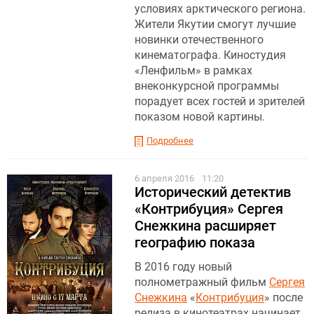
условиях арктического региона.
Жители Якутии смогут лучшие
новинки отечественного
кинематографа. Киностудия
«Ленфильм» в рамках
внеконкурсной программы
порадует всех гостей и зрителей
показом новой картины.
Подробнее
6 апреля 2016
11:20
Исторический детектив
«Контрибуция» Сергея
Снежкина расширяет
географию показа
В 2016 году новый
полнометражный фильм
Сергея
Снежкина
«
Контрибуция
» после
релиза в кинотеатрах начинает