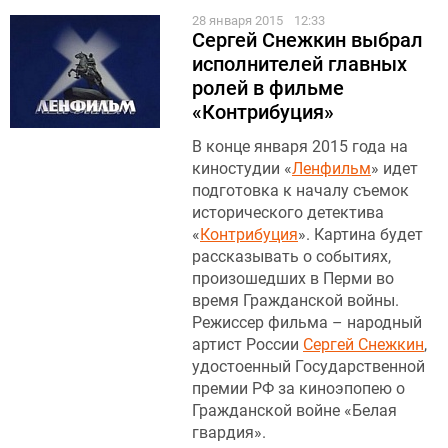
28 января 2015
12:33
Сергей Снежкин выбрал
исполнителей главных
ролей в фильме
«Контрибуция»
В конце января 2015 года на
киностудии «
Ленфильм
» идет
подготовка к началу съемок
исторического детектива
«
Контрибуция
». Картина будет
рассказывать о событиях,
произошедших в Перми во
время Гражданской войны.
Режиссер фильма – народный
артист России
Сергей Снежкин
,
удостоенный Государственной
премии РФ за киноэпопею о
Гражданской войне «Белая
гвардия».