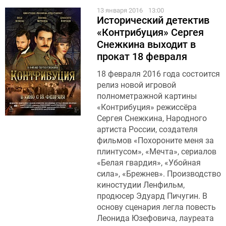
13 января 2016
13:00
Исторический детектив
«Контрибуция» Сергея
Снежкина выходит в
прокат 18 февраля
18 февраля 2016 года состоится
релиз новой игровой
полнометражной картины
«Контрибуция» режиссёра
Сергея Снежкина, Народного
артиста России, создателя
фильмов «Похороните меня за
плинтусом», «Мечта», сериалов
«Белая гвардия», «Убойная
сила», «Брежнев». Производство
киностудии Ленфильм,
продюсер Эдуард Пичугин. В
основу сценария легла повесть
Леонида Юзефовича, лауреата