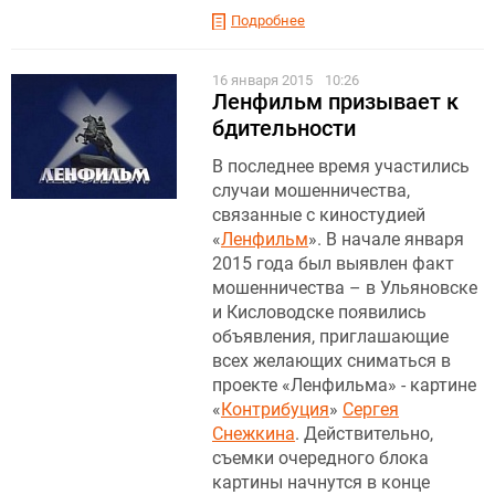
Подробнее
16 января 2015
10:26
Ленфильм призывает к
бдительности
В последнее время участились
случаи мошенничества,
связанные с киностудией
«
Ленфильм
». В начале января
2015 года был выявлен факт
мошенничества – в Ульяновске
и Кисловодске появились
объявления, приглашающие
всех желающих сниматься в
проекте «Ленфильма» - картине
«
Контрибуция
»
Сергея
Снежкина
. Действительно,
съемки очередного блока
картины начнутся в конце