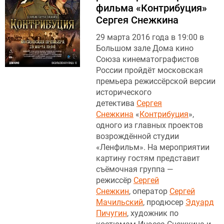
фильма «Контрибуция»
Сергея Снежкина
29 марта 2016 года в 19:00 в
Большом зале Дома кино
Союза кинематографистов
России пройдёт московская
премьера режиссёрской версии
исторического
детектива
Сергея
Снежкина
«
Контрибуция
»,
одного из главных проектов
возрождённой студии
«Ленфильм». На мероприятии
картину гостям представит
съёмочная группа —
режиссёр
Сергей
Снежкин
, оператор
Сергей
Мачильский
, продюсер
Эдуард
Пичугин
, художник по