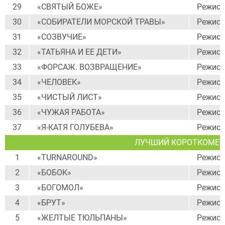
29
«СВЯТЫЙ БОЖЕ»
Режисс
30
«СОБИРАТЕЛИ МОРСКОЙ ТРАВЫ»
Режисс
31
«СОЗВУЧИЕ»
Режисс
32
«ТАТЬЯНА И ЕЕ ДЕТИ»
Режисс
33
«ФОРСАЖ. ВОЗВРАЩЕНИЕ»
Режисс
34
«ЧЕЛОВЕК»
Режисс
35
«ЧИСТЫЙ ЛИСТ»
Режисс
36
«ЧУЖАЯ РАБОТА»
Режисс
37
«Я-КАТЯ ГОЛУБЕВА»
Режисс
ЛУЧШИЙ КОРОТКОМЕ
1
«TURNAROUND»
Режисс
2
«БОБОК»
Режисс
3
«БОГОМОЛ»
Режисс
4
«БРУТ»
Режисс
5
«ЖЕЛТЫЕ ТЮЛЬПАНЫ»
Режисс