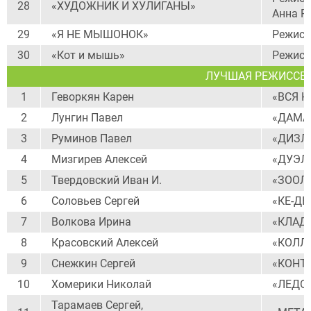
28
«ХУДОЖНИК И ХУЛИГАНЫ»
Анна Р
29
«Я НЕ МЫШОНОК»
Режисс
30
«Кот и мышь»
Режисс
ЛУЧШАЯ РЕЖИССЕР
1
Геворкян Карен
«ВСЯ 
2
Лунгин Павел
«ДАМА
3
Руминов Павел
«ДИЗЛ
4
Мизгирев Алексей
«ДУЭЛ
5
Твердовский Иван И.
«ЗООЛ
6
Соловьев Сергей
«КЕ-ДЫ
7
Волкова Ирина
«КЛАД
8
Красовский Алексей
«КОЛЛ
9
Снежкин Сергей
«КОНТ
10
Хомерики Николай
«ЛЕДО
Тарамаев Сергей,