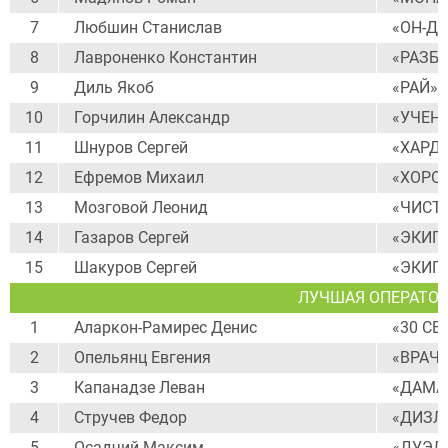
7
Любшин Станислав
«ОН-Д
8
Лавроненко Константин
«РАЗБ
9
Диль Якоб
«РАЙ»
10
Горчилин Александр
«УЧЕН
11
Шнуров Сергей
«ХАРД
12
Ефремов Михаил
«ХОРО
13
Мозговой Леонид
«ЧИСТ
14
Газаров Сергей
«ЭКИП
15
Шакуров Сергей
«ЭКИП
ЛУЧШАЯ ОПЕРАТОР
1
Аларкон-Рамирес Денис
«30 С
2
Опельянц Евгения
«ВРАЧ»
3
Капанадзе Леван
«ДАМА
4
Стручев Федор
«ДИЗЛ
5
Осадчий Максим
«ДУЭЛ