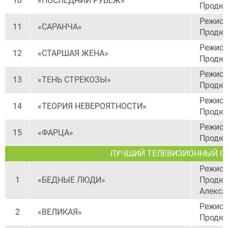
10
«ПОСЛЕДНИЙ РУБЕЖ»
Продюс
Режисс
11
«САРАНЧА»
Продюс
Режисс
12
«СТАРШАЯ ЖЕНА»
Продюс
Режисс
13
«ТЕНЬ СТРЕКОЗЫ»
Продюс
Режисс
14
«ТЕОРИЯ НЕВЕРОЯТНОСТИ»
Продюс
Режисс
15
«ФАРЦА»
Продюс
ЛУЧШИЙ ТЕЛЕВИЗИОННЫЙ СЕР
Режисс
1
«БЕДНЫЕ ЛЮДИ»
Продюс
Алекса
Режисс
2
«ВЕЛИКАЯ»
Продюс