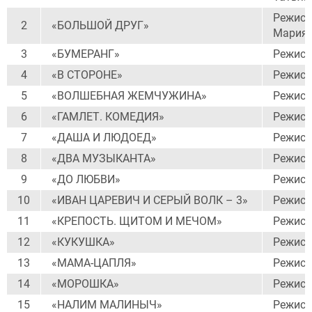
Режисс
2
«БОЛЬШОЙ ДРУГ»
Мария 
3
«БУМЕРАНГ»
Режисс
4
«В СТОРОНЕ»
Режисс
5
«ВОЛШЕБНАЯ ЖЕМЧУЖИНА»
Режисс
6
«ГАМЛЕТ. КОМЕДИЯ»
Режисс
7
«ДАША И ЛЮДОЕД»
Режисс
8
«ДВА МУЗЫКАНТА»
Режисс
9
«ДО ЛЮБВИ»
Режисс
10
«ИВАН ЦАРЕВИЧ И СЕРЫЙ ВОЛК – 3»
Режисс
11
«КРЕПОСТЬ. ЩИТОМ И МЕЧОМ»
Режисс
12
«КУКУШКА»
Режисс
13
«МАМА-ЦАПЛЯ»
Режисс
14
«МОРОШКА»
Режисс
15
«НАЛИМ МАЛИНЫЧ»
Режисс