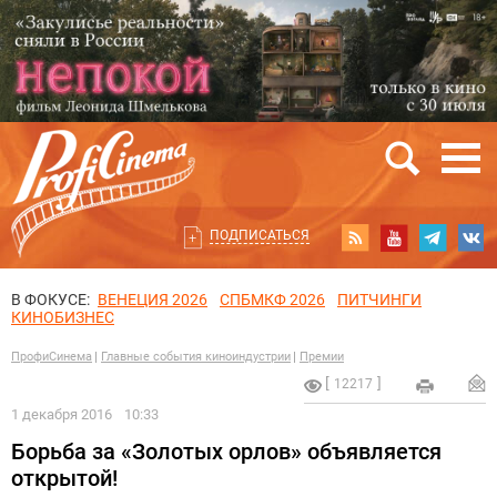
ПОДПИСАТЬСЯ
В ФОКУСЕ:
ВЕНЕЦИЯ 2026
СПБМКФ 2026
ПИТЧИНГИ
КИНОБИЗНЕС
ПрофиСинема
Главные события киноиндустрии
Премии
12217
1 декабря 2016
10:33
Борьба за «Золотых орлов» объявляется
открытой!