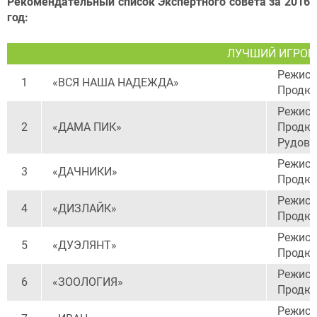
Рекомендательный список Экспертного совета за 2016
год:
ЛУЧШИЙ ИГРОВ
Режисс
1
«ВСЯ НАША НАДЕЖДА»
Продюс
Режисс
2
«ДАМА ПИК»
Продюс
Рудовс
Режисс
3
«ДАЧНИКИ»
Продюс
Режисс
4
«ДИЗЛАЙК»
Продюс
Режисс
5
«ДУЭЛЯНТ»
Продюс
Режисс
6
«ЗООЛОГИЯ»
Продюс
Режисс