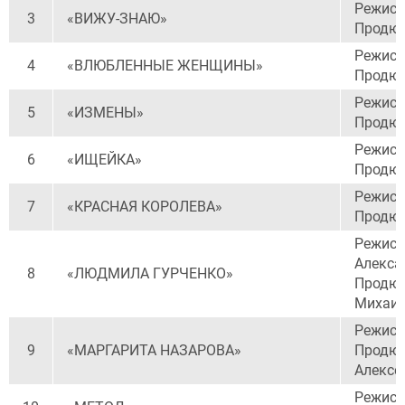
Режисс
3
«ВИЖУ-ЗНАЮ»
Продюс
Режисс
4
«ВЛЮБЛЕННЫЕ ЖЕНЩИНЫ»
Продюс
Режисс
5
«ИЗМЕНЫ»
Продюс
Режисс
6
«ИЩЕЙКА»
Продюс
Режисс
7
«КРАСНАЯ КОРОЛЕВА»
Продюс
Режисс
Алекса
8
«ЛЮДМИЛА ГУРЧЕНКО»
Продюс
Михаил
Режисс
9
«МАРГАРИТА НАЗАРОВА»
Продюс
Алексе
Режисс