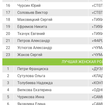
16
Чурсин Юрий
«СТЕП
17
Соловьев Виктор
«СТЕП
18
Маковецкий Сергей
«ТИХИ
19
Ефремов Никита
«ТИХИ
20
Ткачук Евгений
«ТИХИ
21
Петров Александр
«ФАРЦ
22
Устюгов Александр
«ЧУМА
23
Жаков Сергей
«ЧУМА
ЛУЧШАЯ ЖЕНСКАЯ РОЛ
1
Петри Франциска
«ДУЭЛ
2
Сутулова Ольга
«КЛАД
3
Толубеева Надежда
«КОНТ
4
Вилкова Екатерина
«ОДНО
5
Чурикова Инна
«САМЫ
6
Яковлева Елена
«САМЫ