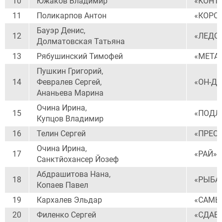
10
Южаков Владимир
«КОНТ
11
Поликарпов Антон
«КОРО
Бауэр Денис,
12
«ЛЕДО
Долматовская Татьяна
13
Рябушинский Тимофей
«МЕТА
Пушкин Григорий,
14
Февралев Сергей,
«ОН-Д
Ананьева Марина
Очина Ирина,
15
«ПОДЛ
Купцов Владимир
16
Телин Сергей
«ПРЕО
Очина Ирина,
17
«РАЙ»
Санктйохансер Йозеф
Абдрашитова Нана,
18
«РЫБА
Копаев Павел
19
Кархалев Эльдар
«САМЫ
20
Филенко Сергей
«СДАЕ