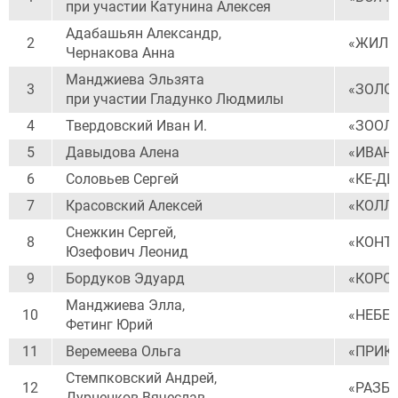
при участии Катунина Алексея
Адабашьян Александр,
2
«ЖИЛИ
Чернакова Анна
Манджиева Эльзята
3
«ЗОЛО
при участии Гладунко Людмилы
4
Твердовский Иван И.
«ЗООЛ
5
Давыдова Алена
«ИВАН
6
Соловьев Сергей
«КЕ-ДЫ
7
Красовский Алексей
«КОЛЛ
Снежкин Сергей,
8
«КОНТ
Юзефович Леонид
9
Бордуков Эдуард
«КОРО
Манджиева Элла,
10
«НЕБЕ
Фетинг Юрий
11
Веремеева Ольга
«ПРИК
Стемпковский Андрей,
12
«РАЗБ
Дурненков Вячеслав