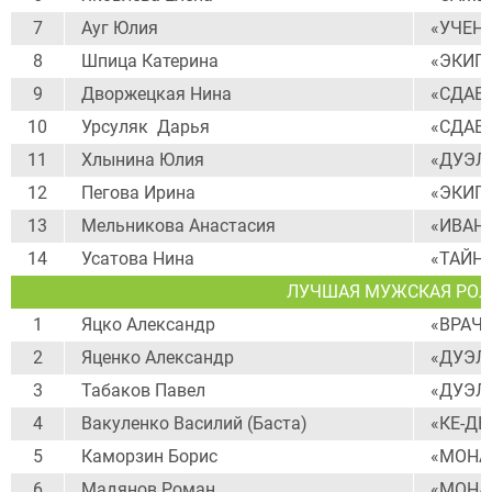
7
Ауг Юлия
«УЧЕН
8
Шпица Катерина
«ЭКИП
9
Дворжецкая Нина
«СДАЕ
10
Урсуляк Дарья
«СДАЕ
11
Хлынина Юлия
«ДУЭЛ
12
Пегова Ирина
«ЭКИП
13
Мельникова Анастасия
«ИВАН
14
Усатова Нина
«ТАЙН
ЛУЧШАЯ МУЖСКАЯ РОЛ
1
Яцко Александр
«ВРАЧ»
2
Яценко Александр
«ДУЭЛ
3
Табаков Павел
«ДУЭЛ
4
Вакуленко Василий (Баста)
«КЕ-ДЫ
5
Каморзин Борис
«МОНАХ
6
Мадянов Роман
«МОНАХ