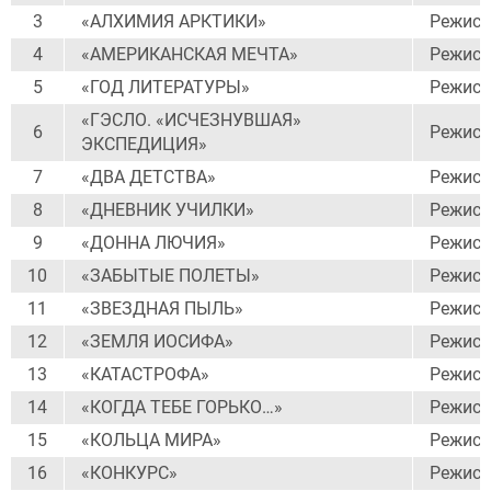
3
«АЛХИМИЯ АРКТИКИ»
Режисс
4
«АМЕРИКАНСКАЯ МЕЧТА»
Режисс
5
«ГОД ЛИТЕРАТУРЫ»
Режисс
«ГЭСЛО. «ИСЧЕЗНУВШАЯ»
6
Режисс
ЭКСПЕДИЦИЯ»
7
«ДВА ДЕТСТВА»
Режисс
8
«ДНЕВНИК УЧИЛКИ»
Режисс
9
«ДОННА ЛЮЧИЯ»
Режисс
10
«ЗАБЫТЫЕ ПОЛЕТЫ»
Режисс
11
«ЗВЕЗДНАЯ ПЫЛЬ»
Режисс
12
«ЗЕМЛЯ ИОСИФА»
Режисс
13
«КАТАСТРОФА»
Режисс
14
«КОГДА ТЕБЕ ГОРЬКО…»
Режисс
15
«КОЛЬЦА МИРА»
Режисс
16
«КОНКУРС»
Режисс