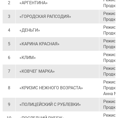
2
«АРГЕНТИНА»
Продюс
Режисс
3
«ГОРОДСКАЯ РАПСОДИЯ»
Продюс
Режисс
4
«ДЕНЬГИ»
Продюс
Режисс
5
«КАРИНА КРАСНАЯ»
Продюс
Режисс
6
«КЛИМ»
Продюс
Режисс
7
«КОВЧЕГ МАРКА»
Продюс
Режисс
8
«КРИЗИС НЕЖНОГО ВОЗРАСТА»
Продюс
Анна М
Режисс
9
«ПОЛИЦЕЙСКИЙ С РУБЛЕВКИ»
Продюс
Режисс