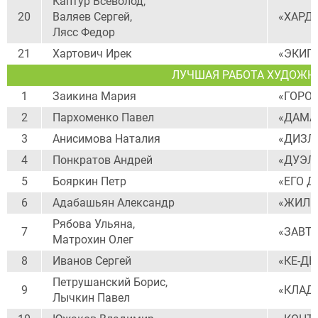
Каптур Всеволод,
20
Валяев Сергей,
«ХАРД
Лясс Федор
21
Хартович Ирек
«ЭКИП
ЛУЧШАЯ РАБОТА ХУДОЖН
1
Заикина Мария
«ГОРО
2
Пархоменко Павел
«ДАМА
3
Анисимова Наталия
«ДИЗЛ
4
Понкратов Андрей
«ДУЭЛ
5
Бояркин Петр
«ЕГО Д
6
Адабашьян Александр
«ЖИЛИ
Рябова Ульяна,
7
«ЗАВТР
Матрохин Олег
8
Иванов Сергей
«КЕ-ДЫ
Петрушанский Борис,
9
«КЛАД
Лычкин Павел