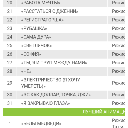
20
«РАБОТА МЕЧТЫ»
Режисс
21
«РАССТАТЬСЯ С ДЖЕННИ»
Режисс
22
«РЕГИСТРАТОРША»
Режисс
23
«РУБАШКА»
Режисс
24
«САМА ДУРА»
Режисс
25
«СВЕТЛЯЧОК»
Режисс
26
«СОФИЯ»
Режисс
27
«ТЫ, Я И ТРУП МЕЖДУ НАМИ»
Режисс
28
«ЧЕ»
Режисс
«ЭЛЕКТРИЧЕСТВО (Я ХОЧУ
29
Режисс
УМЕРЕТЬ)»
30
«ЭС КАК ДОЛЛАР, ТОЧКА, ДЖИ»
Режисс
31
«Я ЗАКРЫВАЮ ГЛАЗА»
Режисс
ЛУЧШИЙ АНИМАЦИ
Режисс
1
«БЕЛЫ МЕДВЕДИ»
Татьян