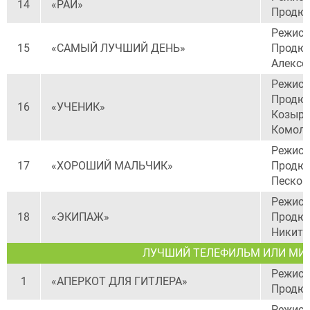
14
«РАЙ»
Продюс
Режисс
15
«САМЫЙ ЛУЧШИЙ ДЕНЬ»
Продюс
Алексе
Режисс
Продюс
16
«УЧЕНИК»
Козыре
Комоло
Режисс
17
«ХОРОШИЙ МАЛЬЧИК»
Продюс
Песков
Режисс
18
«ЭКИПАЖ»
Продюс
Никита
ЛУЧШИЙ ТЕЛЕФИЛЬМ ИЛИ МИНИ
Режисс
1
«АПЕРКОТ ДЛЯ ГИТЛЕРА»
Продюс
Режисс