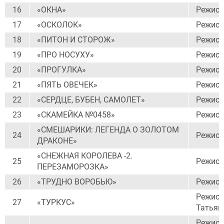
16
«ОКНА»
Режисс
17
«ОСКОЛОК»
Режисс
18
«ПИТОН И СТОРОЖ»
Режисс
19
«ПРО НОСУХУ»
Режисс
20
«ПРОГУЛКА»
Режисс
21
«ПЯТЬ ОВЕЧЕК»
Режисс
22
«СЕРДЦЕ, БУБЕН, САМОЛЕТ»
Режисс
23
«СКАМЕЙКА №0458»
Режисс
«СМЕШАРИКИ: ЛЕГЕНДА О ЗОЛОТОМ
24
Режисс
ДРАКОНЕ»
«СНЕЖНАЯ КОРОЛЕВА -2.
25
Режисс
ПЕРЕЗАМОРОЗКА»
26
«ТРУДНО ВОРОБЬЮ»
Режисс
Режисс
27
«ТУРКУС»
Татьян
Режисс