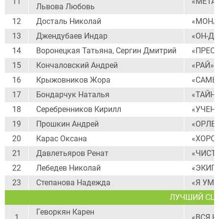
11
«МЕТА
Львова Любовь
12
Досталь Николай
«МОНАХ
13
Джендубаев Индар
«ОН-Д
14
Воронецкая Татьяна, Сергин Дмитрий
«ПРЕО
15
Кончаловский Андрей
«РАЙ»
16
Крыжовников Жора
«САМЫ
17
Бондарчук Наталья
«ТАЙН
18
Серебренников Кирилл
«УЧЕН
19
Прошкин Андрей
«ОРЛЕ
20
Карас Оксана
«ХОРО
21
Давлетьяров Ренат
«ЧИСТ
22
Лебедев Николай
«ЭКИП
23
Степанова Надежда
«Я УМЕ
ЛУЧШИЙ СЦ
Геворкян Карен
1
«ВСЯ 