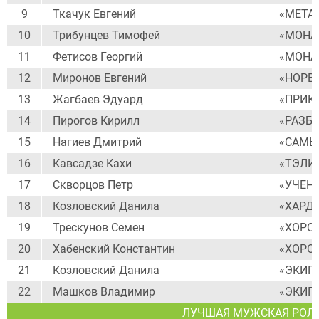
9
Ткачук Евгений
«МЕТА
10
Трибунцев Тимофей
«МОНАХ
11
Фетисов Георгий
«МОНАХ
12
Миронов Евгений
«НОРВ
13
Жагбаев Эдуард
«ПРИК
14
Пирогов Кирилл
«РАЗБ
15
Нагиев Дмитрий
«САМЫ
16
Кавсадзе Кахи
«ТЭЛИ 
17
Скворцов Петр
«УЧЕН
18
Козловский Данила
«ХАРД
19
Трескунов Семен
«ХОРО
20
Хабенский Константин
«ХОРО
21
Козловский Данила
«ЭКИП
22
Машков Владимир
«ЭКИП
ЛУЧШАЯ МУЖСКАЯ РОЛЬ