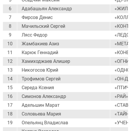
6
Адабашьян Александр
«ЖИЛИ
7
Фирсов Денис
«КОЛЛ
8
Мачильский Сергей
«КОНТ
9
Лясс Федор
«ЛЕДО
10
Жамбакиев Азиз
«МЕТА
11
Карюк Геннадий
«КОНЕ
12
Хамиходжаев Алишер
«ОГНИ
13
Никогосов Юрий
«ОДНО
14
Трофимов Сергей
«ОН-Д
15
Середа Ксения
«ПТИЧ
16
Симонов Александр
«РАЙ»
17
Адельшин Марат
«СТАВ
18
Соловьева Мария
«ТАЙН
19
Опельянц Владислав
«УЧЕН