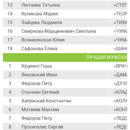
13
Лютаева Татьяна
«СТЕП
14
Куликова Мария
«ТЕОР
15
Зайцева Людмила
«ТИХИ
16
Смирнова-Марцинкевич Светлана
«ЧУМА
17
Вознесенская Юлия
«ЧУМА
18
Сафонова Елена
«ШАНС
ЛУЧШАЯ МУЖСКАЯ 
1
Куценко Гоша
«ВРАЧ»
2
Янковский Иван
«ДАМА
3
Федоров Петр
«ДУЭЛ
4
Стычкин Евгений
«КЛАД
5
Хабенский Константин
«КОЛЛ
6
Матвеев Максим
«КОНТ
7
Федоров Петр
«ЛЕДО
8
Пускепалис Сергей
«ЛЕДО