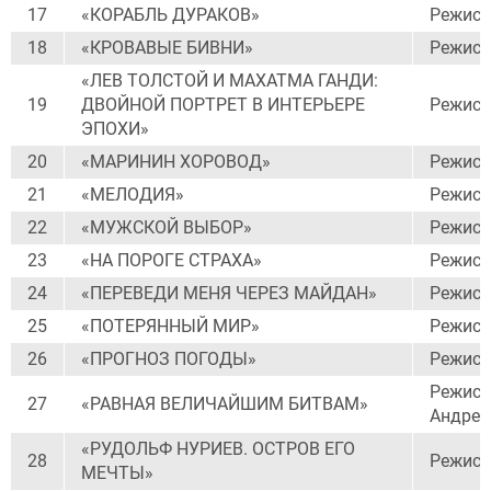
17
«КОРАБЛЬ ДУРАКОВ»
Режисс
18
«КРОВАВЫЕ БИВНИ»
Режисс
«ЛЕВ ТОЛСТОЙ И МАХАТМА ГАНДИ:
19
ДВОЙНОЙ ПОРТРЕТ В ИНТЕРЬЕРЕ
Режисс
ЭПОХИ»
20
«МАРИНИН ХОРОВОД»
Режисс
21
«МЕЛОДИЯ»
Режисс
22
«МУЖСКОЙ ВЫБОР»
Режисс
23
«НА ПОРОГЕ СТРАХА»
Режисс
24
«ПЕРЕВЕДИ МЕНЯ ЧЕРЕЗ МАЙДАН»
Режисс
25
«ПОТЕРЯННЫЙ МИР»
Режисс
26
«ПРОГНОЗ ПОГОДЫ»
Режисс
Режисс
27
«РАВНАЯ ВЕЛИЧАЙШИМ БИТВАМ»
Андрей
«РУДОЛЬФ НУРИЕВ. ОСТРОВ ЕГО
28
Режисс
МЕЧТЫ»