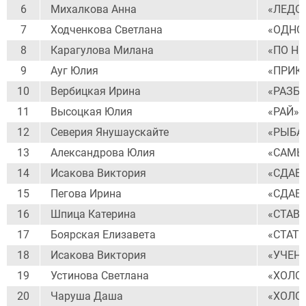
6
Михалкова Анна
«ЛЕДО
7
Ходченкова Светлана
«ОДНО
8
Карагулова Милана
«ПО Н
9
Ауг Юлия
«ПРИК
10
Вербицкая Ирина
«РАЗБ
11
Высоцкая Юлия
«РАЙ»
12
Северия Янушаускайте
«РЫБА
13
Александрова Юлия
«САМЫ
14
Исакова Виктория
«СДАЕ
15
Пегова Ирина
«СДАЕ
16
Шпица Катерина
«СТАВ
17
Боярская Елизавета
«СТАТУ
18
Исакова Виктория
«УЧЕН
19
Устинова Светлана
«ХОЛО
20
Чаруша Даша
«ХОЛО