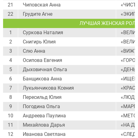
21
Чиповская Анна
«ЧИСТ
22
Грудите Агне
«ЭКИП
ЛУЧШАЯ ЖЕНСКАЯ РОЛЬ
1
Суркова Наталия
«ВЕЛИ
2
Снигирь Юлия
«ВЕЛИ
3
Слю Анна
«ВИЖУ
4
Осипова Евгения
«ГОРО
5
Дыховичная Ольга
«ДЕНЬ
6
Банщикова Анна
«ИЩЕЙ
7
Лукьянчикова Ксения
«КРАС
8
Пересильд Юлия
«ЛЮДМ
9
Погодина Ольга
«МАРГ
10
Андреева Паулина
«МЕТО
11
Михайлова Дарья
«НА Д
12
Иванова Светлана
«СЛЕД