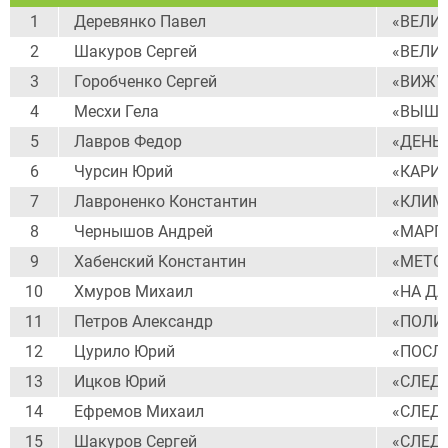
1
Деревянко Павел
«ВЕЛИ
2
Шакуров Сергей
«ВЕЛИ
3
Горобченко Сергей
«ВИЖУ
4
Месхи Гела
«ВЫШИ
5
Лавров Федор
«ДЕНЬ
6
Чурсин Юрий
«КАРИ
7
Лавроненко Константин
«КЛИМ
8
Чернышов Андрей
«МАРГ
9
Хабенский Константин
«МЕТО
10
Хмуров Михаил
«НА Д
11
Петров Александр
«ПОЛИ
12
Цурило Юрий
«ПОСЛ
13
Ицков Юрий
«СЛЕД
14
Ефремов Михаил
«СЛЕД
15
Шакуров Сергей
«СЛЕД