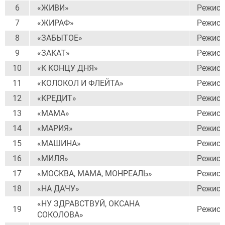
6
«ЖИВИ»
Режисс
7
«ЖИРАФ»
Режисс
8
«ЗАБЫТОЕ»
Режисс
9
«ЗАКАТ»
Режисс
10
«К КОНЦУ ДНЯ»
Режисс
11
«КОЛОКОЛ И ФЛЕЙТА»
Режисс
12
«КРЕДИТ»
Режисс
13
«МАМА»
Режисс
14
«МАРИЯ»
Режисс
15
«МАШИНА»
Режисс
16
«МИЛЯ»
Режисс
17
«МОСКВА, МАМА, МОНРЕАЛЬ»
Режисс
18
«НА ДАЧУ»
Режисс
«НУ ЗДРАВСТВУЙ, ОКСАНА
19
Режисс
СОКОЛОВА»