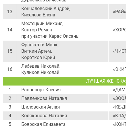
Кончаловский Андрей,
13
«РАЙ»
Киселева Елена
Местецкий Михаил,
14
Кантор Роман
«ХОРО
при участии Карас Оксаны
Франкетти Марк,
15
Виткин Артем,
«ЧИСТ
Коротков Юрий
Лебедев Николай,
16
«ЭКИП
Куликов Николай
ЛУЧШАЯ ЖЕНСКАЯ 
1
Раппопорт Ксения
«ДАМА
2
Павленкова Наталья
«ЗООЛ
3
Шиловская Аглая
«КЕ-ДЫ
4
Коляканова Наталья
«КЛАД
5
Боярская Елизавета
«КОНТ