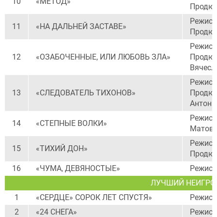
10
«МЕТОД»
Продюс
Режисс
11
«НА ДАЛЬНЕЙ ЗАСТАВЕ»
Продюс
Режисс
12
«ОЗАБОЧЕННЫЕ, ИЛИ ЛЮБОВЬ ЗЛА»
Продюс
Вячесл
Режисс
13
«СЛЕДОВАТЕЛЬ ТИХОНОВ»
Продюс
Антон 
Режисс
14
«СТЕПНЫЕ ВОЛКИ»
Матов
Режисс
15
«ТИХИЙ ДОН»
Продюс
16
«ЧУМА, ДЕВЯНОСТЫЕ»
Режисс
ЛУЧШИЙ НЕИГРО
1
«СЕРДЦЕ» СОРОК ЛЕТ СПУСТЯ»
Режисс
2
«24 СНЕГА»
Режисс