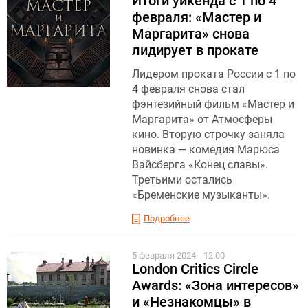
Итоги уикенда с 1 по 4
февраля: «Мастер и
Маргарита» снова
лидирует в прокате
Лидером проката России с 1 по
4 февраля снова стал
фэнтезийный фильм «Мастер и
Маргарита» от Атмосферы
кино. Вторую строчку заняла
новинка — комедия Марюса
Вайсберга «Конец славы».
Третьими остались
«Бременские музыканты».
Подробнее
5 февраля 2024
12:00
London Critics Circle
Awards: «Зона интересов»
и «Незнакомцы» в