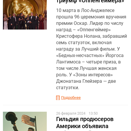
триумф «Оппенгеймера»
10 марта в Лос-Анджелесе
прошла 96 церемония вручения
премии Оскар. Лидер по числу
наград – «Оппенгеймер»
Кристофера Нолана, забравший
семь статуэток, включая
награду за Лучший фильм. У
«Бедных-несчастных» Йоргоса
Лантимоса – четыре приза, в
том числе Лучшая женская
роль. У «Зоны интересов»
Джонатана Глейзера — две
статуэтки.
Подробнее
26 февраля 2024
13:50
Гильдия продюсеров
Америки объявила