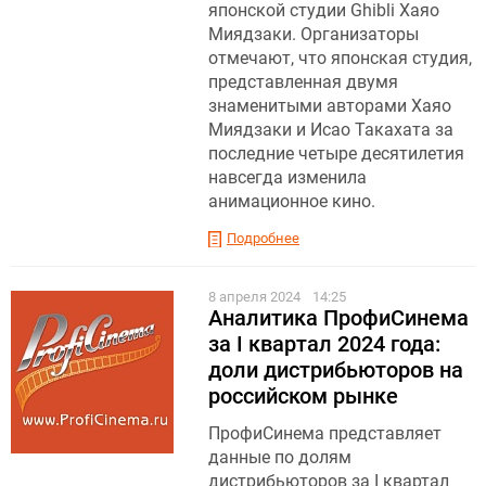
японской студии Ghibli Хаяо
Миядзаки. Организаторы
отмечают, что японская студия,
представленная двумя
знаменитыми авторами Хаяо
Миядзаки и Исао Такахата за
последние четыре десятилетия
навсегда изменила
анимационное кино.
Подробнее
8 апреля 2024
14:25
Аналитика ПрофиСинема
за I квартал 2024 года:
доли дистрибьюторов на
российском рынке
ПрофиСинема представляет
данные по долям
дистрибьюторов за I квартал