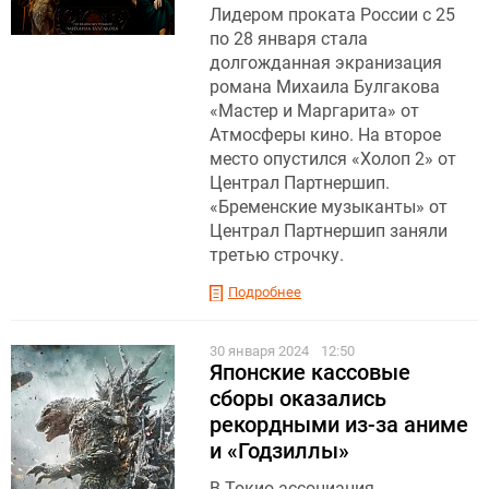
Лидером проката России с 25
по 28 января стала
долгожданная экранизация
романа Михаила Булгакова
«Мастер и Маргарита» от
Атмосферы кино. На второе
место опустился «Холоп 2» от
Централ Партнершип.
«Бременские музыканты» от
Централ Партнершип заняли
третью строчку.
Подробнее
30 января 2024
12:50
Японские кассовые
сборы оказались
рекордными из-за аниме
и «Годзиллы»
В Токио ассоциация