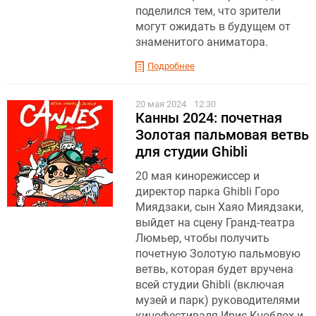
поделился тем, что зрители
могут ожидать в будущем от
знаменитого аниматора.
Подробнее
20 мая 2024
12:30
Канны 2024: почетная
Золотая пальмовая ветвь
для студии Ghibli
20 мая кинорежиссер и
директор парка Ghibli Горо
Миядзаки, сын Хаяо Миядзаки,
выйдет на сцену Гранд-театра
Люмьер, чтобы получить
почетную Золотую пальмовую
ветвь, которая будет вручена
всей студии Ghibli (включая
музей и парк) руководителями
кинофестиваля Ирис Кноблох и