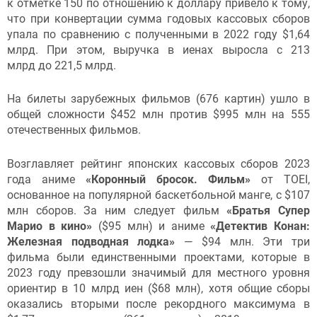
к отметке 150 по отношению к доллару привело к тому,
что при конвертации сумма годовых кассовых сборов
упала по сравнению с полученными в 2022 году $1,64
млрд. При этом, выручка в иенах выросла с 213
млрд до 221,5 млрд.
На билеты зарубежных фильмов (676 картин) ушло в
общей сложности $452 млн против $995 млн на 555
отечественных фильмов.
Возглавляет рейтинг японских кассовых сборов 2023
года аниме
«Коронный бросок. Фильм»
от TOEI,
основанное на популярной баскетбольной манге, с $107
млн сборов. За ним следует фильм
«Братья Супер
Марио в кино»
($95 млн) и аниме
«Детектив Конан:
Железная подводная лодка»
— $94 млн. Эти три
фильма были единственными проектами, которые в
2023 году превзошли значимый для местного уровня
ориентир в 10 млрд иен ($68 млн), хотя общие сборы
оказались вторыми после рекордного максимума в