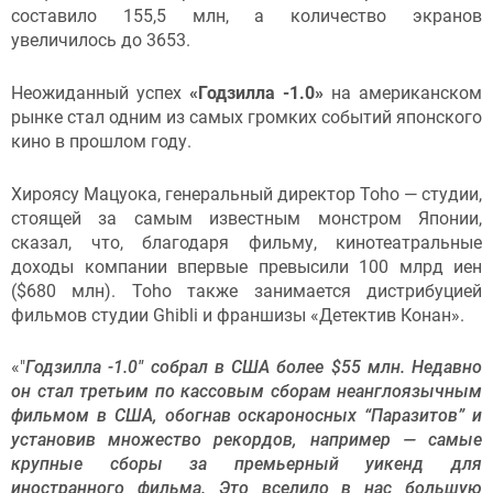
составило 155,5 млн, а количество экранов
увеличилось до 3653.
Неожиданный успех
«Годзилла -1.0»
на американском
рынке стал одним из самых громких событий японского
кино в прошлом году.
Хироясу Мацуока, генеральный директор Toho — студии,
стоящей за самым известным монстром Японии,
сказал, что, благодаря фильму, кинотеатральные
доходы компании впервые превысили 100 млрд иен
($680 млн). Toho также занимается дистрибуцией
фильмов студии Ghibli и франшизы «Детектив Конан».
«"
Годзилла -1.0" собрал в США более $55 млн. Недавно
он стал третьим по кассовым сборам неанглоязычным
фильмом в США, обогнав оскароносных “Паразитов” и
установив множество рекордов, например — самые
крупные сборы за премьерный уикенд для
иностранного фильма. Это вселило в нас большую