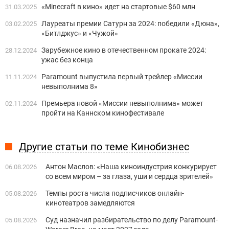
«Minecraft в кино» идет на стартовые $60 млн
31.03.2025
Лауреаты премии Сатурн за 2024: победили «Дюна»,
03.02.2025
«Битлджус» и «Чужой»
Зарубежное кино в отечественном прокате 2024:
28.12.2024
ужас без конца
Paramount выпустила первый трейлер «Миссии
11.11.2024
невыполнима 8»
Премьера новой «Миссии невыполнима» может
02.11.2024
пройти на Каннском кинофестивале
Другие статьи по теме Кинобизнес
Антон Маслов: «Наша киноиндустрия конкурирует
06.08.2026
со всем миром – за глаза, уши и сердца зрителей»
Темпы роста числа подписчиков онлайн-
05.08.2026
кинотеатров замедляются
Суд назначил разбирательство по делу Paramount-
05.08.2026