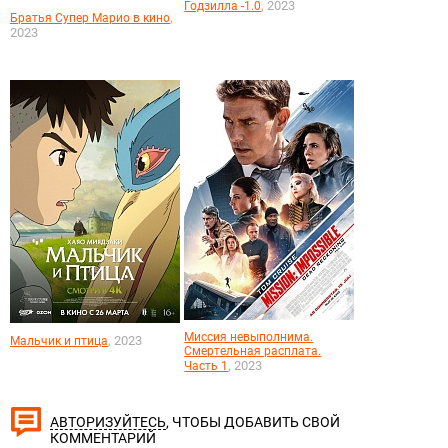
, 2023
Годзилла -1.0
,
Братья Супер Марио в кино
2023
Миссия невыполнима.
, 2023
Мальчик и птица
Смертельная расплата.
, 2023
Часть 1
, ЧТОБЫ ДОБАВИТЬ СВОЙ
АВТОРИЗУЙТЕСЬ
КОММЕНТАРИЙ