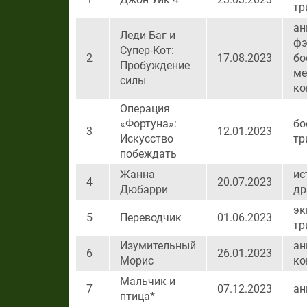
тр
ан
Леди Баг и
фэ
Супер-Кот:
2
17.08.2023
бо
Пробуждение
ме
силы
ко
Операция
«Фортуна»:
бо
3
12.01.2023
Искусство
тр
побеждать
Жанна
ис
4
20.07.2023
Дюбарри
др
эк
5
Переводчик
01.06.2023
тр
Изумительный
ан
6
26.01.2023
Морис
ко
Мальчик и
7
07.12.2023
ан
птица*