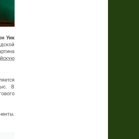
н Уик
дской
артина
ийскую
ляется
ыс. В
гового
ненты.