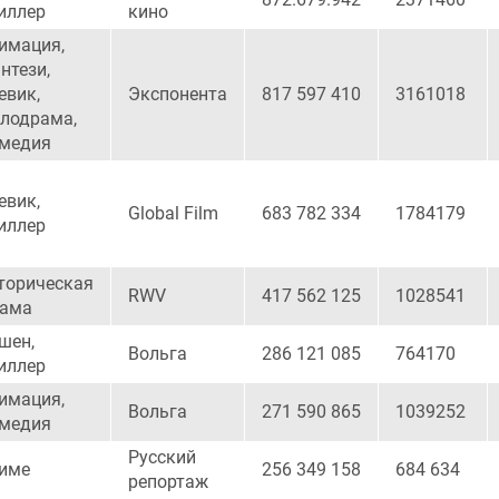
иллер
кино
имация,
нтези,
евик,
Экспонента
817 597 410
3161018
лодрама,
медия
евик,
Global Film
683 782 334
1784179
иллер
торическая
RWV
417 562 125
1028541
ама
шен,
Вольга
286 121 085
764170
иллер
имация,
Вольга
271 590 865
1039252
медия
Русский
име
256 349 158
684 634
репортаж