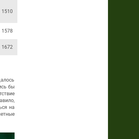
1510
1578
1672
далось
ись бы
тствие
авило,
ься на
метные