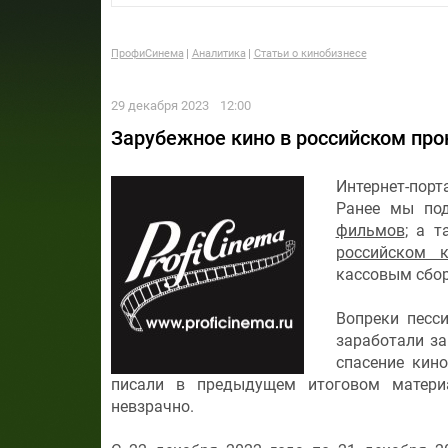
ПрофиСинема
Аналитика
Статьи о кинобизнесе
29 декабря 2023
12:00
Зарубежное кино в российском прок
Интернет-пор
Ранее мы по
фильмов
; а 
российском к
кассовым сбор
Вопреки песс
заработали за
спасение кин
писали в предыдущем итоговом материа
невзрачно.