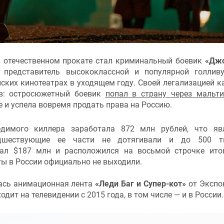
отечественном прокате стал криминальный боевик
«Джо
редставитель высококлассной и популярной голливу
ких кинотеатрах в уходящем году. Своей легализацией к
тв: остросюжетный боевик
попал в страну через мальт
te и успела вовремя продать права на Россию.
димого киллера заработала 872 млн рублей, что яв
дшествующие ее части не дотягивали и до 500 т
ал $187 млн и расположился на восьмой строчке ито
нты в России официально не выходили.
ась анимационная лента
«Леди Баг и Супер-кот»
от Экспо
дит на телевидении с 2015 года, в том числе — и в России.