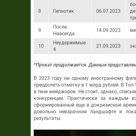
бо
8
Гипнотик
06.07.2023
де
тр
После.
9
14.09.2023
ме
Навсегда
Неудержимые
10
21.09.2023
эк
4
*Прокат продолжается. Данные представлены
В 2023 году ни одному иностранному фил
преодолеть отметку в 1 млрд рублей. В Топ
в тени мейджоров. Не стоит, однако, списы
конкуренции. Практически за каждым и
сформированный еще в докризисные време
довольно невзрачном ландшафте и пока
результаты.