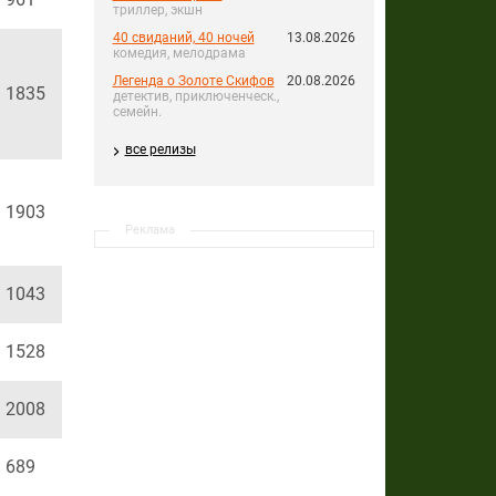
триллер, экшн
40 свиданий, 40 ночей
13.08.2026
комедия, мелодрама
Легенда о Золоте Скифов
20.08.2026
1835
детектив, приключенческ.,
семейн.
все релизы
1903
Реклама
1043
1528
2008
689