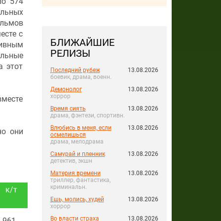
ло 574
альных
ильмов
есте с
БЛИЖАЙШИЕ
тивным
РЕЛИЗЫ
альные
а этот
Последний рубеж
13.08.2026
боевик, драма, военн.
Демонолог
13.08.2026
хоррор
вместе
Время сиять
13.08.2026
драма, фэнтези, спортивн.
Влюбись в меня, если
13.08.2026
но они
осмелишься
драма, мелодрама
Самурай и пленник
13.08.2026
детектив, экшн
Материя времени
13.08.2026
триллер, фантастика,
криминальн.
к/т
Ешь, молись, худей
13.08.2026
хоррор
Во власти страха
13.08.2026
961