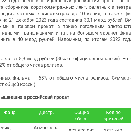
023 года всего в официальный российский прокат выш
та сборников короткометражных лент, балетных и театр
 представленных в кинотеатрах до 10 копий, а также ф
 на 21 декабря 2023 года составила 30,1 млрд рублей. Вм
ными в теневой прокат, а также легальным альтерна
ортивными трансляциями и т.п. на большом экране) фин
нить в 40 млрд рублей. Напомним, по итогам 2022 год
авляют 8,8 млрд рублей (30% от официальной кассы). Но 
2% от общего числа релизов.
анных фильма — 63% от общего числа релизов. Суммар
от общей кассы).
вышедших в российский прокат
Жанр
Дистр.
Общие
Кол-во
сборы
зрителей
евик,
Атмосфера
872.679.942
2371460