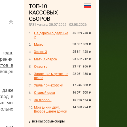
ТОП-10
КАССОВЫХ
СБОРОВ
№31 уикенд 30.07.2026 - 02.08.2026
На деревню дедушке
45 939 740
руб.
2
Майкл
38 387 809
руб.
Холоп 3
25 841 128
 года.
руб.
рения,
Матч Акпарса
23 662 712
руб.
ктов в
Счастье
23 491 956
руб.
вящен
Зловещие мертвецы:
22 081 130
руб.
пекло
Ушла по-чеховски
17 746 088
руб.
и даже
Старый орел
16 071 500
руб.
клад в
За любовь
15 940 463
руб.
рых мы
Мой дикий друг.
14 598 274
руб.
ольно
Возвращение домой
все кассовые сборы