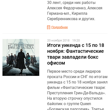
30 лент, среди них работы
Алексея Федорченко, Алексея
Германа-мл., Кирилла
Серебренникова и других.
Подробнее
20 ноября 2018
19:20
Итоги уикенда с 15 по 18
ноября: Фантастические
твари завладели бокс
офисом
Первое место среди лидеров
проката России и СНГ по итогам
уикенда с 15 по 18 ноября занял
фильм «Фантастические твари:
Преступления Грин-Де-Вальда».
На вторую строчку опустился
байопик о группе Queen
«Богемская рапсодия». Третье