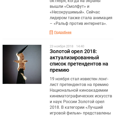
октября, когда на экраны
вышли «Смолфут» и
«Несокрушимый». Сейчас
лидером также стала анимация
– «Ральф против интернета».
Подробнее
23 ноября 2018
14:40
Золотой орел 2018:
актуализированный
список претендентов на
премию
19 ноября стал известен лонг-
лист претендентов на премию
Национальной киноакадемии
кинематографических искусств
и наук России Золотой орел
2018. В категории «Лучший
игровой фильм» представлены