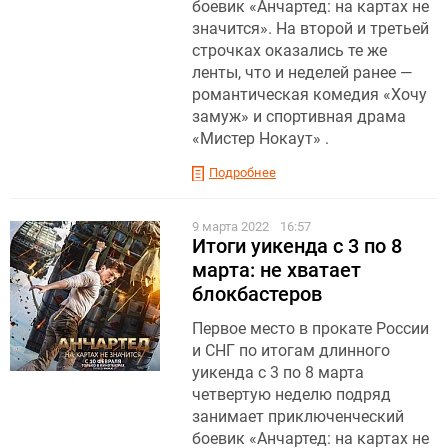
боевик «Анчартед: на картах не
значится». На второй и третьей
строчках оказались те же
ленты, что и неделей ранее —
романтическая комедия «Хочу
замуж» и спортивная драма
«Мистер Нокаут» .
Подробнее
9 марта 2022
16:57
Итоги уикенда с 3 по 8
марта: не хватает
блокбастеров
Первое место в прокате России
и СНГ по итогам длинного
уикенда с 3 по 8 марта
четвертую неделю подряд
занимает приключенческий
боевик «Анчартед: на картах не