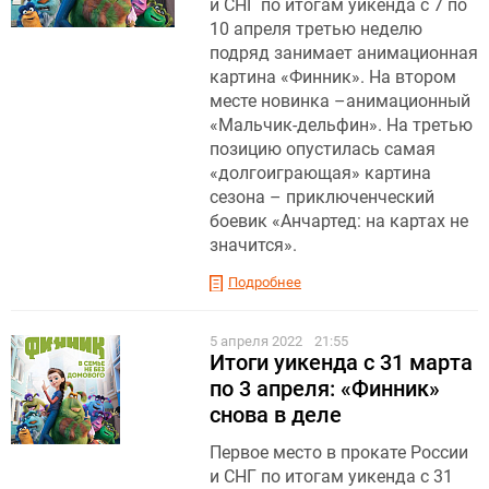
и СНГ по итогам уикенда с 7 по
10 апреля третью неделю
подряд занимает анимационная
картина «Финник». На втором
месте новинка –анимационный
«Мальчик-дельфин». На третью
позицию опустилась самая
«долгоиграющая» картина
сезона – приключенческий
боевик «Анчартед: на картах не
значится».
Подробнее
5 апреля 2022
21:55
Итоги уикенда с 31 марта
по 3 апреля: «Финник»
снова в деле
Первое место в прокате России
и СНГ по итогам уикенда с 31