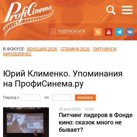
ПОДПИСАТЬСЯ
В ФОКУСЕ:
ВЕНЕЦИЯ 2026
СПБМКФ 2026
ПИТЧИНГИ
КИНОБИЗНЕС
Юрий Клименко. Упоминания
на ПрофиСинема.ру
Период с
по
показать
30 мая 2026
10:05
Питчинг лидеров в Фонде
кино: сказок много не
бывает?