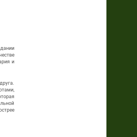
здании
честве
ария и
друга.
отами,
оторая
ильной
острее