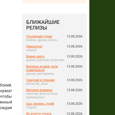
БЛИЖАЙШИЕ
РЕЛИЗЫ
Последний рубеж
13.08.2026
боевик, драма, военн.
Демонолог
13.08.2026
хоррор
Время сиять
13.08.2026
драма, фэнтези, спортивн.
Влюбись в меня, если
13.08.2026
осмелишься
драма, мелодрама
Самурай и пленник
13.08.2026
детектив, экшн
бокий.
Материя времени
13.08.2026
формат
триллер, фантастика,
 чтобы
криминальн.
оенный
Ешь, молись, худей
13.08.2026
рождая
хоррор
Во власти страха
13.08.2026