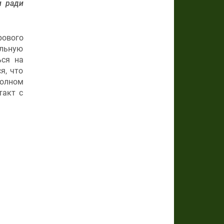
и ради
ового
ильную
ься на
я, что
полном
такт с