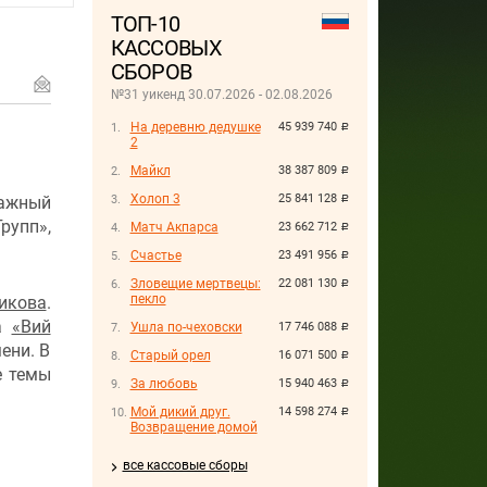
ТОП-10
КАССОВЫХ
СБОРОВ
№31 уикенд 30.07.2026 - 02.08.2026
На деревню дедушке
45 939 740
руб.
2
Майкл
38 387 809
руб.
Холоп 3
25 841 128
ражный
руб.
рупп»,
Матч Акпарса
23 662 712
руб.
Счастье
23 491 956
руб.
Зловещие мертвецы:
22 081 130
руб.
пекло
икова
.
ма
«Вий
Ушла по-чеховски
17 746 088
руб.
ени. В
Старый орел
16 071 500
руб.
е темы
За любовь
15 940 463
руб.
Мой дикий друг.
14 598 274
руб.
Возвращение домой
все кассовые сборы