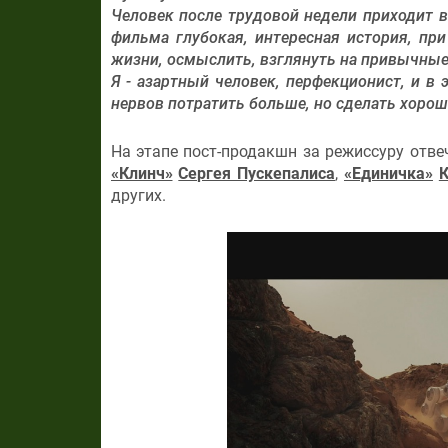
Человек после трудовой недели приходит в
фильма глубокая, интересная история, при
жизни, осмыслить, взглянуть на привычные,
Я - азартный человек, перфекционист, и в
нервов потратить больше, но сделать хорош
На этапе пост-продакшн за режиссуру отв
«Клинч»
Сергея Пускепалиса
,
«Единичка»
К
других.