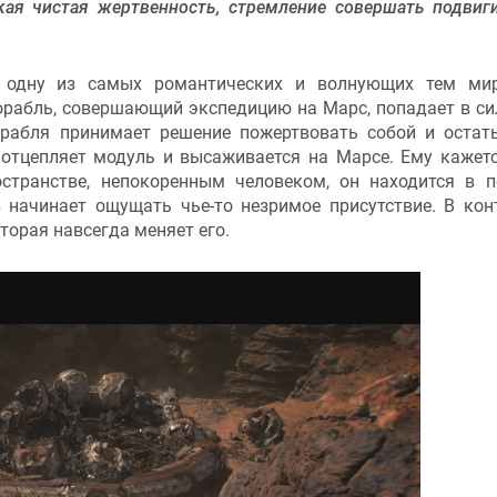
кая чистая жертвенность, стремление совершать подвиг
 одну из самых романтических и волнующих тем мир
орабль, совершающий экспедицию на Марс, попадает в с
рабля принимает решение пожертвовать собой и остат
 отцепляет модуль и высаживается на Марсе. Ему кажетс
странстве, непокоренным человеком, он находится в 
 начинает ощущать чье-то незримое присутствие. В кон
торая навсегда меняет его.