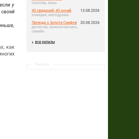
триллер, экшн
если у
40 свиданий, 40 ночей
13.08.2026
 своей
комедия, мелодрама
Легенда о Золоте Скифов
20.08.2026
еньше,
детектив, приключенческ.,
семейн.
все релизы
х, как
ногих
Реклама