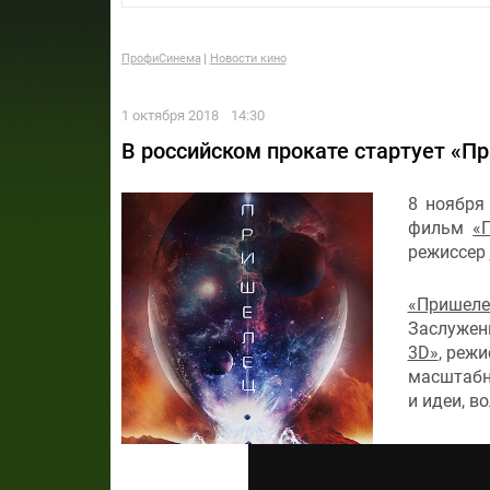
ПрофиСинема
Новости кино
1 октября 2018
14:30
В российском прокате стартует «П
8 ноября
фильм
«
режиссер
«Пришеле
Заслужен
3D»
, реж
масштабн
и идеи, в