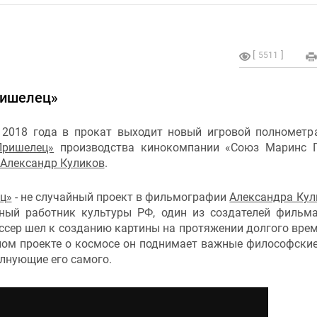
5511
ришелец»
 2018 года в прокат выходит новый игровой полномет
Пришелец»
производства кинокомпании «Союз Маринс Г
Александр Куликов
.
ц»
- не случайный проект в фильмографии
Александра Кул
ный работник культуры РФ, один из создателей филь
иссер шел к созданию картины на протяжении долгого врем
ом проекте о космосе он поднимает важные философски
олнующие его самого.