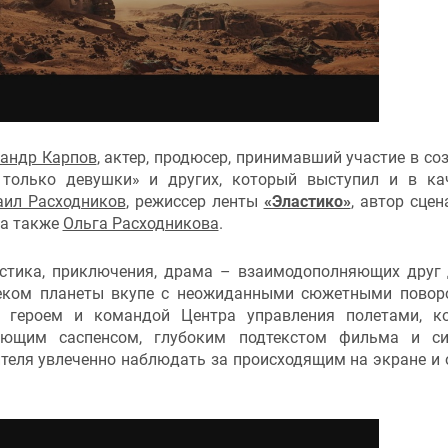
андр Карпов
, актер, продюсер, принимавший участие в со
 только девушки» и других, который выступил и в ка
ил Расходников
, режиссер ленты
«Эластико»
, автор сцен
, а также
Ольга Расходникова
.
астика, приключения, драма – взаимодополняющих друг 
веком планеты вкупе с неожиданными сюжетными повор
й героем и командой Центра управления полетами, к
тающим саспенсом, глубоким подтекстом фильма и с
теля увлеченно наблюдать за происходящим на экране и 