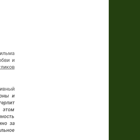
фильма
юбви и
уликов
тивный
роны и
терпит
В этом
нность
ино за
альное