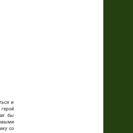
ться и
 герой
как бы
ровыми
еку со