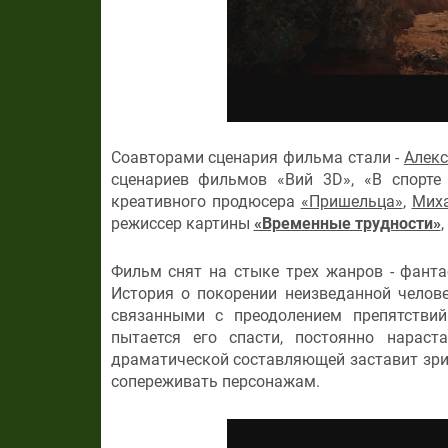
Соавторами сценария фильма стали -
Алекс
сценариев фильмов «Вий 3D», «В спорте
креативного продюсера
«Пришельца»
,
Миха
режиссер картины
«Временные трудности»
Фильм снят на стыке трех жанров - фант
История о покорении неизведанной чело
связанными с преодолением препятстви
пытается его спасти, постоянно нарас
драматической составляющей заставит зри
сопереживать персонажам.