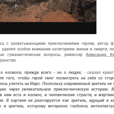
оса с захватывающими приключениями героев, автор 
, уделяя особое внимание категориям жизни и смерти, л
ые гуманистические вопросы, режиссер
Александр К
ранстве.
о космосе, прежде всего - он о людях,
- сказал креа
ля того, чтобы герой смог посмотреть на себя со сто
ось улететь на Марс. Поскольку современный зритель не 
дею через увлекательную приключенческую историю. 
 нем есть и космос, и человеческие страсти, и жертве
ия. В картине не разочаруется как зритель, идущий в к
 и зритель, которому интересно глубокое, интеллекту