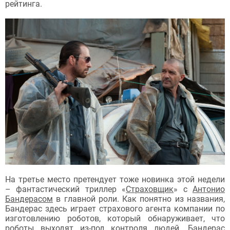
рейтинга.
На третье место претендует тоже новинка этой недели
– фантастический триллер «
Страховщик
» с
Антонио
Бандерасом
в главной роли. Как понятно из названия,
Бандерас здесь играет страхового агента компании по
изготовлению роботов, который обнаруживает, что
роботы выходят из-под контроля людей. Бандерас