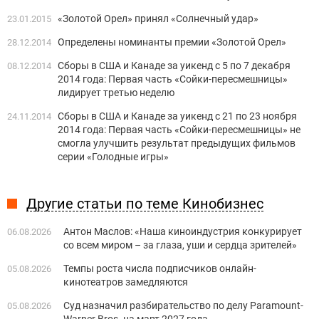
«Золотой Орел» принял «Солнечный удар»
23.01.2015
Определены номинанты премии «Золотой Орел»
28.12.2014
Сборы в США и Канаде за уикенд с 5 по 7 декабря
08.12.2014
2014 года: Первая часть «Сойки-пересмешницы»
лидирует третью неделю
Сборы в США и Канаде за уикенд с 21 по 23 ноября
24.11.2014
2014 года: Первая часть «Сойки-пересмешницы» не
смогла улучшить результат предыдущих фильмов
серии «Голодные игры»
Другие статьи по теме Кинобизнес
Антон Маслов: «Наша киноиндустрия конкурирует
06.08.2026
со всем миром – за глаза, уши и сердца зрителей»
Темпы роста числа подписчиков онлайн-
05.08.2026
кинотеатров замедляются
Суд назначил разбирательство по делу Paramount-
05.08.2026