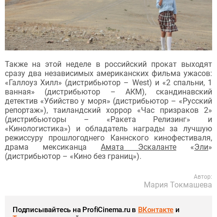
Также на этой неделе в российский прокат выходят
сразу два независимых американских фильма ужасов:
«Галлоуз Хилл» (дистрибьютор – West) и «2 спальни, 1
ванная» (дистрибьютор – АКМ), скандинавский
детектив «Убийство у моря» (дистрибьютор – «Русский
репортаж»), таиландский хоррор «Час призраков 2»
(дистрибьюторы – «Ракета Релизинг» и
«Кинологистика») и обладатель награды за лучшую
режиссуру прошлогоднего Каннского кинофестиваля,
драма мексиканца
Амата Эскаланте
«
Эли
»
(дистрибьютор – «Кино без границ»).
Автор:
Мария Токмашева
Подписывайтесь на ProfiCinema.ru в
ВКонтакте
и