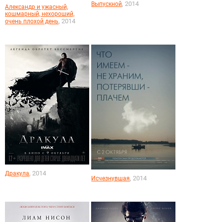
, 2014
Выпускной
Александр и ужасный,
кошмарный, нехороший,
, 2014
очень плохой день
, 2014
Дракула
, 2014
Исчезнувшая