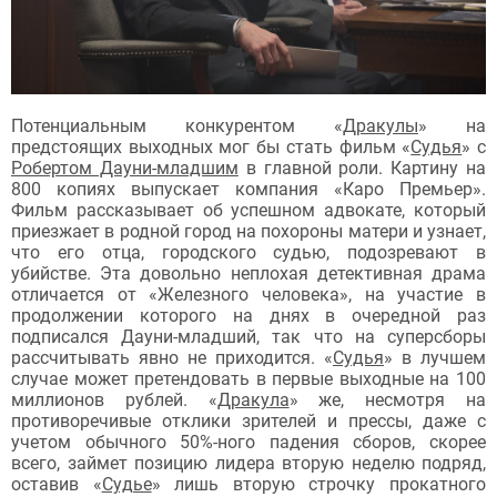
Потенциальным конкурентом «
Дракулы
» на
предстоящих выходных мог бы стать фильм «
Судья
» с
Робертом Дауни-младшим
в главной роли. Картину на
800 копиях выпускает компания «Каро Премьер».
Фильм рассказывает об успешном адвокате, который
приезжает в родной город на похороны матери и узнает,
что его отца, городского судью, подозревают в
убийстве. Эта довольно неплохая детективная драма
отличается от «Железного человека», на участие в
продолжении которого на днях в очередной раз
подписался Дауни-младший, так что на суперсборы
рассчитывать явно не приходится. «
Судья
» в лучшем
случае может претендовать в первые выходные на 100
миллионов рублей. «
Дракула
» же, несмотря на
противоречивые отклики зрителей и прессы, даже с
учетом обычного 50%-ного падения сборов, скорее
всего, займет позицию лидера вторую неделю подряд,
оставив «
Судье
» лишь вторую строчку прокатного