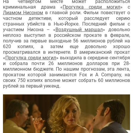
На четвертом месте может расположиться
криминальная драма «
Прогулка среди могил
» с
Лиамом Нисоном
в главной роли. Фильм повествует о
частном детективе, который расследует серию
странных убийств в Нью-Йорке. Последний фильм с
участием Нисона – «
Воздушный маршал
» довольно
неплохо выступил в российском прокате в феврале,
получив за первые выходные 56 миллионов рублей на
620 копиях, а затем еще довольно хорошо
просматривался в интернете. В американский прокат
«
Прогулка среди могил
» выходила в середине сентября
и собрала почти 26 миллионов долларов при 28-
миллионном бюджете. По нашим прогнозам, эта лента,
прокатом которой занимаются Fox и A Company, на
своих 750 копиях вполне может собрать 60 миллионов
рублей за первый уикенд.