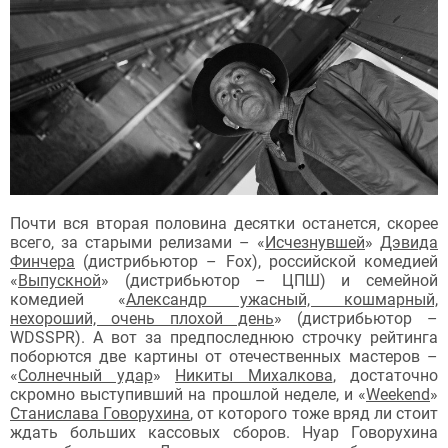
Почти вся вторая половина десятки останется, скорее
всего, за старыми релизами – «
Исчезнувшей
»
Дэвида
Финчера
(дистрибьютор – Fox), российской комедией
«
Выпускной
» (дистрибьютор – ЦПШ) и семейной
комедией «
Александр ужасный, кошмарный,
нехороший, очень плохой день
» (дистрибьютор –
WDSSPR). А вот за предпоследнюю строчку рейтинга
поборются две картины от отечественных мастеров –
«
Солнечный удар
»
Никиты Михалкова
, достаточно
скромно выступивший на прошлой неделе, и «
Weekend
»
Станислава Говорухина
, от которого тоже вряд ли стоит
ждать больших кассовых сборов. Нуар Говорухина