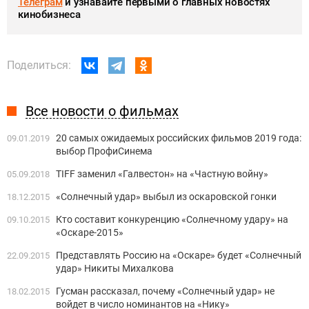
Телеграм
и узнавайте первыми о главных новостях
кинобизнеса
Поделиться:
Все новости о фильмах
20 самых ожидаемых российских фильмов 2019 года:
09.01.2019
выбор ПрофиСинема
TIFF заменил «Галвестон» на «Частную войну»
05.09.2018
«Солнечный удар» выбыл из оскаровской гонки
18.12.2015
Кто составит конкуренцию «Солнечному удару» на
09.10.2015
«Оскаре-2015»
Представлять Россию на «Оскаре» будет «Солнечный
22.09.2015
удар» Никиты Михалкова
Гусман рассказал, почему «Солнечный удар» не
18.02.2015
войдет в число номинантов на «Нику»