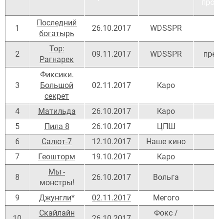
про
Последний
1
26.10.2017
WDSSPR
богатырь
Тор:
2
09.11.2017
WDSSPR
пре
Рагнарек
Фиксики.
3
Большой
02.11.2017
Каро
секрет
4
Матильда
26.10.2017
Каро
5
Пила 8
26.10.2017
ЦПШ
6
Салют-7
12.10.2017
Наше кино
7
Геошторм
19.10.2017
Каро
Мы -
8
26.10.2017
Вольга
монстры!
9
Джунгли
*
02.11.2017
Мегого
Скайлайн
Фокс /
10
26.10.2017