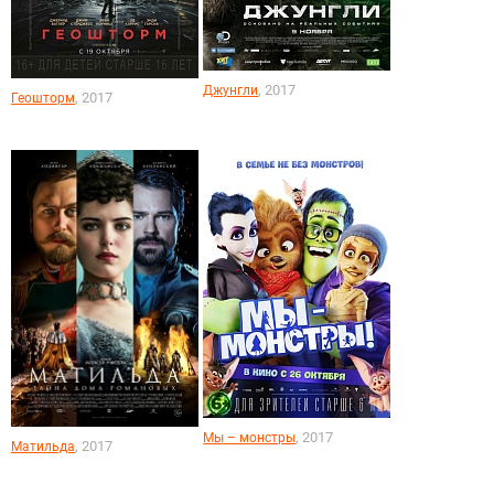
, 2017
Джунгли
, 2017
Геошторм
, 2017
Мы – монстры
, 2017
Матильда