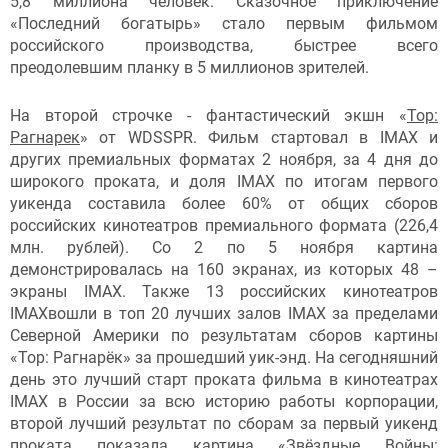
5,8 миллиона человек. Сказочное приключение
«Последний богатырь» стало первым фильмом
российского производства, быстрее всего
преодолевшим планку в 5 миллионов зрителей.
На второй строчке - фантастический экшн «
Тор:
Рагнарек
» от WDSSPR. Фильм стартовал в IMAX и
других премиальных форматах 2 ноября, за 4 дня до
широкого проката, и доля IMAX по итогам первого
уикенда составила более 60% от общих сборов
российских кинотеатров премиального формата (226,4
млн. рублей). Со 2 по 5 ноября картина
демонстрировалась на 160 экранах, из которых 48 –
экраны IMAX. Также 13 российских кинотеатров
IMAXвошли в топ 20 лучших залов IMAX за пределами
Северной Америки по результатам сборов картины
«Тор: Рагнарёк» за прошедший уик-энд. На сегодняшний
день это лучший старт проката фильма в кинотеатрах
IMAX в России за всю историю работы корпорации,
второй лучший результат по сборам за первый уикенд
проката показала картина «Звёздные Войны: