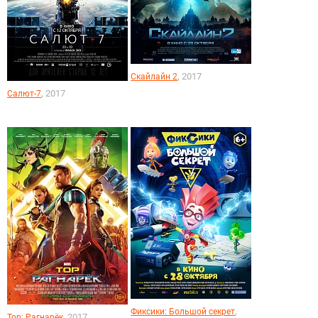
, 2017
Скайлайн 2
, 2017
Салют-7
,
Фиксики: Большой секрет
, 2017
Тор: Рагнарёк