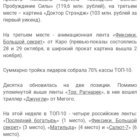
Пробуждение Силы» (119,6 млн. рублей), на третьем
месте – картина «Доктор Стрэндж» (103 млн. рублей за
первый уикенд).
На третьем месте - анимационная лента «
Фиксики.
Большой секрет
» от Каро (превью-показы состоялись
28 и 29 октября, в широкий прокат картина вышла 2
ноября).
Суммарно тройка лидеров собрала 70% кассы ТОП-10.
Десятка обновилась на две позиции. Помимо
упомянутой выше ленты «
Тор: Рагнарек
», в нее вошел
триллер «
Джунгли
» от Мегого.
На этой неделе в ТОП-10 - четыре российские ленты:
«
Последний богатырь
» (1 место), «
Фиксики. Большой
секрет
» (3 место), «
Матильда
» (4 место) и «
Салют-7
» (6
место).