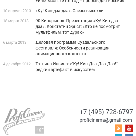
Уильямсон: «Этот год – прорыв для России»
«Ку! Кин-дза-дза»: Слезы высохли
10 апреля 2013
90 Кинорынок: Презентация «Ку! Кин-дза-
18 марта 2013
дза». Констатин Эрнст: «Кто не посмотрит
мультфильм, тот дурак»
Деловая программа Суздальского
6 марта 2013
фестиваля: Особенности реализации
анимационного контента
Татьяна Ильина: «"Ку! Кин-Дза-Дза-Дза!" -
4 декабря 2012
редкий артефакт в искусстве»
+7 (495) 728-6797
proficinema@gmail.com