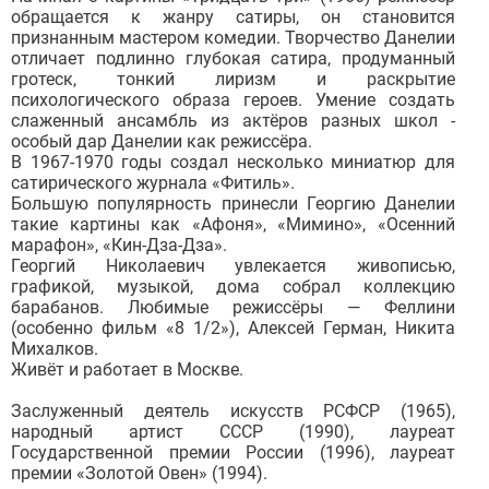
обращается к жанру сатиры, он становится
признанным мастером комедии. Творчество Данелии
отличает подлинно глубокая сатира, продуманный
гротеск, тонкий лиризм и раскрытие
психологического образа героев. Умение создать
слаженный ансамбль из актёров разных школ -
особый дар Данелии как режиссёра.
В 1967-1970 годы создал несколько миниатюр для
сатирического журнала «Фитиль».
Большую популярность принесли Георгию Данелии
такие картины как «Афоня», «Мимино», «Осенний
марафон», «Кин-Дза-Дза».
Георгий Николаевич увлекается живописью,
графикой, музыкой, дома собрал коллекцию
барабанов. Любимые режиссёры — Феллини
(особенно фильм «8 1/2»), Алексей Герман, Никита
Михалков.
Живёт и работает в Москве.
Заслуженный деятель искусств РСФСР (1965),
народный артист СССР (1990), лауреат
Государственной премии России (1996), лауреат
премии «Золотой Овен» (1994).