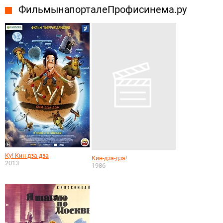
Фильмы на портале Профисинема.ру
Ку! Кин-дза-дза
Кин-дза-дза!
2013
1986