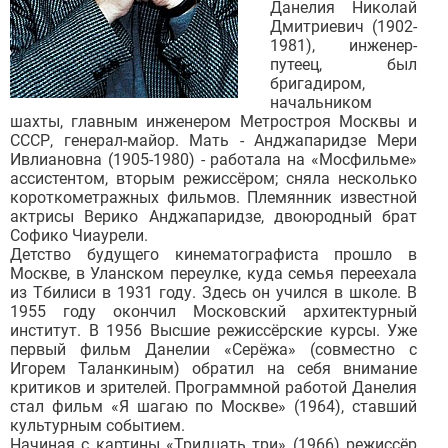
Данелия Николай
Дмитриевич (1902-
1981), инженер-
путеец, был
бригадиром,
начальником
шахты, главным инженером Метростроя Москвы и
СССР, генерал-майор. Мать - Анджапаридзе Мери
Ивлиановна (1905-1980) - работала на «Мосфильме»
ассистентом, вторым режиссёром; сняла несколько
короткометражных фильмов. Племянник известной
актрисы Верико Анджапаридзе, двоюродный брат
Софико Чиаурели.
Детство будущего кинематографиста прошло в
Москве, в Уланском переулке, куда семья переехала
из Тбилиси в 1931 году. Здесь он учился в школе. В
1955 году окончил Московский архитектурный
институт. В 1956 Высшие режиссёрские курсы. Уже
первый фильм Данелии «Серёжа» (совместно с
Игорем Таланкиным) обратил на себя внимание
критиков и зрителей. Программной работой Данелия
стал фильм «Я шагаю по Москве» (1964), ставший
культурным событием.
Начиная с картины «Тридцать три» (1966) режиссёр