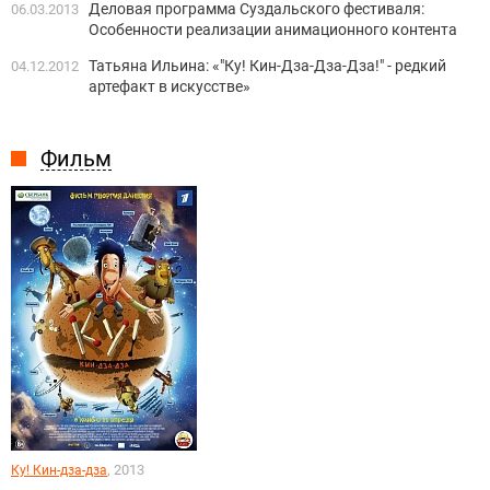
Деловая программа Суздальского фестиваля:
06.03.2013
Особенности реализации анимационного контента
Татьяна Ильина: «"Ку! Кин-Дза-Дза-Дза!" - редкий
04.12.2012
артефакт в искусстве»
Фильм
, 2013
Ку! Кин-дза-дза