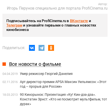
Автор:
Игорь Перунов специально для портала ProfiCinema.ru
Подписывайтесь на ProfiCinema.ru в
ВКонтакте
и
Телеграм
и узнавайте первыми о главных новостях
кинобизнеса
Поделиться:
Все новости о фильме
Умер режиссер Георгий Данелия
04.04.2019
Арт-директор премии APSA Максин Уильямсон: «Этот
02.11.2016
год – прорыв для России»
90 Кинорынок: Презентация «Ку! Кин-дза-дза».
18.03.2013
Констатин Эрнст: «Кто не посмотрит мультфильм, тот
дурак»