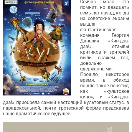
Сейчас мало кто
помнит, но двадцать
семь лет назад, когда
на советские экраны
вышла
фантастическая
комедия Георгия
Данелия «Кин-дза-
дза!», отзывы
критиков и зрителей
были, скажем так,
довольно
сдержанными.
Прошло некоторое
время, в обиход
пошло такое понятие,
как «культовое
кино», и «Кин-дза-
дза!» приобрела самый настоящий культовый статус, в
парадоксальной, почти гротескной форме предсказав
наше драматическое будущее.