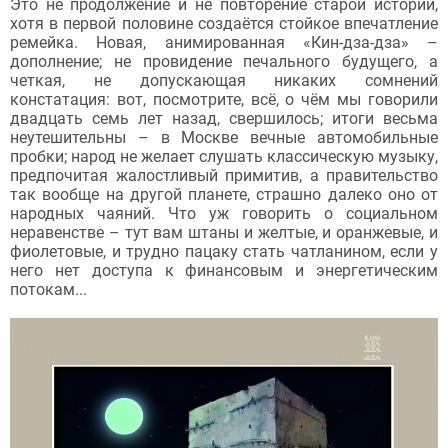
Это не продолжение и не повторение старой истории,
хотя в первой половине создаётся стойкое впечатление
ремейка. Новая, анимированная «Кин-дза-дза» –
дополнение; не провидение печального будущего, а
четкая, не допускающая никаких сомнений
констатация: вот, посмотрите, всё, о чём мы говорили
двадцать семь лет назад, свершилось; итоги весьма
неутешительны – в Москве вечные автомобильные
пробки; народ не желает слушать классическую музыку,
предпочитая жалостливый примитив, а правительство
так вообще на другой планете, страшно далеко оно от
народных чаяний. Что уж говорить о социальном
неравенстве – тут вам штаны и желтые, и оранжевые, и
фиолетовые, и трудно пацаку стать чатланином, если у
него нет доступа к финансовым и энергетическим
потокам...