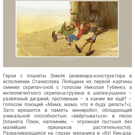
Герои с планеты Земля (инженера-конструктора в
исполнении Станислава Любщина из первой картины
сменил скрипач-сноб с голосом Николая Губенко, а
интеллигентного скрипача-грузина в шапке-ушанке –
развязный ди-джей, противным – а каким же ещё? –
голосом поющий «Мама, мама, что я буду делать?»).
Зато врезается в память миниробот, обладающий
уникальной способностью «ввёртываться» в песок
(планета Плюк, напомним, – огромная пустыня без
малейших признаков растительности).
Разваливающаяся на глазах механика в «
Ку! Кин-дза-