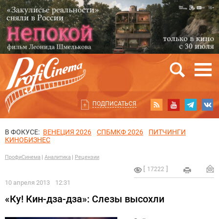
ПОДПИСАТЬСЯ
В ФОКУСЕ:
ВЕНЕЦИЯ 2026
СПБМКФ 2026
ПИТЧИНГИ
КИНОБИЗНЕС
ПрофиСинема
Аналитика
Рецензии
17222
10 апреля 2013
12:31
«Ку! Кин-дза-дза»: Слезы высохли