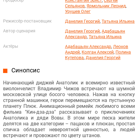
Константин Эрнст
,
Сергей
Сельянов
,
Ярмольник Леонид
,
Урушев Олег
Режиссёр-постановщик
Данелия Георгий
,
Татьяна Ильина
Автор сценария
Данелия Георгий
,
Адабашьян
Александр
,
Татьяна Ильина
Актёры
Адабашьян Александр
,
Леонов
Андрей
,
Колган Алексей
,
Полина
Кутепова
,
Данелия Георгий
Синопсис
Начинающий диджей Анатолик и всемирно известный
виолончелист Владимир Чижов встречают на шумной
московской улице босого человека. Нажав на кнопку
странной машинки, герои перемещаются на пустынную
планету Плюк. Анимационный ремейк любимого всеми
фильма "Кин-дза-дза" рассказывает о приключениях
Анатолика и дяди Вовы. В этом мире песка жители
делятся на две категории – пацаков и плюкан, простая
спичка обладает невероятной ценностью, а людей
встречают и провожают по цвету штанов.