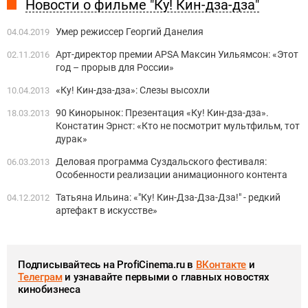
Новости о фильме "Ку! Кин-дза-дза"
Умер режиссер Георгий Данелия
04.04.2019
Арт-директор премии APSA Максин Уильямсон: «Этот
02.11.2016
год – прорыв для России»
«Ку! Кин-дза-дза»: Слезы высохли
10.04.2013
90 Кинорынок: Презентация «Ку! Кин-дза-дза».
18.03.2013
Констатин Эрнст: «Кто не посмотрит мультфильм, тот
дурак»
Деловая программа Суздальского фестиваля:
06.03.2013
Особенности реализации анимационного контента
Татьяна Ильина: «"Ку! Кин-Дза-Дза-Дза!" - редкий
04.12.2012
артефакт в искусстве»
Подписывайтесь на ProfiCinema.ru в
ВКонтакте
и
Телеграм
и узнавайте первыми о главных новостях
кинобизнеса