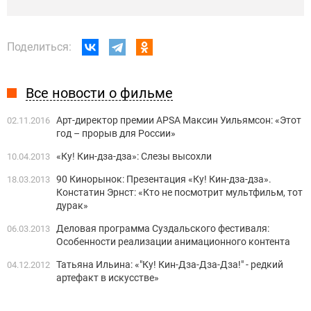
Поделиться:
Все новости о фильме
Арт-директор премии APSA Максин Уильямсон: «Этот
02.11.2016
год – прорыв для России»
«Ку! Кин-дза-дза»: Слезы высохли
10.04.2013
90 Кинорынок: Презентация «Ку! Кин-дза-дза».
18.03.2013
Констатин Эрнст: «Кто не посмотрит мультфильм, тот
дурак»
Деловая программа Суздальского фестиваля:
06.03.2013
Особенности реализации анимационного контента
Татьяна Ильина: «"Ку! Кин-Дза-Дза-Дза!" - редкий
04.12.2012
артефакт в искусстве»