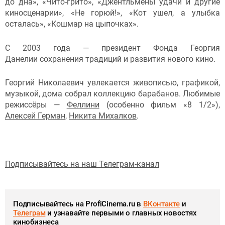
до дна», «Чито-грито», «Джентльмены удачи и другие
киносценарии», «Не горюй!», «Кот ушел, а улыбка
осталась», «Кошмар на цыпочках».
С 2003 года — президент Фонда Георгия
Данелии сохранения традиций и развития нового кино.
Георгий Николаевич увлекается живописью, графикой,
музыкой, дома собрал коллекцию барабанов. Любимые
режиссёры —
Феллини
(особенно фильм «8 1/2»),
Алексей Герман
,
Никита Михалков
.
Подписывайтесь на наш Телеграм-канал
Подписывайтесь на ProfiCinema.ru в
ВКонтакте
и
Телеграм
и узнавайте первыми о главных новостях
кинобизнеса