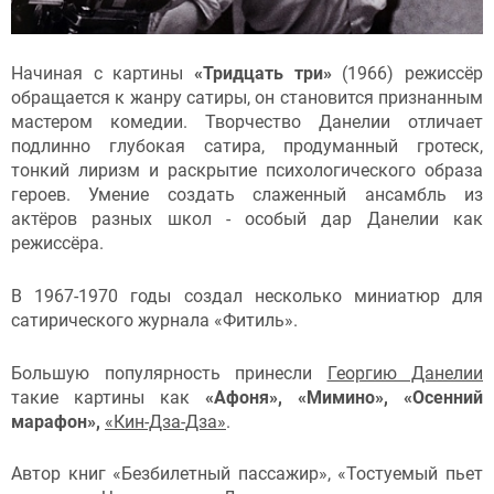
Начиная с картины
«Тридцать три»
(1966) режиссёр
обращается к жанру сатиры, он становится признанным
мастером комедии. Творчество Данелии отличает
подлинно глубокая сатира, продуманный гротеск,
тонкий лиризм и раскрытие психологического образа
героев. Умение создать слаженный ансамбль из
актёров разных школ - особый дар Данелии как
режиссёра.
В 1967-1970 годы создал несколько миниатюр для
сатирического журнала «Фитиль».
Большую популярность принесли
Георгию Данелии
такие картины как
«Афоня», «Мимино», «Осенний
марафон»,
«Кин-Дза-Дза»
.
Автор книг «Безбилетный пассажир», «Тостуемый пьет