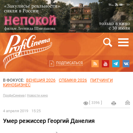
ПОДПИСАТЬСЯ
В ФОКУСЕ:
ВЕНЕЦИЯ 2026
СПБМКФ 2026
ПИТЧИНГИ
КИНОБИЗНЕС
ПрофиСинема
Новости кино
3396
4 апреля 2019
15:25
Умер режиссер Георгий Данелия