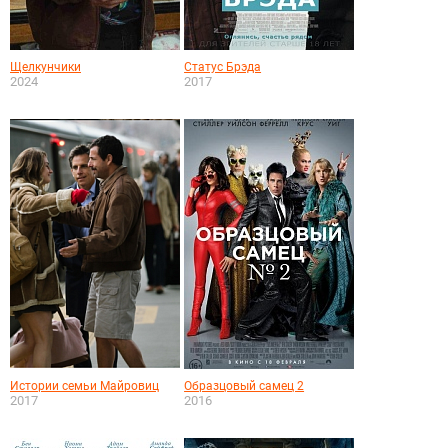
Щелкунчики
Статус Брэда
2024
2017
Истории семьи Майровиц
Образцовый самец 2
2017
2016