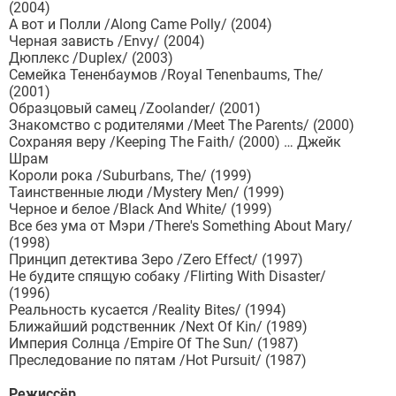
(2004)
А вот и Полли /Along Came Polly/ (2004)
Черная зависть /Envy/ (2004)
Дюплекс /Duplex/ (2003)
Семейка Тененбаумов /Royal Tenenbaums, The/
(2001)
Образцовый самец /Zoolander/ (2001)
Знакомство с родителями /Meet The Parents/ (2000)
Сохраняя веру /Keeping The Faith/ (2000) … Джейк
Шрам
Короли рока /Suburbans, The/ (1999)
Таинственные люди /Mystery Men/ (1999)
Черное и белое /Black And White/ (1999)
Все без ума от Мэри /There's Something About Mary/
(1998)
Принцип детектива Зеро /Zero Effect/ (1997)
Не будите спящую собаку /Flirting With Disaster/
(1996)
Реальность кусается /Reality Bites/ (1994)
Ближайший родственник /Next Of Kin/ (1989)
Империя Солнца /Empire Of The Sun/ (1987)
Преследование по пятам /Hot Pursuit/ (1987)
Режиссёр