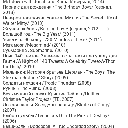
Meltdown with Jonah and Kumail/ (сериал, 2014)
Парни с дня рождения /The Birthday Boys/ (сериал,
2013)
Невероятная жизнь Уолтера Митти /The Secret Life of
Walter Mitty/ (2013)
Жгучая любовь /Burning Love/ (сериал, 2012 – ...)
Большой год /The Big Year/ (2011)
Успеть за 30 минут /30 Minutes or Less/ (2011)
Мегамозг /Megamind/ (2010)
Субмарина /Submarine/ (2010)
Ночь 140 твитов: Знаменитости твитят до упаду для
Гаити /A Night of 140 Tweets: A Celebrity Tweet-A-Thon
for Haiti/ (2010)
Мальчики: История братьев Шерман /The Boys: The
Sherman Brothers' Story/ (2009)
Солдаты неудачи /Tropic Thunder/ (2008)
Руины /The Ruins/ (2008)
Безымянный проект Кристин Тейлор /Untitled
Christine Taylor Project/ (ТВ, 2007)
Лезвия славы: Звездуны на льду /Blades of Glory/
(2007)
Выбор судьбы /Tenacious D in The Pick of Destiny/
(2006)
Вышибалы /Dodgeball: A True Underdog Story/ (2004)