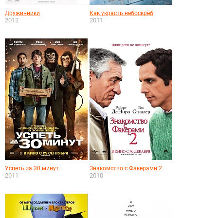
Дружинники
Как украсть небоскрёб
2012
2011
Успеть за 30 минут
Знакомство с Факерами 2
2011
2010