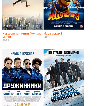
Невероятная жизнь Уолтера
Мадагаскар 3
Митти
2012
2013