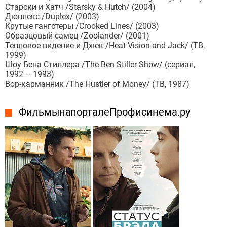
Старски и Хатч /Starsky & Hutch/ (2004)
Дюплекс /Duplex/ (2003)
Крутые гангстеры /Crooked Lines/ (2003)
Образцовый самец /Zoolander/ (2001)
Тепловое видение и Джек /Heat Vision and Jack/ (ТВ,
1999)
Шоу Бена Стиллера /The Ben Stiller Show/ (сериал,
1992 – 1993)
Вор-карманник /The Hustler of Money/ (ТВ, 1987)
Фильмы на портале Профисинема.ру