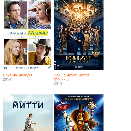
Пока мы молоды
Ночь в музее: Секрет
2014
гробницы
2014