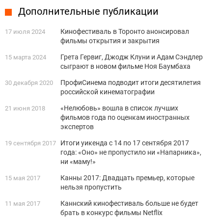
Дополнительные публикации
Кинофестиваль в Торонто анонсировал
17 июля 2024
фильмы открытия и закрытия
Грета Гервиг, Джодж Клуни и Адам Сэндлер
15 марта 2024
сыграют в новом фильме Ноя Баумбаха
ПрофиСинема подводит итоги десятилетия
30 декабря 2020
российской кинематографии
«Нелюбовь» вошла в список лучших
21 июня 2018
фильмов года по оценкам иностранных
экспертов
Итоги уикенда с 14 по 17 сентября 2017
19 сентября 2017
года: «Оно» не пропустило ни «Напарника»,
ни «маму!»
Канны 2017: Двадцать премьер, которые
15 мая 2017
нельзя пропустить
Каннский кинофестиваль больше не будет
11 мая 2017
брать в конкурс фильмы Netflix