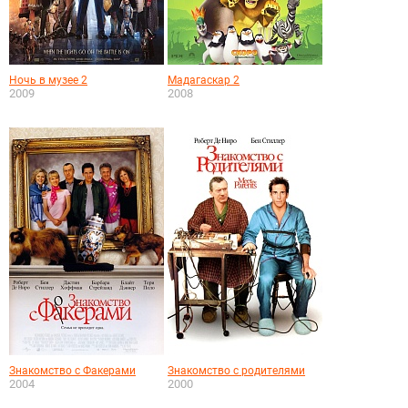
Ночь в музее 2
Мадагаскар 2
2009
2008
Знакомство с Факерами
Знакомство с родителями
2004
2000