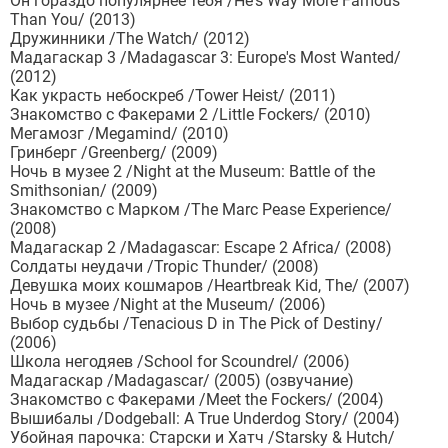
Он гораздо популярнее тебя /He's Way More Famous
Than You/ (2013)
Дружинники /The Watch/ (2012)
Мадагаскар 3 /Madagascar 3: Europe's Most Wanted/
(2012)
Как украсть небоскреб /Tower Heist/ (2011)
Знакомство с Факерами 2 /Little Fockers/ (2010)
Мегамозг /Megamind/ (2010)
Гринберг /Greenberg/ (2009)
Ночь в музее 2 /Night at the Museum: Battle of the
Smithsonian/ (2009)
Знакомство с Марком /The Marc Pease Experience/
(2008)
Мадагаскар 2 /Madagascar: Escape 2 Africa/ (2008)
Солдаты неудачи /Tropic Thunder/ (2008)
Девушка моих кошмаров /Heartbreak Kid, The/ (2007)
Ночь в музее /Night at the Museum/ (2006)
Выбор судьбы /Tenacious D in The Pick of Destiny/
(2006)
Школа негодяев /School for Scoundrel/ (2006)
Мадагаскар /Madagascar/ (2005) (озвучание)
Знакомство с Факерами /Meet the Fockers/ (2004)
Вышибалы /Dodgeball: A True Underdog Story/ (2004)
Убойная парочка: Старски и Хатч /Starsky & Hutch/