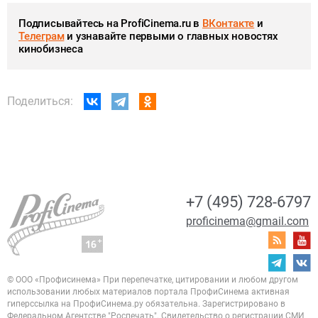
Подписывайтесь на ProfiCinema.ru в
ВКонтакте
и
Телеграм
и узнавайте первыми о главных новостях
кинобизнеса
Поделиться:
+7 (495) 728-6797
proficinema@gmail.com
© ООО «Профисинема»
При перепечатке, цитировании и любом другом
использовании любых материалов портала
ПрофиСинема активная
гиперссылка на ПрофиСинема.ру обязательна.
Зарегистрировано в
Федеральном Агентстве "Роспечать". Свидетельство о регистрации
СМИ