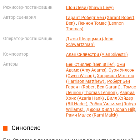
Режиссёр-постановщик
Шон Леви (Shawn Levy)
Автор сценария
Гарант Роберт Бен (Garant Robert
Ben)
,
Леннон Томас (Lennon
Thomas)
Оператор-постановщик
Джон Шварцман (John
Schwartzman)
Композитор
Алан Силвестри (Alan Silvestri)
Актёры
Бен Стиллер (Ben Stiller)
,
Эми
Адамс (Amy Adams)
,
Оуэн Уилсон
(Owen Wilson)
,
Харрисон Мэттью
(Harrison Matthew)
,
Роберт Бен
Гарант (Robert Ben Garant)
,
Томас
Леннон (Thomas Lennon)
,
Азариа
Хэнк (Azaria Hank)
,
Билл Хэйдер
(Bill Hader)
,
Робин Уильямс (Robyn
Williams)
,
Джона Хилл (Jonah Hill)
,
Рами Малек (Rami Malek)
Синопсис