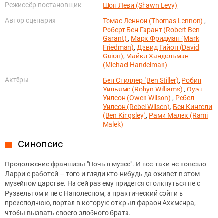
Режиссёр-постановщик
Шон Леви (Shawn Levy)
Автор сценария
Томас Леннон (Thomas Lennon)
,
Роберт Бен Гарант (Robert Ben
Garant)
,
Марк Фридман (Mark
Friedman)
,
Дэвид Гийон (David
Guion)
,
Майкл Хандельман
(Michael Handelman)
Актёры
Бен Стиллер (Ben Stiller)
,
Робин
Уильямс (Robyn Williams)
,
Оуэн
Уилсон (Owen Wilson)
,
Ребел
Уилсон (Rebel Wilson)
,
Бен Кингсли
(Ben Kingsley)
,
Рами Малек (Rami
Malek)
Синопсис
Продолжение франшизы "Ночь в музее". И все-таки не повезло
Ларри с работой – того и гляди кто-нибудь да оживет в этом
музейном царстве. На сей раз ему придется столкнуться не с
Рузвельтом и не с Наполеоном, а практический сойти в
преисподнюю, портал в которую открыл фараон Ахкменра,
чтобы вызвать своего злобного брата.