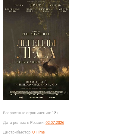
Возрастные ограничения:
12+
Дата релиза в России:
02.07.2026
Дистрибьютор:
U Films