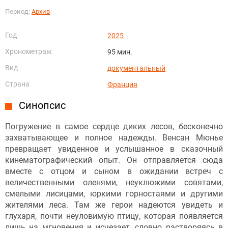
Период:
Архив
Год
2025
Хронометраж
95 мин.
Вид
документальный
Страна
Франция
Синопсис
Погружение в самое сердце диких лесов, бесконечно
захватывающее и полное надежды. Венсан Мюнье
превращает увиденное и услышанное в сказочный
кинематографический опыт. Он отправляется сюда
вместе с отцом и сыном в ожидании встреч с
величественными оленями, неуклюжими совятами,
смелыми лисицами, юркими горностаями и другими
жителями леса. Там же герои надеются увидеть и
глухаря, почти неуловимую птицу, которая появляется
лишь на мгновения и исчезает, словно растворяясь в