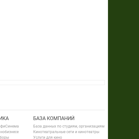
ИКА
БАЗА КОМПАНИЙ
офиСинема
База данных по студиям, организациям
инобизнесе
Кинотеатральные сети и кинотеатры
сборы
Услуги для кино