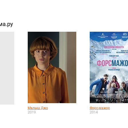
ма.ру
Малыш Джо
Форс-мажор
2019
2014