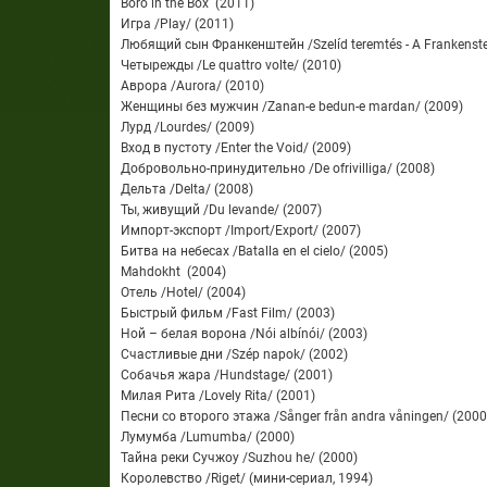
Boro in the Box (2011)
Игра /Play/ (2011)
Любящий сын Франкенштейн /Szelíd teremtés - A Frankenstei
Четырежды /Le quattro volte/ (2010)
Аврора /Aurora/ (2010)
Женщины без мужчин /Zanan-e bedun-e mardan/ (2009)
Лурд /Lourdes/ (2009)
Вход в пустоту /Enter the Void/ (2009)
Добровольно-принудительно /De ofrivilliga/ (2008)
Дельта /Delta/ (2008)
Ты, живущий /Du levande/ (2007)
Импорт-экспорт /Import/Export/ (2007)
Битва на небесах /Batalla en el cielo/ (2005)
Mahdokht (2004)
Отель /Hotel/ (2004)
Быстрый фильм /Fast Film/ (2003)
Ной – белая ворона /Nói albínói/ (2003)
Счастливые дни /Szép napok/ (2002)
Собачья жара /Hundstage/ (2001)
Милая Рита /Lovely Rita/ (2001)
Песни со второго этажа /Sånger från andra våningen/ (2000
Лумумба /Lumumba/ (2000)
Тайна реки Сучжоу /Suzhou he/ (2000)
Королевство /Riget/ (мини-сериал, 1994)