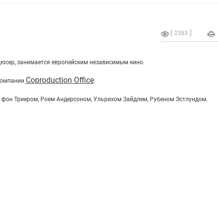
2383
юсер, занимается европейским независимым кино.
Coproduction Office
компании
.
 фон Триером, Роем Андерсоном, Ульрихом Зайдлем, Рубеном Эстлундом.