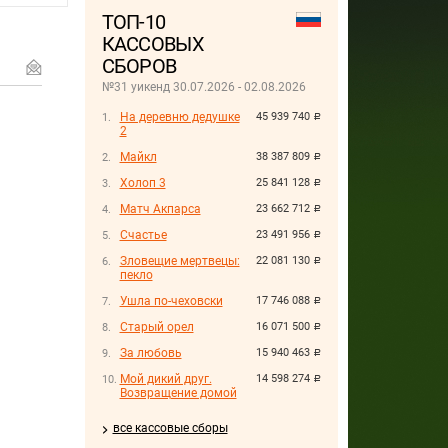
ТОП-10
КАССОВЫХ
СБОРОВ
№31 уикенд 30.07.2026 - 02.08.2026
На деревню дедушке
45 939 740
руб.
2
Майкл
38 387 809
руб.
Холоп 3
25 841 128
руб.
Матч Акпарса
23 662 712
руб.
Счастье
23 491 956
руб.
Зловещие мертвецы:
22 081 130
руб.
пекло
Ушла по-чеховски
17 746 088
руб.
Старый орел
16 071 500
руб.
За любовь
15 940 463
руб.
Мой дикий друг.
14 598 274
руб.
Возвращение домой
все кассовые сборы