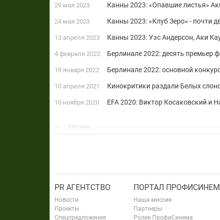
Канны 2023: «Опавшие листья» Ак
29 мая 2023
Канны 2023: «Клуб Зеро» - почти д
24 мая 2023
Канны 2023: Уэс Андерсон, Аки Ка
13 апреля 2023
Берлинале 2022: десять премьер 
4 февраля 2022
Берлинале 2022: основной конкур
19 января 2022
Кинокритики раздали Белых слон
10 апреля 2021
EFA 2020: Виктор Косаковский и 
10 ноября 2020
Реклама
PR АГЕНТСТВО
ПОРТАЛ ПРОФИСИНЕМ
Новости
Наша миссия
Проекты
Партнеры
Спецпредложения
Ролик ПрофиСинема