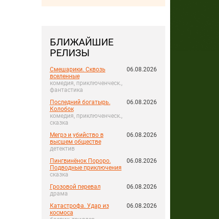
БЛИЖАЙШИЕ
РЕЛИЗЫ
Смешарики. Сквозь
06.08.2026
вселенные
комедия, приключенческ.,
фантастика
Последний богатырь.
06.08.2026
Колобок
комедия, приключенческ.,
сказка
Мегрэ и убийство в
06.08.2026
высшем обществе
детектив
Пингвинёнок Пороро.
06.08.2026
Подводные приключения
сказка
Грозовой перевал
06.08.2026
драма
Катастрофа. Удар из
06.08.2026
космоса