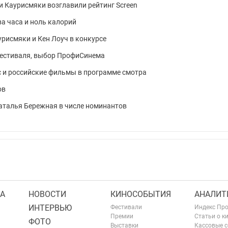
и Каурисмяки возглавили рейтинг Screen
ва часа и ноль калорий
урисмяки и Кен Лоуч в конкурсе
фестиваля, выбор ПрофиСинема
с и российские фильмы в программе смотра
ов
Наталья Бережная в числе номинантов
А
НОВОСТИ
КИНОСОБЫТИЯ
АНАЛИТ
ИНТЕРВЬЮ
Фестивали
Индекс Пр
Премии
Статьи о к
ФОТО
Выставки
Кассовые 