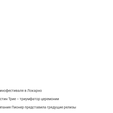
кинофестиваля в Локарно
стин Трие – триумфатор церемонии
мпания Пионер представила грядущие релизы