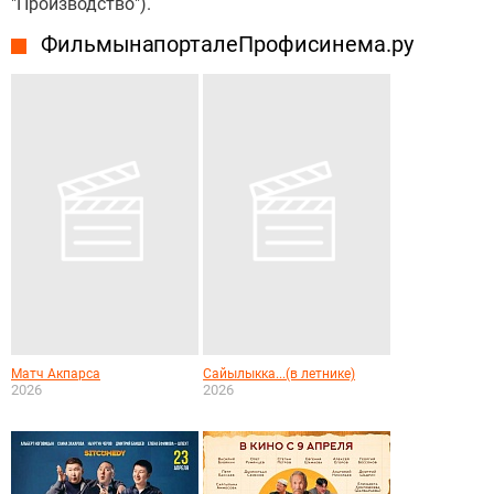
"Производство").
Фильмы на портале Профисинема.ру
Матч Акпарса
Сайылыкка...(в летнике)
2026
2026