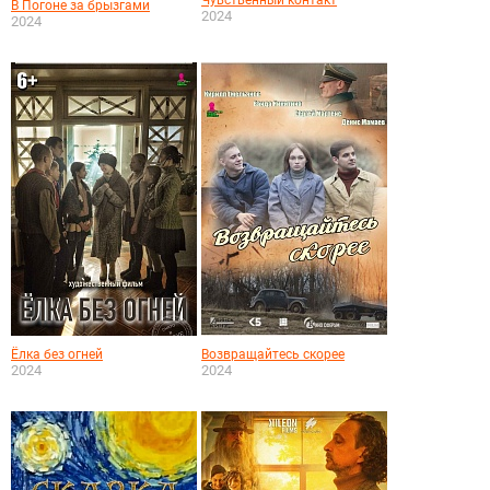
Чувственный контакт
В Погоне за брызгами
2024
2024
Ёлка без огней
Возвращайтесь скорее
2024
2024