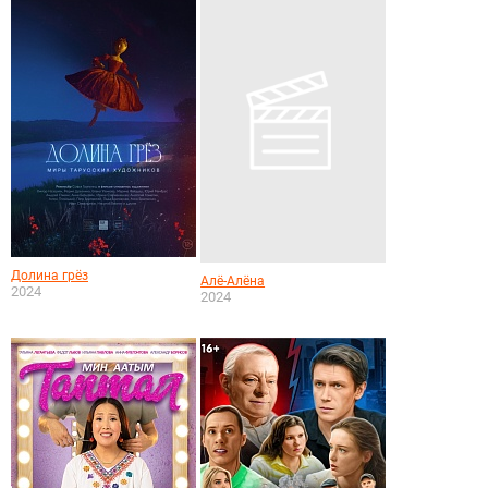
Долина грёз
Алё-Алёна
2024
2024