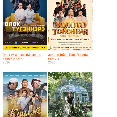
Олох тугэннэрэ (Моменты
Золото Тойон Бая: Дневник
нашей жизни)
геолога
2026
2026