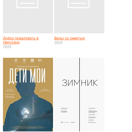
Добро пожаловать в
Вальс со смертью
Линчлэнд
2025
2025