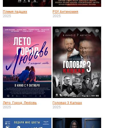
Племя падших
PSY Антиномия
2025
2025
Лето. Город. Любовь
Головар 3 Капкан
2025
2025