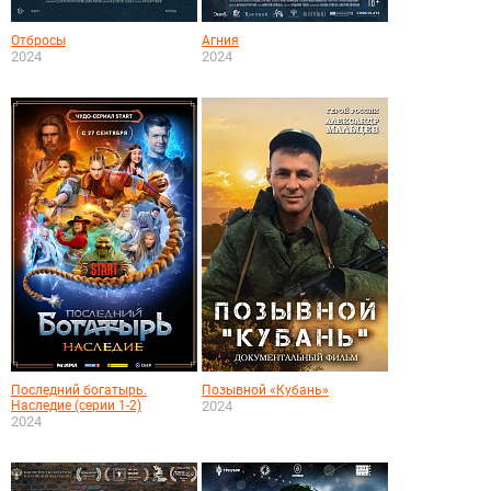
Отбросы
Агния
2024
2024
Последний богатырь.
Позывной «Кубань»
Наследие (серии 1-2)
2024
2024