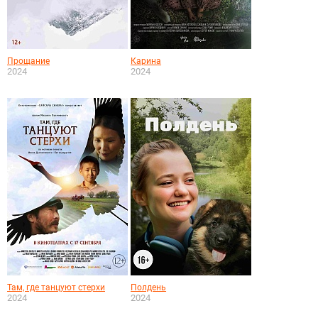
Прощание
Карина
2024
2024
Там, где танцуют стерхи
Полдень
2024
2024