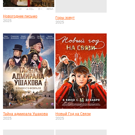
Новогоднее письмо
Горы зовут
2025
2025
Тайна адмирала Ушакова
Новый Год на Связи
2025
2025