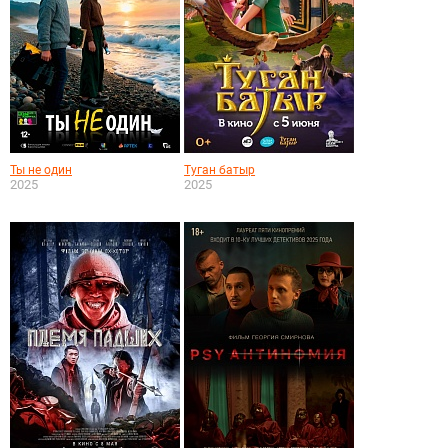
Ты не один
Туган батыр
2025
2025