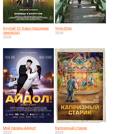
Күүлэй! От Кэмэ (праздник
Чудо-Юдо
сенокоса)
2026
2026
Мой парень-Айдол!
Капризный старик
2025
2025